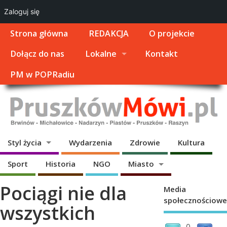
Zaloguj się
Strona główna
REDAKCJA
O projekcie
Dołącz do nas
Lokalne
Kontakt
PM w POPRadiu
Styl życia
Wydarzenia
Zdrowie
Kultura
Sport
Historia
NGO
Miasto
Pociągi nie dla
Media
społecznościowe
wszystkich
0