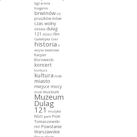
bgż arena
bieganie
brwinów
co
pruszków mówi
czas wolny
dulag
debata
121
film
dzieci
Galaktyka Gier
historia
ii
wojna światowa
Kacper
Borowiecki
koncert
konkurs
kultura
mdk
miasto
miejsce mocy
muzeum
mok
Muzeum
Dulag
121
muzyka
NGO
Piotr
park
Tomaszewski
Powstanie
PKP
Warszawskie