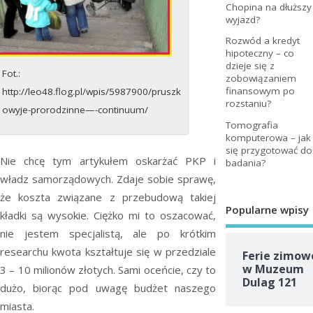
Chopina na dłuższy
wyjazd?
Rozwód a kredyt
hipoteczny – co
dzieje się z
Fot.:
zobowiązaniem
finansowym po
http://leo48.flog.pl/wpis/5987900/pruszk
rozstaniu?
owyje-prorodzinne—-continuum/
Tomografia
komputerowa – jak
się przygotować do
Nie chcę tym artykułem oskarżać PKP i
badania?
władz samorządowych. Zdaje sobie sprawę,
że koszta związane z przebudową takiej
Popularne wpisy
kładki są wysokie. Ciężko mi to oszacować,
nie jestem specjalistą, ale po krótkim
researchu kwota kształtuje się w przedziale
Ferie zimow
w Muzeum
3 – 10 milionów złotych. Sami oceńcie, czy to
Dulag 121
dużo, biorąc pod uwagę budżet naszego
miasta.