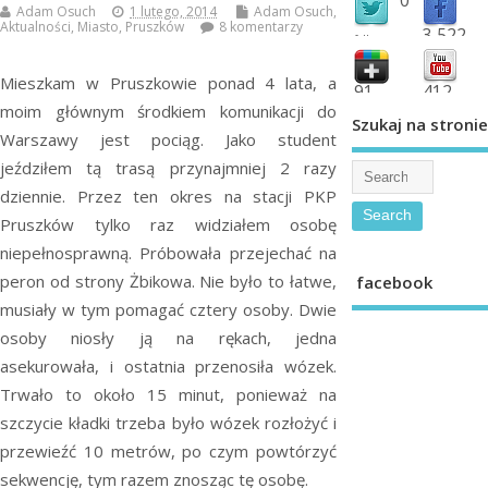
Adam Osuch
1 lutego, 2014
Adam Osuch
,
Aktualności
,
Miasto
,
Pruszków
8 komentarzy
3,522
followers
fans
Mieszkam w Pruszkowie ponad 4 lata, a
91
412
moim głównym środkiem komunikacji do
shared
subscribe
Szukaj na stronie
Warszawy jest pociąg. Jako student
jeździłem tą trasą przynajmniej 2 razy
dziennie. Przez ten okres na stacji PKP
Pruszków tylko raz widziałem osobę
niepełnosprawną. Próbowała przejechać na
peron od strony Żbikowa. Nie było to łatwe,
facebook
musiały w tym pomagać cztery osoby. Dwie
osoby niosły ją na rękach, jedna
asekurowała, i ostatnia przenosiła wózek.
Trwało to około 15 minut, ponieważ na
szczycie kładki trzeba było wózek rozłożyć i
przewieźć 10 metrów, po czym powtórzyć
sekwencję, tym razem znosząc tę osobę.