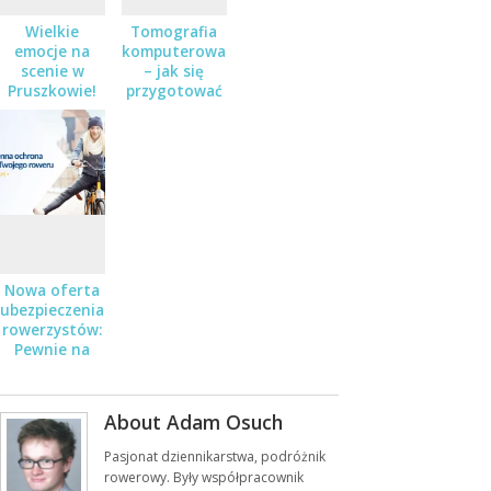
Wielkie
Tomografia
emocje na
komputerowa
scenie w
– jak się
Pruszkowie!
przygotować
Teatr,
do badania?
kabaret i
stand-up – a
do wygrania
podwójne
zaproszenia!
Nowa oferta
ubezpieczenia
rowerzystów:
Pewnie na
Rower
About Adam Osuch
Pasjonat dziennikarstwa, podróżnik
rowerowy. Były współpracownik