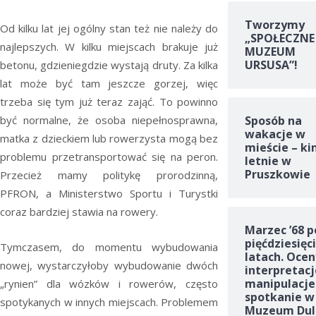
Tworzymy
Od kilku lat jej ogólny stan też nie należy do
„SPOŁECZNE
najlepszych. W kilku miejscach brakuje już
MUZEUM
URSUSA”!
betonu, gdzieniegdzie wystają druty. Za kilka
lat może być tam jeszcze gorzej, więc
trzeba się tym już teraz zająć. To powinno
być normalne, że osoba niepełnosprawna,
Sposób na
wakacje w
matka z dzieckiem lub rowerzysta mogą bez
mieście – ki
problemu przetransportować się na peron.
letnie w
Pruszkowie
Przecież mamy politykę prorodzinną,
PFRON, a Ministerstwo Sportu i Turystki
coraz bardziej stawia na rowery.
Marzec ’68 p
pięćdziesięc
Tymczasem, do momentu wybudowania
latach. Ocen
nowej, wystarczyłoby wybudowanie dwóch
interpretacj
manipulacje
„rynien” dla wózków i rowerów, często
spotkanie w
spotykanych w innych miejscach. Problemem
Muzeum Dul