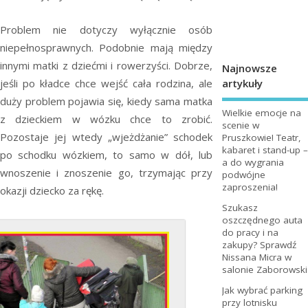
Problem nie dotyczy wyłącznie osób
niepełnosprawnych. Podobnie mają między
innymi matki z dziećmi i rowerzyści. Dobrze,
Najnowsze
artykuły
jeśli po kładce chce wejść cała rodzina, ale
duży problem pojawia się, kiedy sama matka
Wielkie emocje na
z dzieckiem w wózku chce to zrobić.
scenie w
Pozostaje jej wtedy „wjeżdżanie” schodek
Pruszkowie! Teatr,
kabaret i stand-up –
po schodku wózkiem, to samo w dół, lub
a do wygrania
wnoszenie i znoszenie go, trzymając przy
podwójne
zaproszenia!
okazji dziecko za rękę.
Szukasz
oszczędnego auta
do pracy i na
zakupy? Sprawdź
Nissana Micra w
salonie Zaborowski
Jak wybrać parking
przy lotnisku