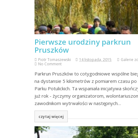
Pierwsze urodziny parkrun
Pruszków
Piotr Tomaszewski
14 listopada, 2015
Galerie z
No Comment
Parkrun Pruszków to cotygodniowe wspólne bie
na dystansie 5 kilometrów z pomiarem czasu po
Parku Potulickich. Ta wspaniała inicjatywa skończ
już rok - życzymy organizatorom, wolontariuszom
zawodnikom wytrwałości w następnych…
czytaj więcej