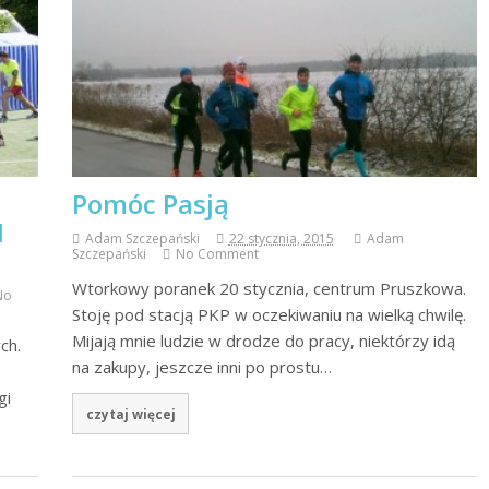
Pomóc Pasją
I
Adam Szczepański
22 stycznia, 2015
Adam
Szczepański
No Comment
Wtorkowy poranek 20 stycznia, centrum Pruszkowa.
No
Stoję pod stacją PKP w oczekiwaniu na wielką chwilę.
Mijają mnie ludzie w drodze do pracy, niektórzy idą
ch.
na zakupy, jeszcze inni po prostu…
gi
czytaj więcej