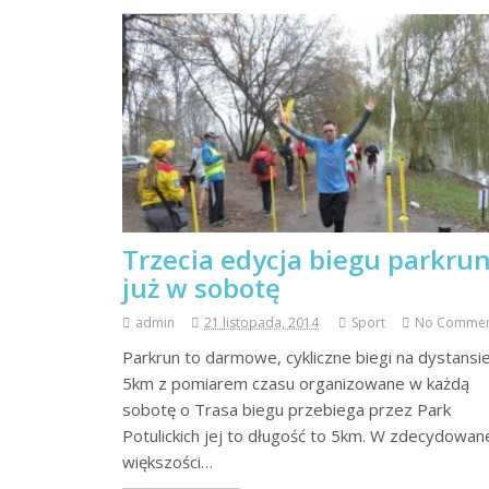
czytaj więcej
Trzecia edycja biegu parkru
już w sobotę
admin
21 listopada, 2014
Sport
No Comme
Parkrun to darmowe, cykliczne biegi na dystansi
5km z pomiarem czasu organizowane w każdą
sobotę o Trasa biegu przebiega przez Park
Potulickich jej to długość to 5km. W zdecydowan
większości…