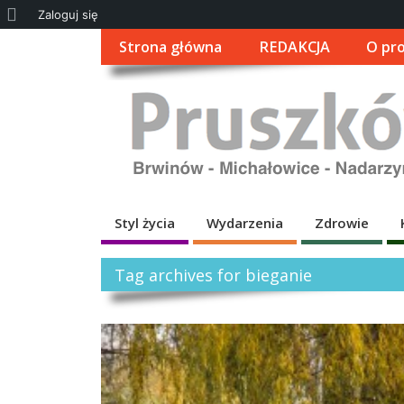
O
Zaloguj się
WordPressie
Strona główna
REDAKCJA
O pro
Styl życia
Wydarzenia
Zdrowie
Tag archives for bieganie