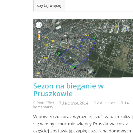
czytaj więcej
Sezon na bieganie w
Pruszkowie
Piotr Effler
14 marca, 2014
Aktualności
14
komentarzy
W powietrzu coraz wyraźniej czuć zapach zbliżaj
się wiosny i choć mieszkańcy Pruszkowa coraz
częściej zostawiają czapkę i szalik na domowych