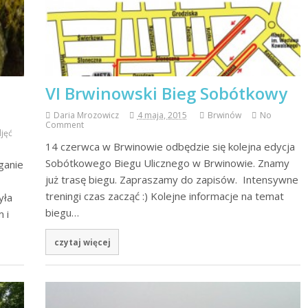
VI Brwinowski Bieg Sobótkowy
Daria Mrozowicz
4 maja, 2015
Brwinów
No
Comment
djęć
14 czerwca w Brwinowie odbędzie się kolejna edycja
Sobótkowego Biegu Ulicznego w Brwinowie. Znamy
ganie
już trasę biegu. Zapraszamy do zapisów. Intensywne
treningi czas zacząć :) Kolejne informacje na temat
yła
biegu…
 i
czytaj więcej