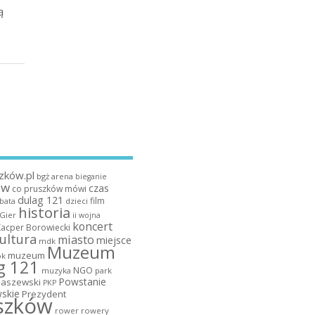
ą
zków.pl
bgż arena
bieganie
ów
czas
co pruszków mówi
dulag 121
film
dzieci
bata
historia
 Gier
ii wojna
koncert
Kacper Borowiecki
ultura
miasto
miejsce
mdk
Muzeum
muzeum
k
g 121
NGO
muzyka
park
Powstanie
maszewski
PKP
skie
Prezydent
szków
rower
rowery