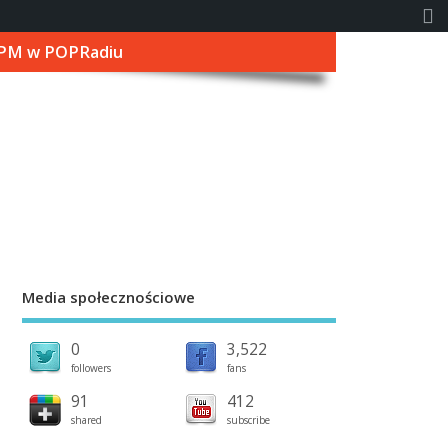
PM w POPRadiu
Media społecznościowe
0
3,522
followers
fans
91
412
shared
subscribe