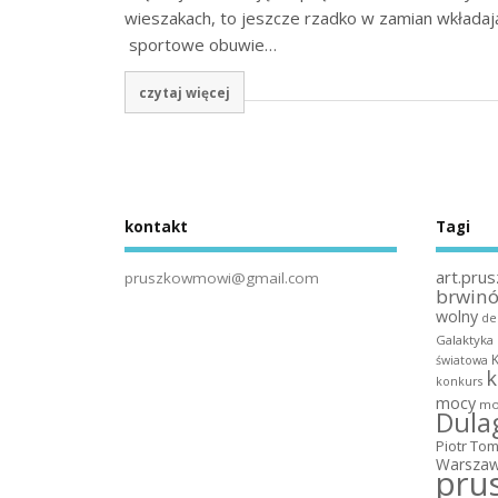
wieszakach, to jeszcze rzadko w zamian wkładaj
sportowe obuwie…
czytaj więcej
kontakt
Tagi
art.prus
pruszkowmowi@gmail.com
brwin
wolny
de
Galaktyka
światowa
k
konkurs
mocy
mo
Dula
Piotr To
Warszaw
pru