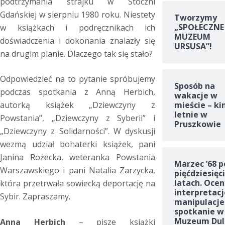
podtrzymania strajku w Stoczni
Gdańskiej w sierpniu 1980 roku. Niestety
Tworzymy
„SPOŁECZNE
w książkach i podręcznikach ich
MUZEUM
doświadczenia i dokonania znalazły się
URSUSA”!
na drugim planie. Dlaczego tak się stało?
Odpowiedzieć na to pytanie spróbujemy
Sposób na
podczas spotkania z Anną Herbich,
wakacje w
mieście – ki
autorką książek „Dziewczyny z
letnie w
Powstania”, „Dziewczyny z Syberii” i
Pruszkowie
„Dziewczyny z Solidarności”. W dyskusji
wezmą udział bohaterki książek, pani
Janina Rożecka, weteranka Powstania
Marzec ’68 p
Warszawskiego i pani Natalia Zarzycka,
pięćdziesięc
latach. Ocen
która przetrwała sowiecką deportację na
interpretacj
Sybir. Zapraszamy.
manipulacje
spotkanie w
Muzeum Dul
Anna Herbich
– pisze książki