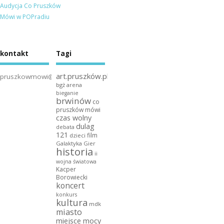
Audycja Co Pruszków
Mówi w POPradiu
kontakt
Tagi
art.pruszków.pl
pruszkowmowi@gmail.com
bgż arena
bieganie
brwinów
co
pruszków mówi
czas wolny
dulag
debata
121
film
dzieci
Galaktyka Gier
historia
ii
wojna światowa
Kacper
Borowiecki
koncert
konkurs
kultura
mdk
miasto
miejsce mocy