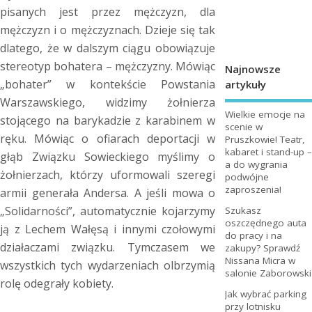
pisanych jest przez mężczyzn, dla
mężczyzn i o mężczyznach. Dzieje się tak
dlatego, że w dalszym ciągu obowiązuje
stereotyp bohatera – mężczyzny. Mówiąc
Najnowsze
„bohater” w kontekście Powstania
artykuły
Warszawskiego, widzimy żołnierza
Wielkie emocje na
stojącego na barykadzie z karabinem w
scenie w
ręku. Mówiąc o ofiarach deportacji w
Pruszkowie! Teatr,
kabaret i stand-up –
głąb Związku Sowieckiego myślimy o
a do wygrania
żołnierzach, którzy uformowali szeregi
podwójne
zaproszenia!
armii generała Andersa. A jeśli mowa o
„Solidarności”, automatycznie kojarzymy
Szukasz
oszczędnego auta
ją z Lechem Wałęsą i innymi czołowymi
do pracy i na
działaczami związku. Tymczasem we
zakupy? Sprawdź
Nissana Micra w
wszystkich tych wydarzeniach olbrzymią
salonie Zaborowski
rolę odegrały kobiety.
Jak wybrać parking
przy lotnisku