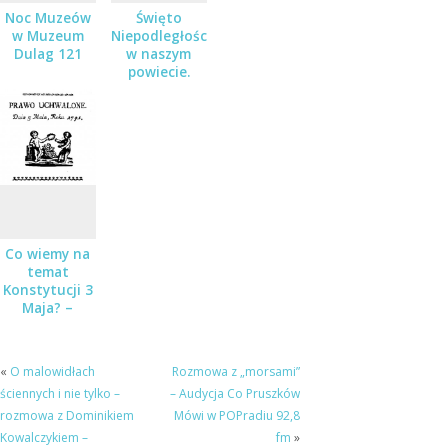
Noc Muzeów
Święto
w Muzeum
Niepodległości
Dulag 121
w naszym
powiecie.
Co wiemy na
temat
Konstytucji 3
Maja? –
zapraszamy
na wykład do
Muzeum
«
O malowidłach
Rozmowa z „morsami”
Dulag 121
ściennych i nie tylko –
– Audycja Co Pruszków
rozmowa z Dominikiem
Mówi w POPradiu 92,8
Kowalczykiem –
fm
»