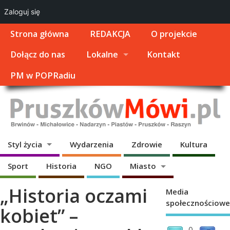
Zaloguj się
Strona główna
REDAKCJA
O projekcie
Dołącz do nas
Lokalne
Kontakt
PM w POPRadiu
Styl życia
Wydarzenia
Zdrowie
Kultura
Sport
Historia
NGO
Miasto
„Historia oczami
Media
społecznościowe
kobiet” –
0