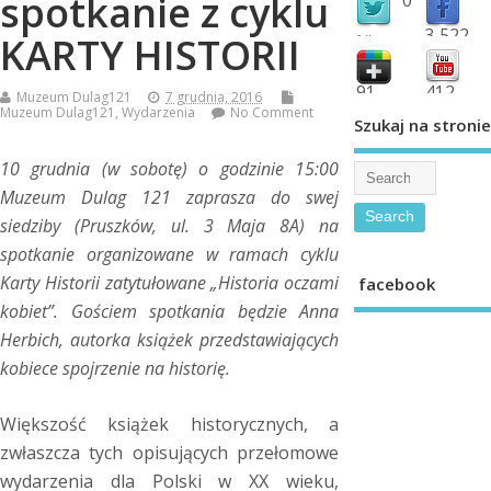
spotkanie z cyklu
3,522
KARTY HISTORII
followers
fans
91
412
Muzeum Dulag121
7 grudnia, 2016
Muzeum Dulag121
,
Wydarzenia
No Comment
shared
subscribe
Szukaj na stronie
10 grudnia (w sobotę) o godzinie 15:00
Muzeum Dulag 121 zaprasza do swej
siedziby (Pruszków, ul. 3 Maja 8A) na
spotkanie organizowane w ramach cyklu
Karty Historii zatytułowane „
Historia oczami
facebook
kobiet”. Gościem spotkania będzie Anna
Herbich, autorka książek przedstawiających
kobiece spojrzenie na historię.
Większość książek historycznych, a
zwłaszcza tych opisujących przełomowe
wydarzenia dla Polski w XX wieku,