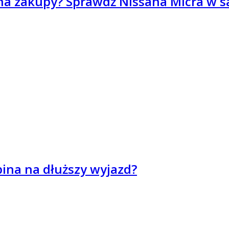
 na zakupy? Sprawdź Nissana Micra w s
pina na dłuższy wyjazd?