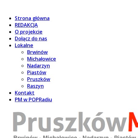
Strona główna
REDAKCJA
O projekcie
Dołącz do nas
Lokalne
Brwinów
Michałowice
Nadarzyn
Piastów
Pruszków
Raszyn
Kontakt
PM w POPRadiu