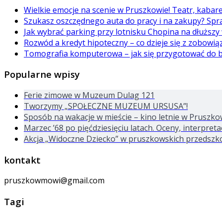
Wielkie emocje na scenie w Pruszkowie! Teatr, kabar
Szukasz oszczędnego auta do pracy i na zakupy? Spr
Jak wybrać parking przy lotnisku Chopina na dłuższy
Rozwód a kredyt hipoteczny – co dzieje się z zobowi
Tomografia komputerowa – jak się przygotować do 
Popularne wpisy
Ferie zimowe w Muzeum Dulag 121
Tworzymy „SPOŁECZNE MUZEUM URSUSA”!
Sposób na wakacje w mieście – kino letnie w Pruszko
Marzec ’68 po pięćdziesięciu latach. Oceny, interpre
Akcja „Widoczne Dziecko” w pruszkowskich przedszk
kontakt
pruszkowmowi@gmail.com
Tagi