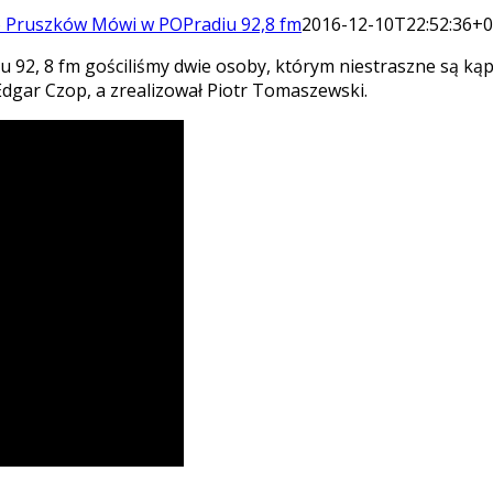
o Pruszków Mówi w POPradiu 92,8 fm
2016-12-10T22:52:36+0
u 92, 8 fm gościliśmy dwie osoby, którym niestraszne są ką
dgar Czop, a zrealizował Piotr Tomaszewski.