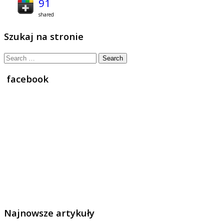
91
shared
Szukaj na stronie
Search
for:
facebook
Najnowsze artykuły