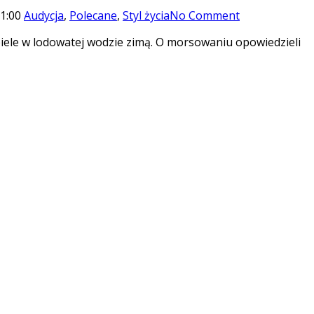
1:00
Audycja
,
Polecane
,
Styl życia
No Comment
piele w lodowatej wodzie zimą. O morsowaniu opowiedzieli