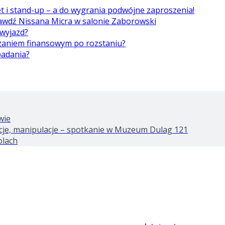
et i stand-up – a do wygrania podwójne zaproszenia!
awdź Nissana Micra w salonie Zaborowski
 wyjazd?
ązaniem finansowym po rozstaniu?
badania?
wie
tacje, manipulacje – spotkanie w Muzeum Dulag 121
olach