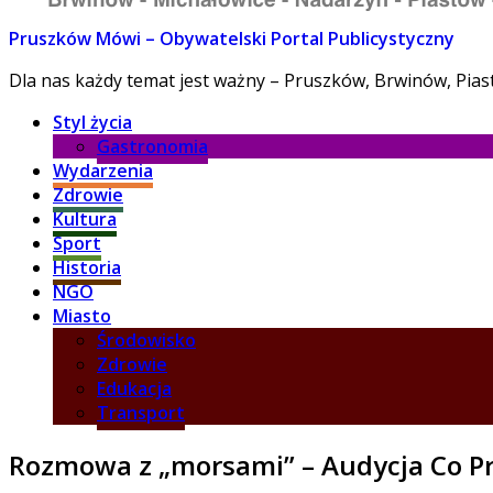
Pruszków Mówi – Obywatelski Portal Publicystyczny
Dla nas każdy temat jest ważny – Pruszków, Brwinów, Pia
Styl życia
Gastronomia
Wydarzenia
Zdrowie
Kultura
Sport
Historia
NGO
Miasto
Środowisko
Zdrowie
Edukacja
Transport
Rozmowa z „morsami” – Audycja Co P