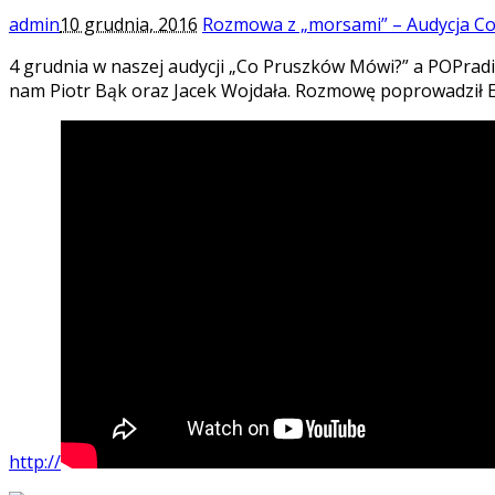
admin
10 grudnia, 2016
Rozmowa z „morsami” – Audycja C
4 grudnia w naszej audycji „Co Pruszków Mówi?” a POPradi
nam Piotr Bąk oraz Jacek Wojdała. Rozmowę poprowadził E
http://