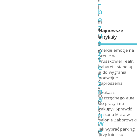
–
ł
b
e
e
m
z
o
Najnowsze
u
L
artykuły
ż
o
y
Wielkie emocje na
t
scenie w
t
n
Pruszkowie! Teatr,
e
i
kabaret i stand-up –
a do wygrania
c
c
podwójne
z
z
zaproszenia!
y
n
Szukasz
m
a
oszczędnego auta
P
do pracy i na
i
zakupy? Sprawdź
o
n
Nissana Micra w
g
salonie Zaborowski
w
o
e
Jak wybrać parking
t
przy lotnisku