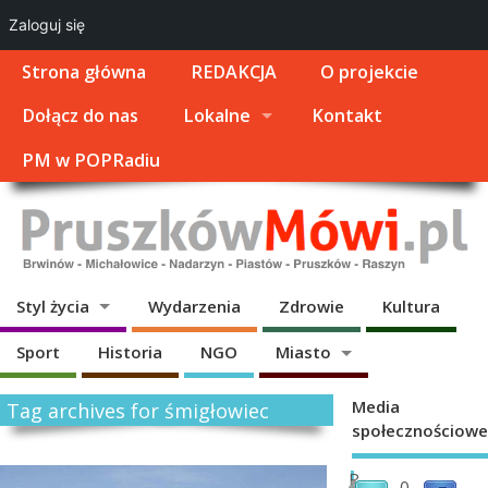
Zaloguj się
Strona główna
REDAKCJA
O projekcie
Dołącz do nas
Lokalne
Kontakt
PM w POPRadiu
Styl życia
Wydarzenia
Zdrowie
Kultura
Sport
Historia
NGO
Miasto
Media
Tag archives for śmigłowiec
społecznościowe
L
P
0