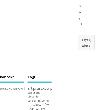
o
w
y
m
…
czytaj
więcej
kontakt
Tagi
art.pruszków.pl
pruszkowmowi@gmail.com
bgż arena
bieganie
brwinów
co
pruszków mówi
czas wolny