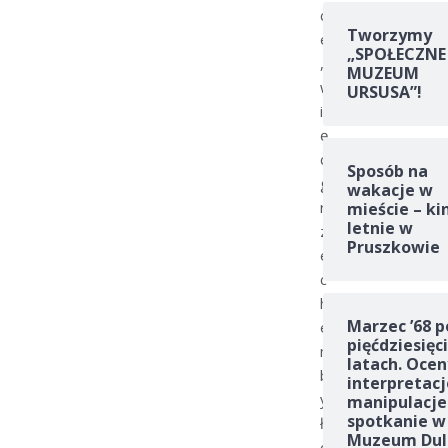
c
Tworzymy
e
„SPOŁECZNE
,
MUZEUM
w
URSUSA”!
i
ę
c
Sposób na
g
wakacje w
r
mieście – ki
letnie w
z
Pruszkowie
e
c
h
Marzec ’68 p
e
pięćdziesięc
m
latach. Ocen
b
interpretacj
y
manipulacje
spotkanie w
ł
Muzeum Dul
o