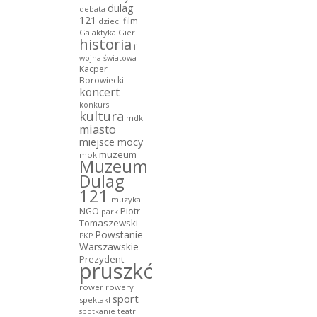
dulag
debata
121
film
dzieci
Galaktyka Gier
historia
ii
wojna światowa
Kacper
Borowiecki
koncert
konkurs
kultura
mdk
miasto
miejsce mocy
muzeum
mok
Muzeum
Dulag
121
muzyka
NGO
Piotr
park
Tomaszewski
Powstanie
PKP
Warszawskie
Prezydent
pruszków
rower
rowery
sport
spektakl
teatr
spotkanie