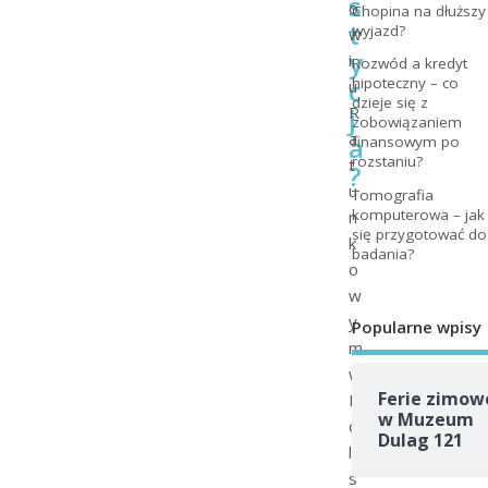
s
o
Chopina na dłuższy
t
wyjazd?
w
y
i
Rozwód a kredyt
c
hipoteczny – co
u
dzieje się z
j
R
zobowiązaniem
a
a
finansowym po
rozstaniu?
t
?
u
Tomografia
komputerowa – jak
n
się przygotować do
k
badania?
o
w
y
Popularne wpisy
m
w
Ferie zimow
P
w Muzeum
o
Dulag 121
l
s