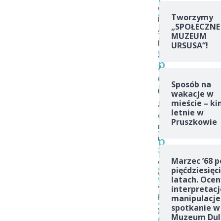
o
a
Tworzymy
l
n
„SPOŁECZNE
s
i
MUZEUM
k
URSUSA”!
e
a
p
z
e
o
Sposób na
ł
r
wakacje w
n
g
mieście – ki
o
letnie w
a
Pruszkowie
s
n
p
i
z
r
Marzec ’68 p
o
a
pięćdziesięc
w
w
latach. Ocen
a
interpretacj
n
ł
manipulacje
y
spotkanie w
y
c
Muzeum Dul
a