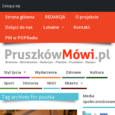
Zaloguj się
Strona główna
REDAKCJA
O projekcie
Dołącz do nas
Lokalne
Kontakt
PM w POPRadiu
Styl życia
Wydarzenia
Zdrowie
Kultura
Sport
Historia
NGO
Miasto
Media
Tag archives for puszka
społecznościowe
R
W
0