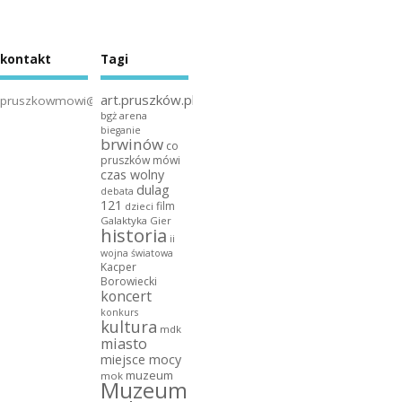
kontakt
Tagi
art.pruszków.pl
pruszkowmowi@gmail.com
bgż arena
bieganie
brwinów
co
pruszków mówi
czas wolny
dulag
debata
121
film
dzieci
Galaktyka Gier
historia
ii
wojna światowa
Kacper
Borowiecki
koncert
konkurs
kultura
mdk
miasto
miejsce mocy
muzeum
mok
Muzeum