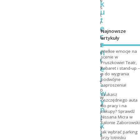
k
s
u
t
t
r
e
u
Najnowsze
c
k
artykuły
z
t
n
Wielkie emocje na
u
scenie w
i
r
Pruszkowie! Teatr,
e
y
kabaret i stand-up –
a do wygrania
j
S
podwójne
t
–
zaproszenia!
o
w
Szukasz
w
y
oszczędnego auta
a
do pracy i na
n
zakupy? Sprawdź
r
i
Nissana Micra w
z
salonie Zaborowski
k
y
i
Jak wybrać parking
s
przy lotnisku