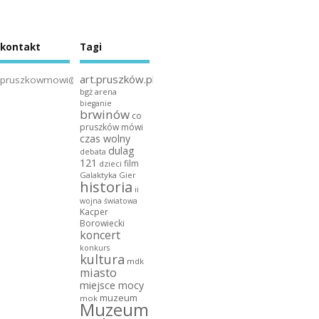
kontakt
Tagi
art.pruszków.pl
pruszkowmowi@gmail.com
bgż arena
bieganie
brwinów
co
pruszków mówi
czas wolny
dulag
debata
121
film
dzieci
Galaktyka Gier
historia
ii
wojna światowa
Kacper
Borowiecki
koncert
konkurs
kultura
mdk
miasto
miejsce mocy
muzeum
mok
Muzeum