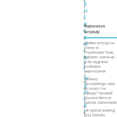
k
s
u
t
t
r
e
u
Najnowsze
c
k
artykuły
z
t
n
Wielkie emocje na
u
scenie w
i
r
Pruszkowie! Teatr,
e
y
kabaret i stand-up –
a do wygrania
j
S
podwójne
t
–
zaproszenia!
o
w
Szukasz
w
y
oszczędnego auta
a
do pracy i na
n
zakupy? Sprawdź
r
i
Nissana Micra w
z
salonie Zaborowski
k
y
i
Jak wybrać parking
s
przy lotnisku