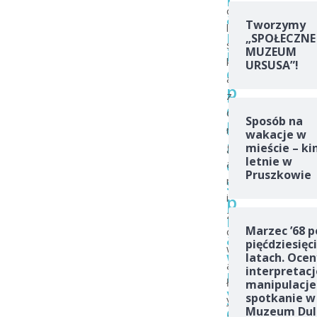
o
a
Tworzymy
l
n
„SPOŁECZNE
s
i
MUZEUM
k
URSUSA”!
e
a
p
z
e
o
Sposób na
ł
r
wakacje w
n
g
mieście – ki
o
letnie w
a
Pruszkowie
s
n
p
i
z
r
Marzec ’68 p
o
a
pięćdziesięc
w
w
latach. Ocen
a
interpretacj
n
ł
manipulacje
y
spotkanie w
y
c
Muzeum Dul
a