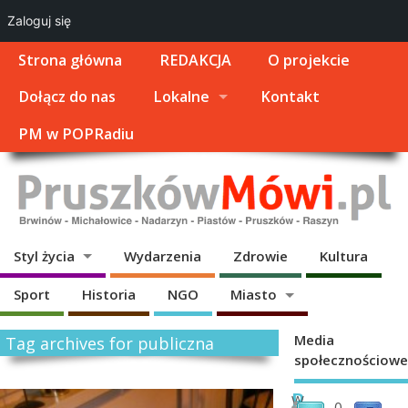
Zaloguj się
Strona główna
REDAKCJA
O projekcie
Dołącz do nas
Lokalne
Kontakt
PM w POPRadiu
Styl życia
Wydarzenia
Zdrowie
Kultura
Sport
Historia
NGO
Miasto
Media
Tag archives for publiczna
społecznościowe
R
W
0