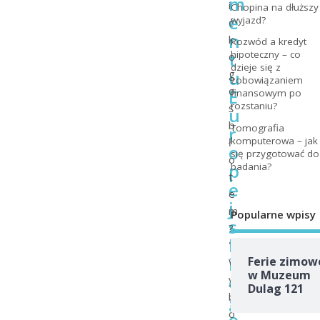
m
i
Chopina na dłuższy
e
wyjazd?
ć
n
k
Rozwód a kredyt
t
hipoteczny – co
o
dzieje się z
u
g
zobowiązaniem
o
E
finansowym po
rozstaniu?
ś
u
b
Tomografia
r
komputerowa – jak
ł
o
się przygotować do
o
p
badania?
t
e
e
j
m
Popularne wpisy
s
?
k
"
i
Ferie zimow
W
w Muzeum
e
y
Dulag 121
g
b
o
o