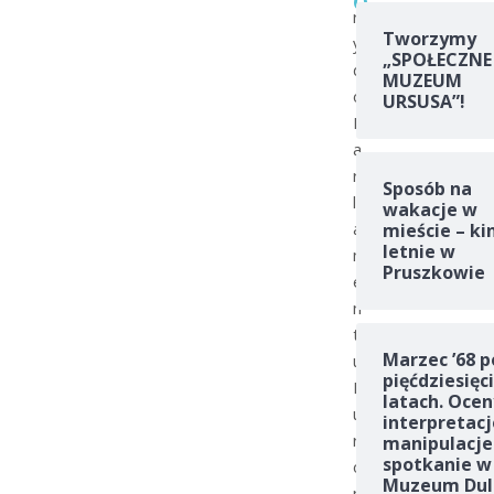
r
Tworzymy
y
„SPOŁECZNE
d
MUZEUM
o
URSUSA”!
P
a
r
Sposób na
l
wakacje w
a
mieście – ki
letnie w
m
Pruszkowie
e
n
t
Marzec ’68 p
u
pięćdziesięc
E
latach. Ocen
u
interpretacj
r
manipulacje
spotkanie w
o
Muzeum Dul
p