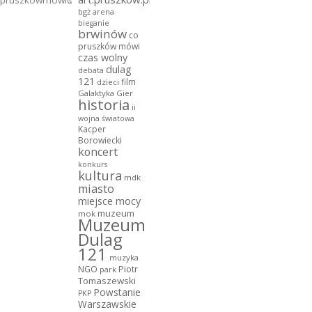
bgż arena
bieganie
brwinów
co
pruszków mówi
czas wolny
dulag
debata
121
film
dzieci
Galaktyka Gier
historia
ii
wojna światowa
Kacper
Borowiecki
koncert
konkurs
kultura
mdk
miasto
miejsce mocy
muzeum
mok
Muzeum
Dulag
121
muzyka
NGO
Piotr
park
Tomaszewski
Powstanie
PKP
Warszawskie