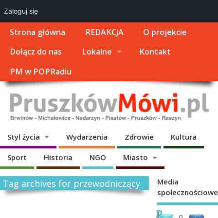
Zaloguj się
Strona główna
REDAKCJA
O projekcie
Dołącz do nas
Lokalne
Kontakt
PM w POPRadiu
Styl życia
Wydarzenia
Zdrowie
Kultura
Sport
Historia
NGO
Miasto
Media
Tag archives for przewodniczący
społecznościowe
R
T
0