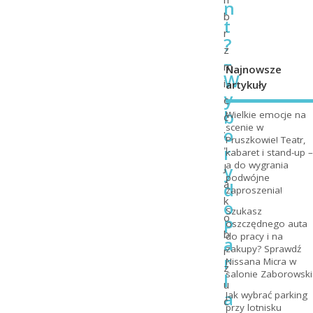
n
b
t
r
?
z
–
m
Najnowsze
W
i
artykuły
y
e
b
Wielkie emocje na
ć
scenie w
o
:
Pruszkowie! Teatr,
r
"
kabaret i stand-up –
a do wygrania
y
J
podwójne
a
d
zaproszenia!
k
o
Szukasz
o
P
oszczędnego auta
b
do pracy i na
a
zakupy? Sprawdź
r
r
Nissana Micra w
z
salonie Zaborowski
l
u
a
Jak wybrać parking
c
przy lotnisku