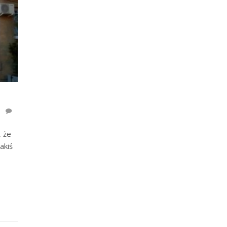
, że
akiś