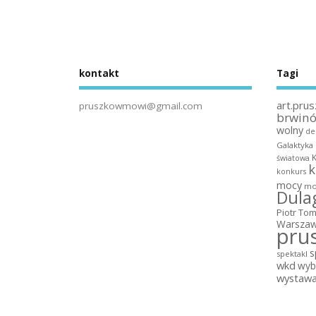
kontakt
Tagi
art.prus
pruszkowmowi@gmail.com
brwin
wolny
de
Galaktyka
światowa
k
konkurs
mocy
mo
Dula
Piotr To
Warszaw
pru
s
spektakl
wkd
wyb
wystaw