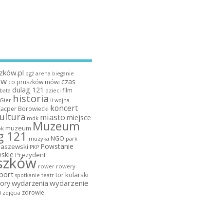
zków.pl
bgż arena
bieganie
ów
czas
co pruszków mówi
dulag 121
film
dzieci
bata
historia
 Gier
ii wojna
koncert
Kacper Borowiecki
ultura
miasto
miejsce
mdk
Muzeum
muzeum
k
g 121
NGO
muzyka
park
Powstanie
maszewski
PKP
skie
Prezydent
szków
rower
rowery
port
tor kolarski
teatr
spotkanie
wydarzenia
wydarzenie
ory
a
zdrowie
zdjęcia