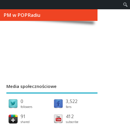
PM w POPRadiu
Media społecznościowe
0
3,522
followers
fans
91
412
shared
subscribe