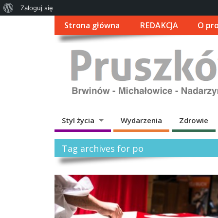
O
Zaloguj się
WordPressie
Strona główna
REDAKCJA
O pro
Styl życia
Wydarzenia
Zdrowie
Tag archives for po