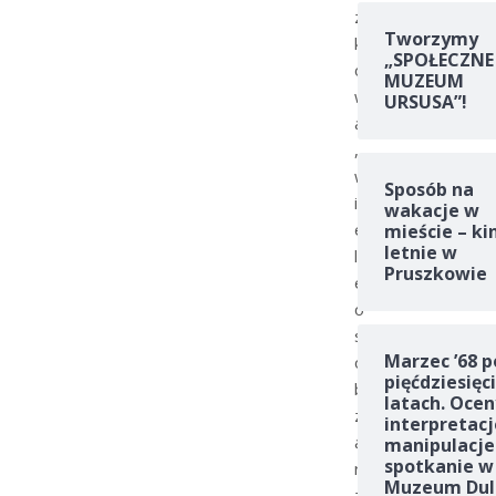
z
Tworzymy
k
„SPOŁECZNE
o
MUZEUM
w
URSUSA”!
a
,
w
Sposób na
i
wakacje w
e
mieście – ki
letnie w
l
Pruszkowie
e
o
s
Marzec ’68 p
ó
pięćdziesięc
b
latach. Ocen
z
interpretacj
a
manipulacje
spotkanie w
r
Muzeum Dul
z