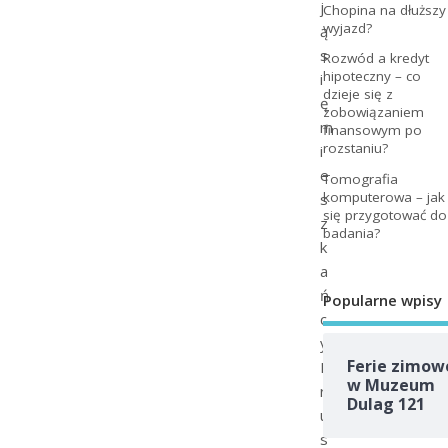
j
Chopina na dłuższy
wyjazd?
ą
s
Rozwód a kredyt
hipoteczny – co
i
dzieje się z
ę
zobowiązaniem
m
finansowym po
rozstaniu?
i
e
Tomografia
komputerowa – jak
s
się przygotować do
z
badania?
k
a
ń
Popularne wpisy
c
y
Ferie zimow
P
w Muzeum
r
Dulag 121
u
s