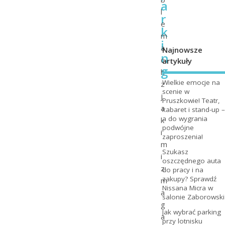
a
l
r
e
k
m
i
a
Najnowsze
n
c
artykuły
g
h
Wielkie emocje na
z
scenie w
j
Pruszkowie! Teatr,
a
kabaret i stand-up –
a do wygrania
k
podwójne
i
zaproszenia!
m
Szukasz
i
oszczędnego auta
z
do pracy i na
zakupy? Sprawdź
m
Nissana Micra w
a
salonie Zaborowski
g
Jak wybrać parking
a
przy lotnisku