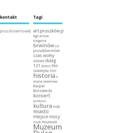
kontakt
Tagi
art.pruszków.pl
pruszkowmowi@gmail.com
bgż arena
bieganie
brwinów
co
pruszków mówi
czas wolny
dulag
debata
121
film
dzieci
Galaktyka Gier
historia
ii
wojna światowa
Kacper
Borowiecki
koncert
konkurs
kultura
mdk
miasto
miejsce mocy
muzeum
mok
Muzeum