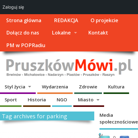
Zaloguj się
Strona główna
REDAKCJA
O projekcie
Dołącz do nas
Lokalne
Kontakt
PM w POPRadiu
Styl życia
Wydarzenia
Zdrowie
Kultura
Sport
Historia
NGO
Miasto
Media
Tag archives for parking
społecznościowe
[
W
0