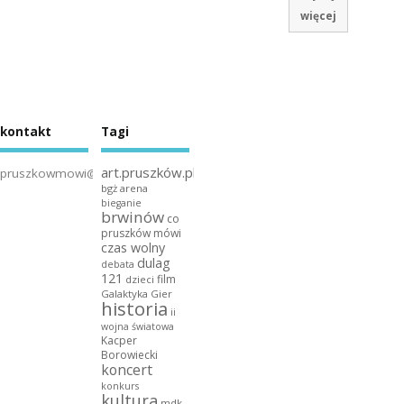
więcej
kontakt
Tagi
art.pruszków.pl
pruszkowmowi@gmail.com
bgż arena
bieganie
brwinów
co
pruszków mówi
czas wolny
dulag
debata
121
film
dzieci
Galaktyka Gier
historia
ii
wojna światowa
Kacper
Borowiecki
koncert
konkurs
kultura
mdk