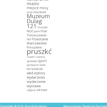
miasto
miejsce mocy
muzeum
mok
Muzeum
Dulag
121
muzyka
NGO
Piotr
park
Tomaszewski
Powstanie
PKP
Warszawskie
Prezydent
pruszków
rower
rowery
sport
spektakl
teatr
spotkanie
tor kolarski
wkd
wybory
wydarzenia
wydarzenie
wystawa
zdrowie
zdjęcia
Copyright ©2026. Pruszków Mówi -
Mesocolumn Theme by Dezzain