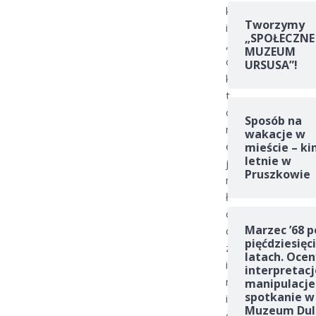
k
Tworzymy
i
„SPOŁECZNE
,
MUZEUM
o
URSUSA”!
k
t
ó
Sposób na
r
wakacje w
e
mieście – ki
letnie w
j
Pruszkowie
m
ł
o
Marzec ’68 p
d
pięćdziesięc
z
latach. Ocen
i
interpretacj
m
manipulacje
spotkanie w
i
Muzeum Dul
e