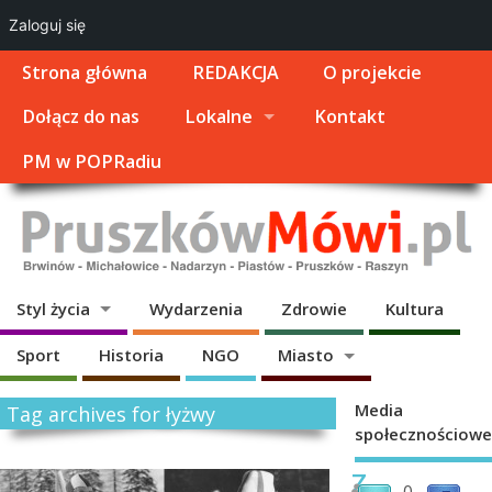
Zaloguj się
Strona główna
REDAKCJA
O projekcie
Dołącz do nas
Lokalne
Kontakt
PM w POPRadiu
Styl życia
Wydarzenia
Zdrowie
Kultura
Sport
Historia
NGO
Miasto
Media
Tag archives for łyżwy
społecznościowe
Z
0