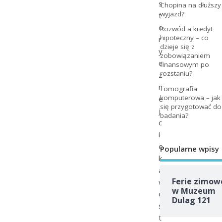
s
Chopina na dłuższy
wyjazd?
t
o
Rozwód a kredyt
hipoteczny – co
r
dzieje się z
y
zobowiązaniem
c
finansowym po
rozstaniu?
z
n
Tomografia
komputerowa – jak
e
się przygotować do
j
badania?
c
i
e
Popularne wpisy
k
a
Ferie zimow
w
w Muzeum
o
Dulag 121
s
t