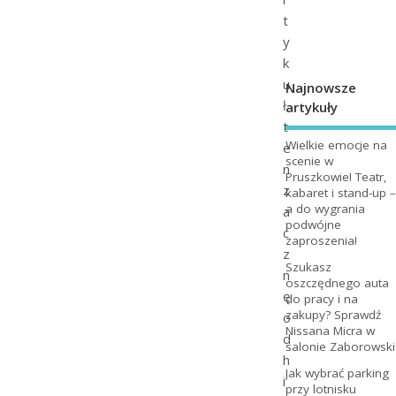
t
y
k
u
Najnowsze
ł
artykuły
t
Wielkie emocje na
e
scenie w
n
Pruszkowie! Teatr,
z
kabaret i stand-up –
a do wygrania
a
podwójne
c
zaproszenia!
z
Szukasz
n
oszczędnego auta
ę
do pracy i na
zakupy? Sprawdź
o
Nissana Micra w
d
salonie Zaborowski
h
Jak wybrać parking
i
przy lotnisku