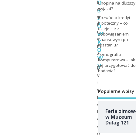
n
k
Chopina na dłuższy
s
wyjazd?
ó
z
w
Rozwód a kredyt
ó
hipoteczny – co
n
dzieje się z
w
i
zobowiązaniem
e
k
finansowym po
rozstaniu?
m
o
a
Tomografia
w
komputerowa – jak
z
y
się przygotować do
b
badania?
y
t
w
Popularne wpisy
i
e
Ferie zimow
l
w Muzeum
e
Dulag 121
d
o