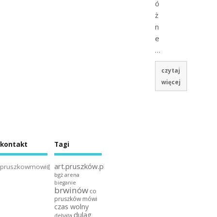
ó
ż
n
e
…
czytaj
więcej
kontakt
Tagi
art.pruszków.pl
pruszkowmowi@gmail.com
bgż arena
bieganie
brwinów
co
pruszków mówi
czas wolny
dulag
debata