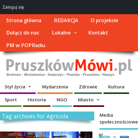
Zaloguj się
Strona główna
REDAKCJA
O projekcie
Dołącz do nas
Lokalne
Kontakt
PM w POPRadiu
Styl życia
Wydarzenia
Zdrowie
Kultura
Sport
Historia
NGO
Miasto
Media
Tag archives for Agricola
społecznościowe
K
W
0