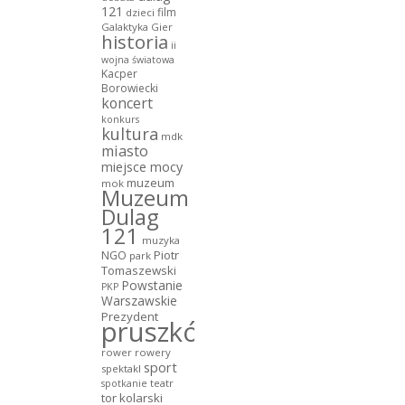
121
film
dzieci
Galaktyka Gier
historia
ii
wojna światowa
Kacper
Borowiecki
koncert
konkurs
kultura
mdk
miasto
miejsce mocy
muzeum
mok
Muzeum
Dulag
121
muzyka
NGO
Piotr
park
Tomaszewski
Powstanie
PKP
Warszawskie
Prezydent
pruszków
rower
rowery
sport
spektakl
teatr
spotkanie
tor kolarski