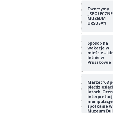
z
Tworzymy
a
„SPOŁECZNE
o
MUZEUM
f
URSUSA”!
e
r
o
Sposób na
w
wakacje w
a
mieście – ki
letnie w
n
Pruszkowie
i
a
s
Marzec ’68 p
w
pięćdziesięc
o
latach. Ocen
i
interpretacj
m
manipulacje
spotkanie w
m
Muzeum Dul
i