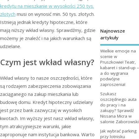
kredytu na mieszkanie w wysokości 250 tys.
złotych
musi on wynosić min. 50 tys. złotych.
Istnieją jednak kredyty hipoteczne, które
mają niższy wkład własny. Sprawdźmy, gdzie
Najnowsze
artykuły
możemy je znaleźć i na jakich warunkach są
udzielane.
Wielkie emocje na
scenie w
Czym jest wkład własny?
Pruszkowie! Teatr,
kabaret i stand-up –
a do wygrania
Wkład własny to nasze oszczędności, które
podwójne
zaproszenia!
są rodzajem zabezpieczenia zobowiązania
zaciąganego na zakup mieszkania lub
Szukasz
oszczędnego auta
budowę domu. Kredyt hipoteczny udzielany
do pracy i na
jest przez bank zazwyczaj w wysokich
zakupy? Sprawdź
Nissana Micra w
kwotach. Im wyższy jest nasz wkład własny,
salonie Zaborowski
tym atrakcyjniejsze warunki, jakie
Jak wybrać parking
zaproponuje nam instytucja bankowa. Warto
przy lotnisku