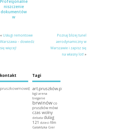
Profesjonalne
niszczenie
dokumentów
w
Pruszkowie,
Piastowie i
Warszawie
«
Usługi remontowe
Poznaj bliżej tunel
Warszawa – dowiedz
aerodynamiczny w
się więcej!
Warszawie i zapisz się
na własny lot!
»
kontakt
Tagi
art.pruszków.pl
pruszkowmowi@gmail.com
bgż arena
bieganie
brwinów
co
pruszków mówi
czas wolny
dulag
debata
121
film
dzieci
Galaktyka Gier