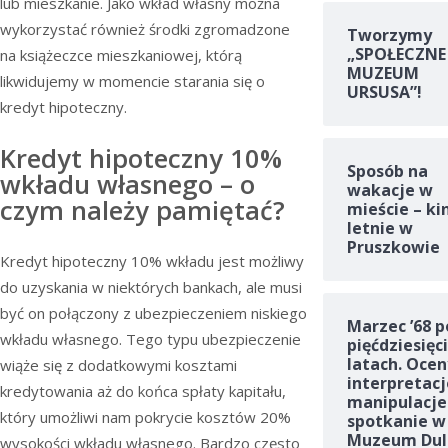
lub mieszkanie. Jako wkład własny można
wykorzystać również środki zgromadzone
Tworzymy
„SPOŁECZNE
na książeczce mieszkaniowej, którą
MUZEUM
likwidujemy w momencie starania się o
URSUSA”!
kredyt hipoteczny.
Kredyt hipoteczny 10%
Sposób na
wkładu własnego – o
wakacje w
czym należy pamiętać?
mieście – ki
letnie w
Pruszkowie
Kredyt hipoteczny 10% wkładu jest możliwy
do uzyskania w niektórych bankach, ale musi
być on połączony z ubezpieczeniem niskiego
Marzec ’68 p
wkładu własnego. Tego typu ubezpieczenie
pięćdziesięc
latach. Ocen
wiąże się z dodatkowymi kosztami
interpretacj
kredytowania aż do końca spłaty kapitału,
manipulacje
który umożliwi nam pokrycie kosztów 20%
spotkanie w
Muzeum Dul
wysokości wkładu własnego. Bardzo często