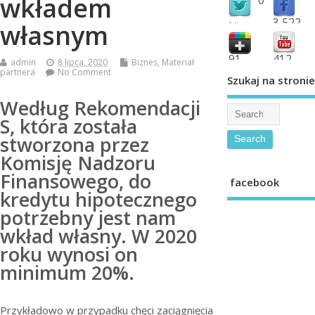
wkładem
3,522
własnym
followers
fans
91
412
admin
8 lipca, 2020
Biznes
,
Materiał
partnera
No Comment
shared
subscribe
Szukaj na stronie
Według Rekomendacji
S, która została
stworzona przez
Komisję Nadzoru
Finansowego, do
facebook
kredytu hipotecznego
potrzebny jest nam
wkład własny. W 2020
roku wynosi on
minimum 20%.
Przykładowo w przypadku chęci zaciągnięcia