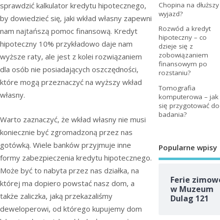
sprawdzić kalkulator kredytu hipotecznego,
Chopina na dłuższy
wyjazd?
by dowiedzieć się, jaki wkład własny zapewni
Rozwód a kredyt
nam najtańszą pomoc finansową. Kredyt
hipoteczny – co
hipoteczny 10% przykładowo daje nam
dzieje się z
zobowiązaniem
wyższe raty, ale jest z kolei rozwiązaniem
finansowym po
dla osób nie posiadających oszczędności,
rozstaniu?
które mogą przeznaczyć na wyższy wkład
Tomografia
własny.
komputerowa – jak
się przygotować do
badania?
Warto zaznaczyć, że wkład własny nie musi
koniecznie być zgromadzoną przez nas
gotówką. Wiele banków przyjmuje inne
Popularne wpisy
formy zabezpieczenia kredytu hipotecznego.
Może być to nabyta przez nas działka, na
Ferie zimow
której ma dopiero powstać nasz dom, a
w Muzeum
także zaliczka, jaką przekazaliśmy
Dulag 121
deweloperowi, od którego kupujemy dom