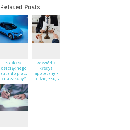
Related Posts
Szukasz
Rozwód a
oszczędnego
kredyt
auta do pracy
hipoteczny –
i na zakupy?
co dzieje się z
Sprawdź
zobowiązaniem
Nissana Micra
finansowym
w salonie
po rozstaniu?
Zaborowski