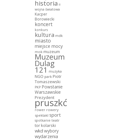
historia
ii
wojna światowa
Kacper
Borowiecki
koncert
konkurs
kultura
mdk
miasto
miejsce mocy
muzeum
mok
Muzeum
Dulag
121
muzyka
NGO
Piotr
park
Tomaszewski
Powstanie
PKP
Warszawskie
Prezydent
pruszków
rower
rowery
sport
spektakl
teatr
spotkanie
tor kolarski
wkd
wybory
wydarzenia