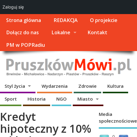
Zaloguj się
Strona główna
REDAKCJA
O projekcie
Dołącz do nas
Lokalne
Kontakt
PM w POPRadiu
Styl życia
Wydarzenia
Zdrowie
Kultura
Sport
Historia
NGO
Miasto
Kredyt
Media
społecznościowe
hipoteczny z 10%
0