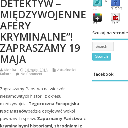
DETEKTYW –
3,522
MIĘDZYWOJENNE
followers
fans
AFERY
91
412
shared
subscribe
Szukaj na stronie
KRYMINALNE”!
ZAPRASZAMY 19
MAJA
Monika
16 maja, 2018
Aktualności
,
facebook
Kultura
No Comment
Zapraszamy Państwa na wieczór
niesamowitych historii z okresu
międzywojnia.
Tegoroczna Europejska
Noc Muzeów
będzie oscylować wokół
poważnych spraw.
Zapoznamy Państwa z
kryminalnymi historiami, zbrodniami
z