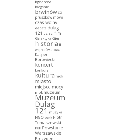
bgż arena
bieganie
brwinów
co
pruszków mówi
czas wolny
dulag
debata
121
film
dzieci
Galaktyka Gier
historia
ii
wojna światowa
Kacper
Borowiecki
koncert
konkurs
kultura
mdk
miasto
miejsce mocy
muzeum
mok
Muzeum
Dulag
121
muzyka
NGO
Piotr
park
Tomaszewski
Powstanie
PKP
Warszawskie
Prezydent