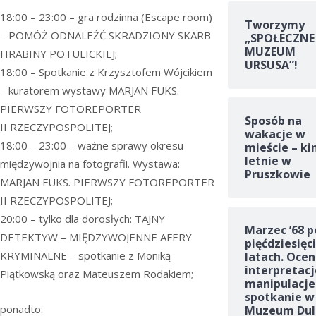
18:00 – 23:00 – gra rodzinna (Escape room)
Tworzymy
– POMÓŻ ODNALEŹĆ SKRADZIONY SKARB
„SPOŁECZNE
MUZEUM
HRABINY POTULICKIEJ;
URSUSA”!
18:00 – Spotkanie z Krzysztofem Wójcikiem
– kuratorem wystawy MARJAN FUKS.
PIERWSZY FOTOREPORTER
Sposób na
II RZECZYPOSPOLITEJ;
wakacje w
18:00 – 23:00 – ważne sprawy okresu
mieście – ki
letnie w
międzywojnia na fotografii. Wystawa:
Pruszkowie
MARJAN FUKS. PIERWSZY FOTOREPORTER
II RZECZYPOSPOLITEJ;
20:00 – tylko dla dorosłych: TAJNY
Marzec ’68 p
DETEKTYW – MIĘDZYWOJENNE AFERY
pięćdziesięc
KRYMINALNE – spotkanie z Moniką
latach. Ocen
interpretacj
Piątkowską oraz Mateuszem Rodakiem;
manipulacje
spotkanie w
ponadto:
Muzeum Dul