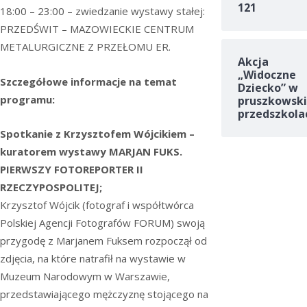
121
18:00 – 23:00 – zwiedzanie wystawy stałej:
PRZEDŚWIT – MAZOWIECKIE CENTRUM
METALURGICZNE Z PRZEŁOMU ER.
Akcja
„Widoczne
Szczegółowe informacje na temat
Dziecko” w
programu:
pruszkowski
przedszkola
Spotkanie z Krzysztofem Wójcikiem –
kuratorem wystawy MARJAN FUKS.
PIERWSZY FOTOREPORTER II
RZECZYPOSPOLITEJ;
Krzysztof Wójcik (fotograf i współtwórca
Polskiej Agencji Fotografów FORUM) swoją
przygodę z Marjanem Fuksem rozpoczął od
zdjęcia, na które natrafił na wystawie w
Muzeum Narodowym w Warszawie,
przedstawiającego mężczyznę stojącego na