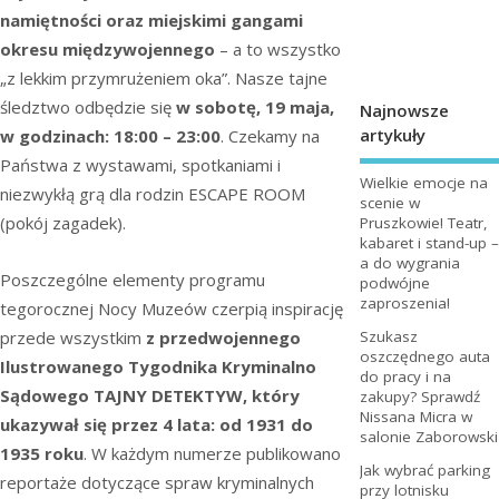
namiętności oraz miejskimi gangami
okresu międzywojennego
– a to wszystko
„z lekkim przymrużeniem oka”. Nasze tajne
śledztwo odbędzie się
w sobotę, 19 maja,
Najnowsze
artykuły
w godzinach: 18:00 – 23:00
. Czekamy na
Państwa z wystawami, spotkaniami i
Wielkie emocje na
niezwykłą grą dla rodzin ESCAPE ROOM
scenie w
(pokój zagadek).
Pruszkowie! Teatr,
kabaret i stand-up –
a do wygrania
Poszczególne elementy programu
podwójne
zaproszenia!
tegorocznej Nocy Muzeów czerpią inspirację
przede wszystkim
z przedwojennego
Szukasz
oszczędnego auta
Ilustrowanego Tygodnika Kryminalno
do pracy i na
Sądowego TAJNY DETEKTYW, który
zakupy? Sprawdź
Nissana Micra w
ukazywał się przez 4 lata: od 1931 do
salonie Zaborowski
1935 roku
. W każdym numerze publikowano
Jak wybrać parking
reportaże dotyczące spraw kryminalnych
przy lotnisku