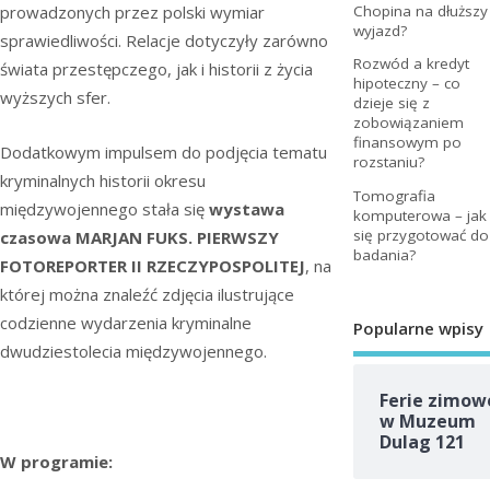
prowadzonych przez polski wymiar
Chopina na dłuższy
wyjazd?
sprawiedliwości. Relacje dotyczyły zarówno
Rozwód a kredyt
świata przestępczego, jak i historii z życia
hipoteczny – co
wyższych sfer.
dzieje się z
zobowiązaniem
finansowym po
Dodatkowym impulsem do podjęcia tematu
rozstaniu?
kryminalnych historii okresu
Tomografia
międzywojennego stała się
wystawa
komputerowa – jak
się przygotować do
czasowa MARJAN FUKS. PIERWSZY
badania?
FOTOREPORTER II RZECZYPOSPOLITEJ
, na
której można znaleźć zdjęcia ilustrujące
codzienne wydarzenia kryminalne
Popularne wpisy
dwudziestolecia międzywojennego.
Ferie zimow
w Muzeum
Dulag 121
W programie: