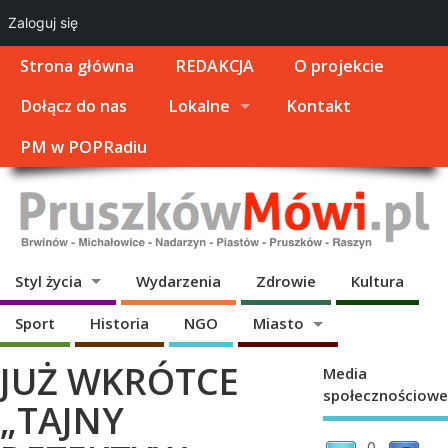
Zaloguj się
Strona główna
REDAKCJA
O projekcie
Dołącz do nas
Lokalne
Kontakt
PM w POPRadiu
Styl życia
Wydarzenia
Zdrowie
Kultura
Sport
Historia
NGO
Miasto
JUŻ WKRÓTCE
Media
społecznościowe
„TAJNY
0