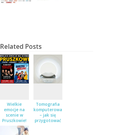
Related Posts
Wielkie
Tomografia
emocje na
komputerowa
scenie w
– jak się
Pruszkowie!
przygotować
Teatr,
do badania?
kabaret i