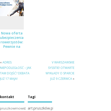
stand-up – a
do wygrania
podwójne
zaproszenia!
Nowa oferta
ubezpieczenia
rowerzystów:
Pewnie na
Rower
«
ADRES:
V WARSZAWSKIE
NIEPODLEGŁOŚĆ – JAK
SYSSITIE! OTWARTE
TAM DOJŚĆ? DEBATA
WYKŁADY O SPARCIE
JUŻ 17 MAJA!
JUŻ 9 CZERWCA
»
kontakt
Tagi
art.pruszków.pl
pruszkowmowi@gmail.com