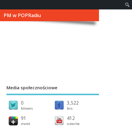
PM w POPRadiu
Media społecznościowe
0
3,522
followers
fans
91
412
shared
subscribe