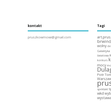
kontakt
Tagi
art.prus
pruszkowmowi@gmail.com
brwin
wolny
de
Galaktyka
światowa
k
konkurs
mocy
mo
Dula
Piotr To
Warszaw
pru
s
spektakl
wkd
wyb
wystaw