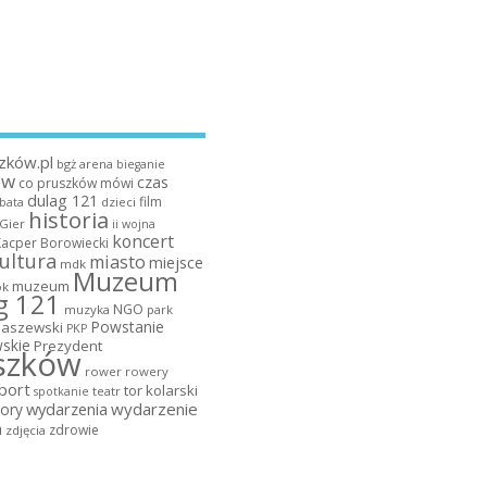
zków.pl
bgż arena
bieganie
ów
czas
co pruszków mówi
dulag 121
film
dzieci
bata
historia
 Gier
ii wojna
koncert
Kacper Borowiecki
ultura
miasto
miejsce
mdk
Muzeum
muzeum
k
g 121
NGO
muzyka
park
Powstanie
maszewski
PKP
skie
Prezydent
szków
rower
rowery
port
tor kolarski
teatr
spotkanie
wydarzenia
wydarzenie
ory
a
zdrowie
zdjęcia