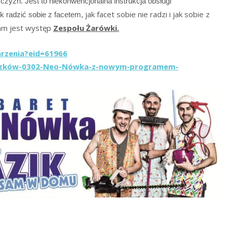
czyzn. Jest to niekonwencjonalna instrukcja obsługi
jak facet sobie nie radzi i jak sobie z
 radzić sobie z facetem,
ram jest występ
Zespołu Żarówki.
rzenia?eid=61966
zków-0302-Neo-Nówka-z-nowym-pr
ogramem-