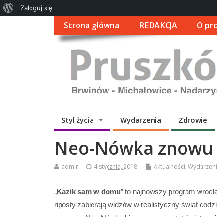
O
Zaloguj się
WordPressie
Strona główna
REDAKCJA
O pro
Styl życia
Wydarzenia
Zdrowie
Neo-Nówka znowu 
admin
4 stycznia, 2018
Aktualności
,
Wydarzen
„
Kazik sam
w
domu
” to najnowszy program wrocł
riposty zabierają widzó
w
w
realistyczny świat cod