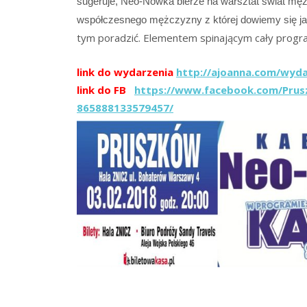
sugeruje, Neo-
Nówka
bierze na warsztat świat męż
współczesnego mężczyzny z której dowiemy się jak
tym poradzić. Elementem spinającym cały prog
link do wydarzenia
http://ajoanna.com/
wyda
link do FB
https://www.facebook.com/Prus
865888133579457/