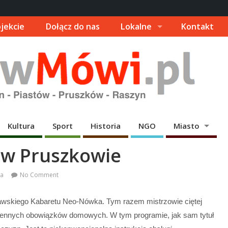
jekcie
Dołącz do nas
Lokalne
Kontakt
Kultura
Sport
Historia
NGO
Miasto
w Pruszkowie
ia
No Comment
awskiego Kabaretu Neo-
Nówka
. Tym razem mistrzowie ciętej
ziennych obowiązkó
w
domowych.
W
tym programie, jak sam tytuł