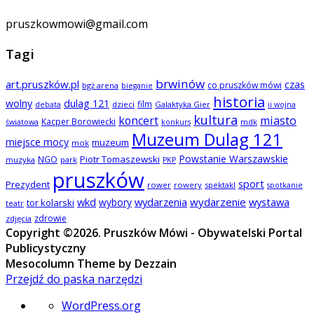
pruszkowmowi@gmail.com
Tagi
brwinów
art.pruszków.pl
czas
co pruszków mówi
bgż arena
bieganie
historia
wolny
dulag 121
film
dzieci
Galaktyka Gier
debata
ii wojna
kultura
koncert
miasto
Kacper Borowiecki
mdk
światowa
konkurs
Muzeum Dulag 121
miejsce mocy
muzeum
mok
Powstanie Warszawskie
NGO
Piotr Tomaszewski
muzyka
park
PKP
pruszków
sport
Prezydent
rower
rowery
spektakl
spotkanie
wkd
wydarzenia
wydarzenie
wystawa
wybory
tor kolarski
teatr
zdrowie
zdjęcia
Copyright ©2026. Pruszków Mówi - Obywatelski Portal
Publicystyczny
Mesocolumn Theme by Dezzain
Przejdź do paska narzędzi
O
WordPress.org