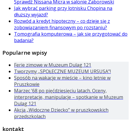
Sprawdź Nissana Micra w salonie Zaborowski
Jak wybrać parking przy lotnisku Chopina na
dłuższy wyjazd?
Rozwód a kredyt hipoteczny – co dzieje się z
zobowiązaniem finansowym po rozstaniu?
Tomografia komputerowa – jak się przygotować do
badania?
Popularne wpisy
Ferie zimowe w Muzeum Dulag 121
Tworzymy „SPOŁECZNE MUZEUM URSUSA”!
Sposób na wakacje w mieście – kino letnie w
Pruszkowie
Marzec ’68 po pięćdziesięciu latach. Oceny,
interpretacje, manipulacje – spotkanie w Muzeum
Dulag 121
Akcja „Widoczne Dziecko” w pruszkowskich
przedszkolach
kontakt