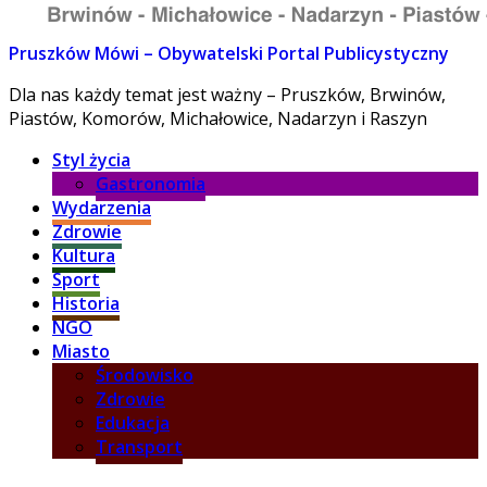
Pruszków Mówi – Obywatelski Portal Publicystyczny
Dla nas każdy temat jest ważny – Pruszków, Brwinów,
Piastów, Komorów, Michałowice, Nadarzyn i Raszyn
Styl życia
Gastronomia
Wydarzenia
Zdrowie
Kultura
Sport
Historia
NGO
Miasto
Środowisko
Zdrowie
Edukacja
Transport