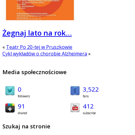
Żegnaj lato na rok…
«
Teatr Po 20-tej w Pruszkowie
Cykl wykładów o chorobie Alzheimera
»
Media społecznościowe
0
3,522
followers
fans
91
412
shared
subscribe
Szukaj na stronie