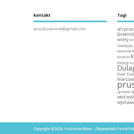
kontakt
Tagi
art.prus
pruszkowmowi@gmail.com
brwin
wolny
de
Galaktyka
światowa
k
konkurs
mocy
mo
Dula
Piotr To
Warszaw
pru
s
spektakl
wkd
wyb
wystaw
Copyright ©2026. Pruszków Mówi - Obywatelski Portal Pub