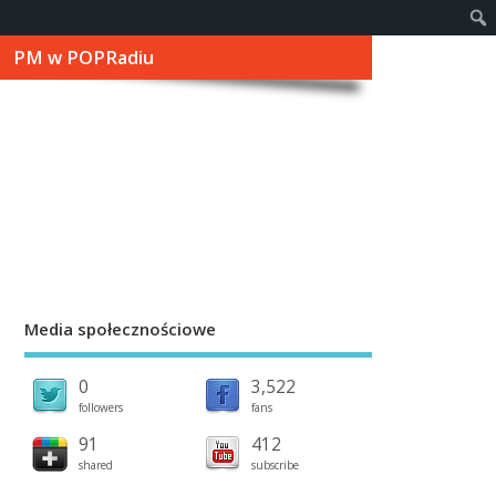
PM w POPRadiu
Media społecznościowe
0
3,522
followers
fans
91
412
shared
subscribe