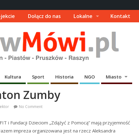
jekcie
Dołącz do nas
Lokalne
Kontakt
Kultura
Sport
Historia
NGO
Miasto
aton Zumby
sektor
No Comment
t FIT i Fundacji Dzieciom „Zdążyć z Pomocą” mają przyjemność
azem impreza organizowana jest na rzecz Aleksandra