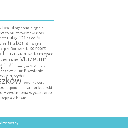
zków.pl
bgż arena
bieganie
ów
czas
co pruszków mówi
dulag 121
film
dzieci
bata
historia
 Gier
ii wojna
koncert
Kacper Borowiecki
ultura
miasto
miejsce
mdk
Muzeum
muzeum
k
g 121
NGO
muzyka
park
Powstanie
maszewski
PKP
skie
Prezydent
szków
rower
rowery
port
tor kolarski
teatr
spotkanie
wydarzenia
wydarzenie
ory
a
zdrowie
zdjęcia
licystyczny