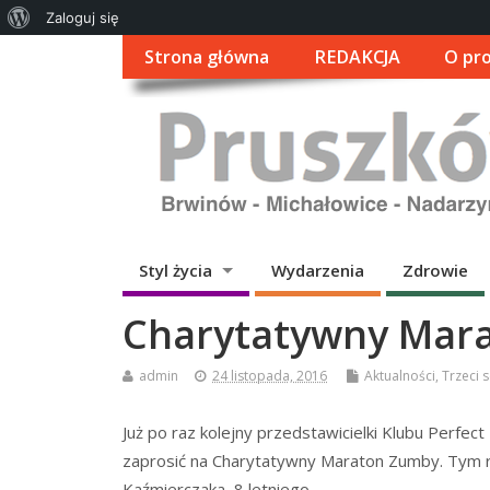
O
Zaloguj się
WordPressie
Strona główna
REDAKCJA
O pro
Styl życia
Wydarzenia
Zdrowie
Charytatywny Mar
admin
24 listopada, 2016
Aktualności
,
Trzeci 
Już po raz kolejny przedstawicielki Klubu Perfec
zaprosić na Charytatywny Maraton Zumby. Tym r
Kaźmierczaka, 8 letniego