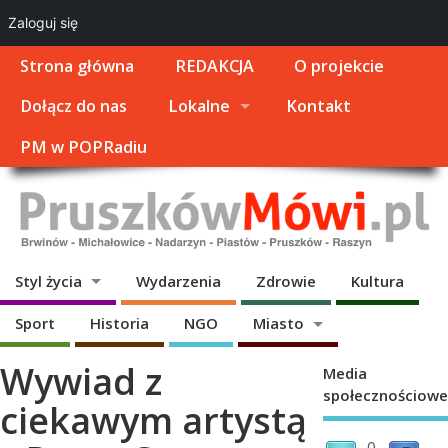
Zaloguj się
Strona główna
REDAKCJA
O projekcie
Dołącz do nas
Lokalne
Kontakt
PM w POPRadiu
Styl życia
Wydarzenia
Zdrowie
Kultura
Sport
Historia
NGO
Miasto
Wywiad z
Media
społecznościowe
ciekawym artystą
0