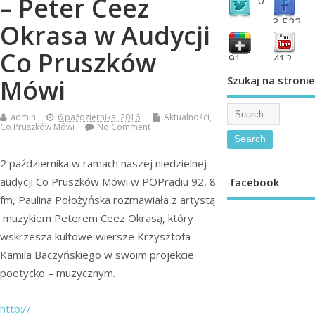
– Peter Ceez
3,522
Okrasa w Audycji
followers
fans
Co Pruszków
91
412
shared
subscribe
Szukaj na stronie
Mówi
admin
6 października, 2016
Aktualności
,
Co Pruszków Mówi
No Comment
2 października w ramach naszej niedzielnej
audycji Co Pruszków Mówi w POPradiu 92, 8
facebook
fm, Paulina Położyńska rozmawiała z artystą
muzykiem Peterem Ceez Okrasą, który
wskrzesza kultowe wiersze Krzysztofa
Kamila Baczyńskiego w swoim projekcie
poetycko – muzycznym.
http://