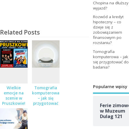
Chopina na dłuższy
wyjazd?
Rozwód a kredyt
hipoteczny – co
dzieje się z
Related Posts
zobowiązaniem
finansowym po
rozstaniu?
Tomografia
komputerowa – jak
się przygotować do
badania?
Popularne wpisy
Wielkie
Tomografia
emocje na
komputerowa
scenie w
– jak się
Pruszkowie!
przygotować
Ferie zimow
Teatr,
do badania?
w Muzeum
kabaret i
Dulag 121
stand-up – a
do wygrania