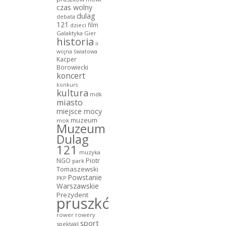
czas wolny
dulag
debata
121
film
dzieci
Galaktyka Gier
historia
ii
wojna światowa
Kacper
Borowiecki
koncert
konkurs
kultura
mdk
miasto
miejsce mocy
muzeum
mok
Muzeum
Dulag
121
muzyka
NGO
Piotr
park
Tomaszewski
Powstanie
PKP
Warszawskie
Prezydent
pruszków
rower
rowery
sport
spektakl