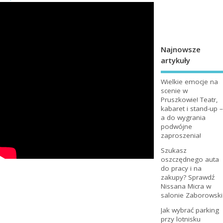
Najnowsze
artykuły
Wielkie emocje na
scenie w
Pruszkowie! Teatr,
kabaret i stand-up –
a do wygrania
podwójne
zaproszenia!
Szukasz
oszczędnego auta
do pracy i na
zakupy? Sprawdź
Nissana Micra w
salonie Zaborowski
Jak wybrać parking
przy lotnisku