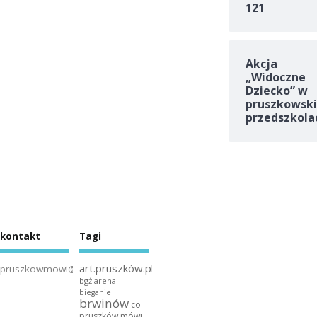
121
Akcja
„Widoczne
Dziecko” w
pruszkowski
przedszkola
kontakt
Tagi
art.pruszków.pl
pruszkowmowi@gmail.com
bgż arena
bieganie
brwinów
co
pruszków mówi