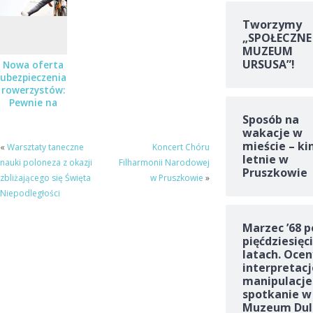
podwójne
zaproszenia!
Tworzymy
„SPOŁECZNE
MUZEUM
URSUSA”!
Nowa oferta
ubezpieczenia
rowerzystów:
Pewnie na
Rower
Sposób na
wakacje w
mieście – ki
«
Warsztaty taneczne
Koncert Chóru
letnie w
nauki poloneza z okazji
Filharmonii Narodowej
Pruszkowie
zbliżającego się Święta
w Pruszkowie
»
Niepodległości
Marzec ’68 p
pięćdziesięc
latach. Ocen
interpretacj
manipulacje
spotkanie w
Muzeum Dul