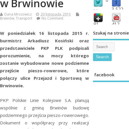
w Brwinowie
3,522
followers
Daria Mrozowicz
20 listopada, 2015
fans
Brwinów
,
Transport
No Comment
91
412
shared
subscribe
Szukaj na stronie
W poniedziałek 16 listopada 2015 r.
burmistrz Arkadiusz Kosiński oraz
przedstawiciele PKP PLK podpisali
porozumienie, na mocy którego
zostanie wybudowane nowe podziemne
przejście pieszo-rowerowe, które
facebook
połączy ulice Przejazd i Sportową w
Brwinowie.
PKP Polskie Linie Kolejowe S.A. planują
wspólnie z gminą Brwinów budowę
podziemnego przejścia pieszo-rowerowego.
Dokument o współpracy przy realizacji