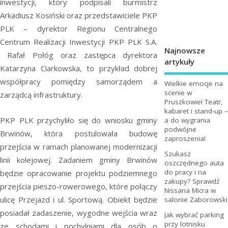
inwestycji, który podpisali burmistrz
Arkadiusz Kosiński oraz przedstawiciele PKP
PLK – dyrektor Regionu Centralnego
Centrum Realizacji Inwestycji PKP PLK S.A.
Najnowsze
Rafał Połóg oraz zastępca dyrektora
artykuły
Katarzyna Ciarkowska, to przykład dobrej
współpracy pomiędzy samorządem a
Wielkie emocje na
scenie w
zarządcą infrastruktury.
Pruszkowie! Teatr,
kabaret i stand-up –
PKP PLK przychyliło się do wniosku gminy
a do wygrania
podwójne
Brwinów, która postulowała budowę
zaproszenia!
przejścia w ramach planowanej modernizacji
Szukasz
linii kolejowej. Zadaniem gminy Brwinów
oszczędnego auta
do pracy i na
będzie opracowanie projektu podziemnego
zakupy? Sprawdź
przejścia pieszo-rowerowego, które połączy
Nissana Micra w
ulicę Przejazd i ul. Sportową. Obiekt będzie
salonie Zaborowski
posiadał zadaszenie, wygodne wejścia wraz
Jak wybrać parking
przy lotnisku
ze schodami i pochylniami dla osób o