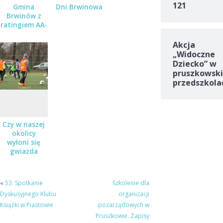
121
Gmina
Dni Brwinowa
Brwinów z
ratingiem AA-
Akcja
„Widoczne
Dziecko” w
pruszkowski
przedszkola
Czy w naszej
okolicy
wyłoni się
gwiazda
futbolu?
«
53. Spotkanie
Szkolenie dla
Dyskusyjnego Klubu
organizacji
Książki w Piastowie
pozarządowych w
Pruszkowie. Zapisy