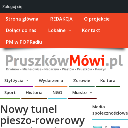
Zaloguj się
Strona główna
REDAKCJA
O projekcie
Dołącz do nas
Lokalne
Kontakt
PM w POPRadiu
Styl życia
Wydarzenia
Zdrowie
Kultura
Sport
Historia
NGO
Miasto
Nowy tunel
Media
społecznościowe
pieszo-rowerowy
0