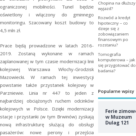
Chopina na dłuższy
ograniczonej mobilności. Tunel będzie
wyjazd?
oświetlony i włączony do gminnego
Rozwód a kredyt
monitoringu. Szacowany koszt budowy to
hipoteczny – co
dzieje się z
4,5 mln zł.
zobowiązaniem
finansowym po
rozstaniu?
Prace będą prowadzone w latach 2016-
2019. Zostaną wykonane w ramach
Tomografia
komputerowa – jak
zaplanowanej w tym czasie modernizacji linii
się przygotować do
kolejowej Warszawa Włochy-Grodzisk
badania?
Mazowiecki. W ramach tej inwestycji
powstanie także przystanek kolejowy w
Popularne wpisy
Parzniewie. Linia nr 447 to jeden z
najbardziej obciążonych ruchem odcinków
kolejowych w Polsce. Dzięki modernizacji
Ferie zimow
w Muzeum
stacje i przystanki (w tym Brwinów) zyskają
Dulag 121
nową infrastrukturę służącą do obsługi
pasażerów: nowe perony i przejścia