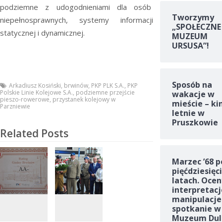
podziemne z udogodnieniami dla osób
Tworzymy
niepełnosprawnych, systemy informacji
„SPOŁECZNE
statycznej i dynamicznej.
MUZEUM
URSUSA”!
Sposób na
Arkadiusz Kosiński
,
brwinów
,
PKP PLK S.A.
,
PKP
Polskie Linie Kolejowe S.A.
,
podziemne przejście
wakacje w
pieszo-rowerowe
,
przystanek kolejowy w
mieście – ki
Parzniewie
letnie w
Pruszkowie
Related Posts
Marzec ’68 p
pięćdziesięc
latach. Ocen
interpretacj
manipulacje
spotkanie w
Muzeum Dul