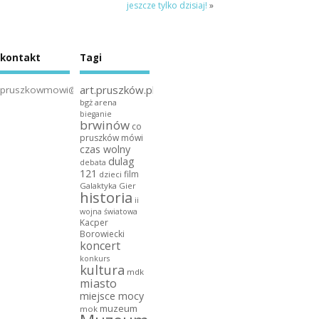
jeszcze tylko dzisiaj!
»
kontakt
Tagi
art.pruszków.pl
pruszkowmowi@gmail.com
bgż arena
bieganie
brwinów
co
pruszków mówi
czas wolny
dulag
debata
121
film
dzieci
Galaktyka Gier
historia
ii
wojna światowa
Kacper
Borowiecki
koncert
konkurs
kultura
mdk
miasto
miejsce mocy
muzeum
mok