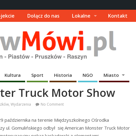
jekcie
Dołącz do nas
Lokalne
Kontakt
Kultura
Sport
Historia
NGO
Miasto
ster Truck Motor Show
szków
,
Wydarzenia
No Comment
29 października na terenie Międzyszkolnego Ośrodka
y ul. Gomulińskiego odbył się American Monster Truck Motor
otoryzacyjny pokaz kaskaderski z elementami