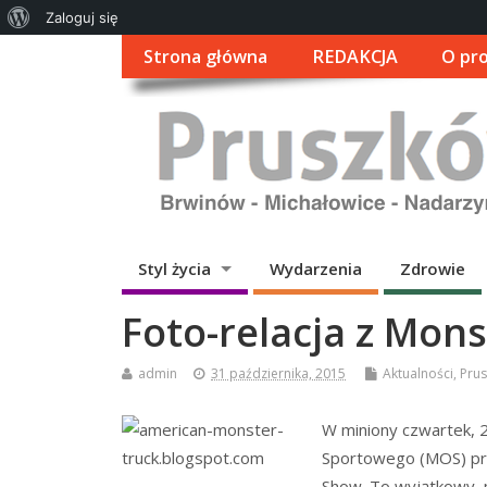
O
Zaloguj się
WordPressie
Strona główna
REDAKCJA
O pro
Styl życia
Wydarzenia
Zdrowie
Foto-relacja z Mon
admin
31 października, 2015
Aktualności
,
Pru
W miniony czwartek, 
Sportowego (MOS) prz
Show. To wyjątkowy m