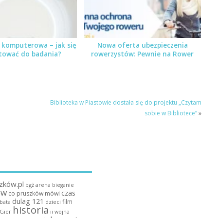
 komputerowa – jak się
Nowa oferta ubezpieczenia
tować do badania?
rowerzystów: Pewnie na Rower
Biblioteka w Piastowie dostała się do projektu „Czytam
sobie w Bibliotece”
»
zków.pl
bgż arena
bieganie
ów
czas
co pruszków mówi
dulag 121
film
dzieci
bata
historia
 Gier
ii wojna