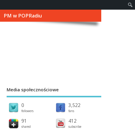
PM w POPRadiu
Media społecznościowe
0
3,522
followers
fans
91
412
shared
subscribe