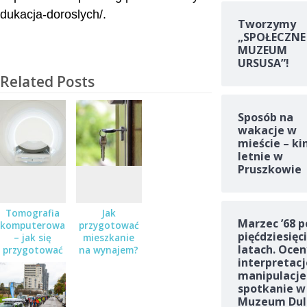
dukacja-doroslych/.
Tworzymy
„SPOŁECZNE
MUZEUM
URSUSA”!
Related Posts
Sposób na
wakacje w
mieście – ki
letnie w
Pruszkowie
Tomografia
Jak
Marzec ’68 p
komputerowa
przygotować
pięćdziesięc
– jak się
mieszkanie
latach. Ocen
przygotować
na wynajem?
interpretacj
do badania?
manipulacje
spotkanie w
Muzeum Dul