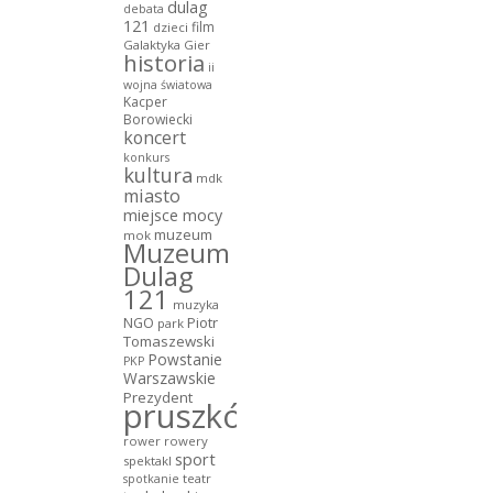
dulag
debata
121
film
dzieci
Galaktyka Gier
historia
ii
wojna światowa
Kacper
Borowiecki
koncert
konkurs
kultura
mdk
miasto
miejsce mocy
muzeum
mok
Muzeum
Dulag
121
muzyka
NGO
Piotr
park
Tomaszewski
Powstanie
PKP
Warszawskie
Prezydent
pruszków
rower
rowery
sport
spektakl
teatr
spotkanie