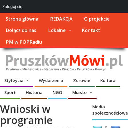
Zaloguj się
Strona główna
REDAKCJA
O projekcie
Dołącz do nas
Lokalne
Kontakt
PM w POPRadiu
Styl życia
Wydarzenia
Zdrowie
Kultura
Sport
Historia
NGO
Miasto
Wnioski w
Media
społecznościowe
programie
0