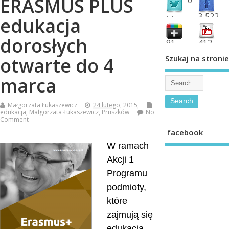
ERASMUS PLUS
3,522
edukacja
followers
fans
dorosłych
91
412
shared
subscribe
Szukaj na stronie
otwarte do 4
marca
Małgorzata Łukaszewicz
24 lutego, 2015
edukacja
,
Małgorzata Łukaszewicz
,
Pruszków
No
Comment
facebook
W ramach
Akcji 1
Programu
podmioty,
które
zajmują się
edukacją