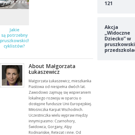
121
Akcja
Jakie
„Widoczne
są potrzebny
Dziecko” w
pruszkowskich
pruszkowski
cyklistów?
przedszkola
Wyniki
badania
About Małgorzata
Łukaszewicz
Małgorzata Łukaszewicz, mieszkanka
Piastowa od niespełna dwóch lat.
Zawodowo zajmuję się wspieraniem
lokalnego rozwoju w oparciu o
dostępne fundusze Unii Europejskiej.
Miłośniczka Karpat Wschodnich.
Uczestniczka wielu wypraw między
innymi:pasmo: Czarnohory,
Świdowca, Gorgany, Alpy
Rodniańskie, Retezat i inne. Od