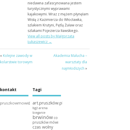
niedawna zafascynowana jestem
turystycznymi wyprawami
kajakowymi. Wraz z mężem płynęłam
Wisłą z Kazimierza do Włocławka,
szlakiem Krutyni, Pętlą Żuław oraz
szlakami Pojezierza Iławskiego.
View all posts by Małgorzata
Łukaszewicz
→
«
Kolejne zawody w
Akademia Malucha –
kolarstwie torowym
warsztaty dla
najmłodszych
»
kontakt
Tagi
art.pruszków.pl
pruszkowmowi@gmail.com
bgż arena
bieganie
brwinów
co
pruszków mówi
czas wolny