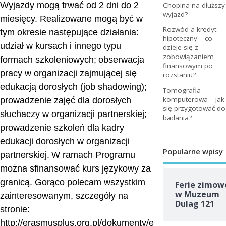
Wyjazdy mogą trwać od 2 dni do 2
Chopina na dłuższy
wyjazd?
miesięcy. Realizowane mogą być w
Rozwód a kredyt
tym okresie następujące działania:
hipoteczny – co
udział w kursach i innego typu
dzieje się z
zobowiązaniem
formach szkoleniowych;
obserwacja
finansowym po
pracy w organizacji zajmującej się
rozstaniu?
edukacją dorosłych (job shadowing);
Tomografia
komputerowa – jak
prowadzenie zajęć dla dorosłych
się przygotować do
słuchaczy w organizacji partnerskiej;
badania?
prowadzenie szkoleń dla kadry
edukacji dorosłych w organizacji
Popularne wpisy
partnerskiej.
W ramach Programu
można sfinansować kurs językowy za
granicą. Gorąco polecam wszystkim
Ferie zimow
w Muzeum
zainteresowanym, szczegóły na
Dulag 121
stronie:
http://erasmusplus.org.pl/dokumenty/e