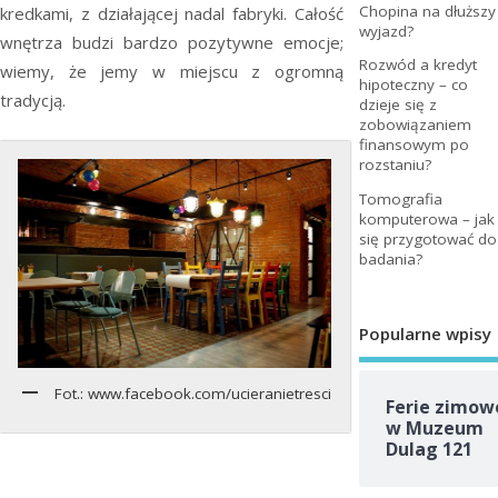
Chopina na dłuższy
kredkami, z działającej nadal fabryki. Całość
wyjazd?
wnętrza budzi bardzo pozytywne emocje;
Rozwód a kredyt
wiemy, że jemy w miejscu z ogromną
hipoteczny – co
tradycją.
dzieje się z
zobowiązaniem
finansowym po
rozstaniu?
Tomografia
komputerowa – jak
się przygotować do
badania?
Popularne wpisy
Fot.: www.facebook.com/ucieranietresci
Ferie zimow
w Muzeum
Dulag 121