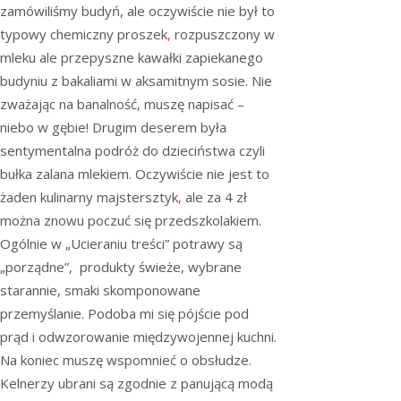
zamówiliśmy budyń, ale oczywiście nie był to
typowy chemiczny proszek
,
rozpuszczony w
mleku ale przepyszne kawałki zapiekanego
budyniu z bakaliami w aksamitnym sosie. Nie
zważając na banalność, muszę napisać –
niebo w gębie! Drugim deserem była
sentymentalna podróż do dzieciństwa czyli
bułka zalana mlekiem. Oczywiście nie jest to
żaden kulinarny majstersztyk
,
ale za 4 zł
można znowu poczuć się przedszkolakiem.
Ogólnie w „Ucieraniu treści” potrawy są
„porządne”, produkty świeże, wybrane
starannie, smaki skomponowane
przemyślanie. Podoba mi się pójście pod
prąd i odwzorowanie międzywojennej kuchni.
Na koniec muszę wspomnieć o obsłudze.
Kelnerzy ubrani są zgodnie z panującą modą