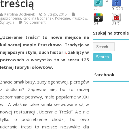
treścią
3,522
followers
Karolina Bochenek
6 lutego, 2015
fans
gastronomia
,
Karolina Bochenek
,
Polecane
,
Pruszków
,
Styl życia
No Comment
91
412
shared
subscribe
Szukaj na stronie
„Ucieranie treści” to nowe miejsce na
kulinarnej mapie Pruszkowa. Tradycja w
najlepszym stylu, duch historii
,
zaklęty w
potrawach a wszystko to w sercu 125
letniej fabryki ołówków.
facebook
Znacie smak buzy, zupy ogonowej, pierogów
z dudkami? Zapewne nie, bo to raczej
zapomniane potrawy, mało popularne w XXI
w. A właśnie takie smaki serwowane są w
nowej restauracji „Ucieranie Treści”. Ale nie
tylko o podniebienie chodzi, bo owo
ucieranie treści to miejsce niezwykłe dla