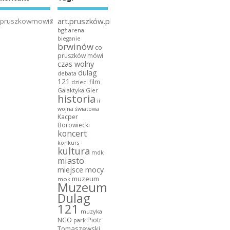
art.pruszków.pl
pruszkowmowi@gmail.com
bgż arena
bieganie
brwinów
co
pruszków mówi
czas wolny
dulag
debata
121
film
dzieci
Galaktyka Gier
historia
ii
wojna światowa
Kacper
Borowiecki
koncert
konkurs
kultura
mdk
miasto
miejsce mocy
muzeum
mok
Muzeum
Dulag
121
muzyka
NGO
Piotr
park
Tomaszewski