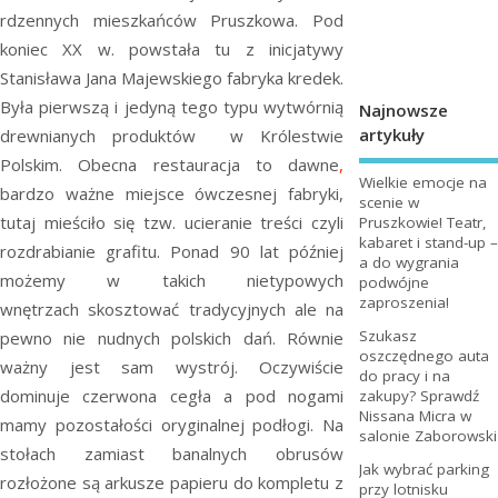
rdzennych mieszkańców Pruszkowa. Pod
koniec XX w. powstała tu z inicjatywy
Stanisława Jana Majewskiego fabryka kredek.
Była pierwszą i jedyną tego typu wytwórnią
Najnowsze
artykuły
drewnianych produktów w Królestwie
Polskim. Obecna restauracja to dawne
,
Wielkie emocje na
bardzo ważne miejsce ówczesnej fabryki,
scenie w
tutaj mieściło się tzw. ucieranie treści czyli
Pruszkowie! Teatr,
kabaret i stand-up –
rozdrabianie grafitu. Ponad 90 lat później
a do wygrania
możemy w takich nietypowych
podwójne
zaproszenia!
wnętrzach skosztować tradycyjnych ale na
Szukasz
pewno nie nudnych polskich dań. Równie
oszczędnego auta
ważny jest sam wystrój. Oczywiście
do pracy i na
dominuje czerwona cegła a pod nogami
zakupy? Sprawdź
Nissana Micra w
mamy pozostałości oryginalnej podłogi. Na
salonie Zaborowski
stołach zamiast banalnych obrusów
Jak wybrać parking
rozłożone są arkusze papieru do kompletu z
przy lotnisku