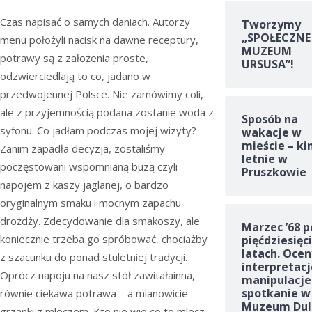
Czas napisać o samych daniach. Autorzy
Tworzymy
„SPOŁECZNE
menu położyli nacisk na dawne receptury,
MUZEUM
potrawy są z założenia proste,
URSUSA”!
odzwierciedlają to co, jadano w
przedwojennej Polsce. Nie zamówimy coli,
ale z przyjemnością podana zostanie woda z
Sposób na
syfonu. Co jadłam podczas mojej wizyty?
wakacje w
mieście – ki
Zanim zapadła decyzja, zostaliśmy
letnie w
poczęstowani wspomnianą buzą czyli
Pruszkowie
napojem z kaszy jaglanej, o bardzo
oryginalnym smaku i mocnym zapachu
drożdży. Zdecydowanie dla smakoszy, ale
Marzec ’68 p
koniecznie trzeba go spróbować
,
chociażby
pięćdziesięc
latach. Ocen
z szacunku do ponad stuletniej tradycji.
interpretacj
Oprócz napoju na nasz stół zawitałainna,
manipulacje
spotkanie w
równie ciekawa potrawa – a mianowicie
Muzeum Dul
grzanki z mleczem. Kto nie wie co to mlecz…