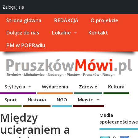
Zaloguj się
Strona główna
REDAKCJA
O projekcie
Dołącz do nas
Lokalne
Kontakt
PM w POPRadiu
Styl życia
Wydarzenia
Zdrowie
Kultura
Sport
Historia
NGO
Miasto
Między
Media
społecznościowe
ucieraniem a
0