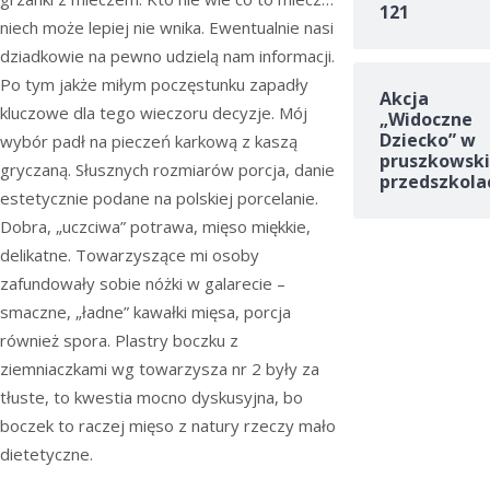
121
niech może lepiej nie wnika. Ewentualnie nasi
dziadkowie na pewno udzielą nam informacji.
Po tym jakże miłym poczęstunku zapadły
Akcja
kluczowe dla tego wieczoru decyzje. Mój
„Widoczne
Dziecko” w
wybór padł na pieczeń karkową z kaszą
pruszkowski
gryczaną. Słusznych rozmiarów porcja, danie
przedszkola
estetycznie podane na polskiej porcelanie.
Dobra, „uczciwa” potrawa, mięso miękkie,
delikatne. Towarzyszące mi osoby
zafundowały sobie nóżki w galarecie –
smaczne, „ładne” kawałki mięsa, porcja
również spora. Plastry boczku z
ziemniaczkami wg towarzysza nr 2 były za
tłuste, to kwestia mocno dyskusyjna, bo
boczek to raczej mięso z natury rzeczy mało
dietetyczne.