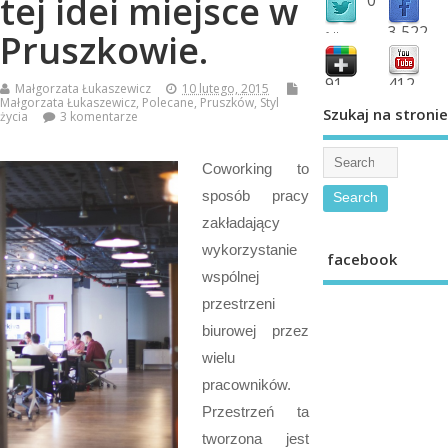
tej idei miejsce w
3,522
Pruszkowie.
followers
fans
91
412
Małgorzata Łukaszewicz
10 lutego, 2015
Małgorzata Łukaszewicz
,
Polecane
,
Pruszków
,
Styl
shared
subscribe
Szukaj na stronie
życia
3 komentarze
Coworking to
sposób pracy
zakładający
wykorzystanie
facebook
wspólnej
przestrzeni
biurowej przez
wielu
pracowników.
Przestrzeń ta
tworzona jest