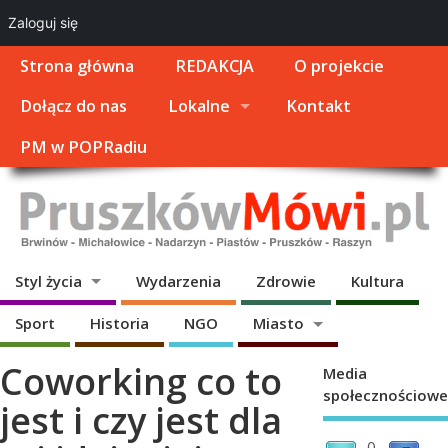
Zaloguj się
Strona główna
REDAKCJA
O projekcie
Dołącz do nas
Lokalne
Kontakt
PM w POPRadiu
Styl życia
Wydarzenia
Zdrowie
Kultura
Sport
Historia
NGO
Miasto
Coworking co to
Media
społecznościowe
jest i czy jest dla
0