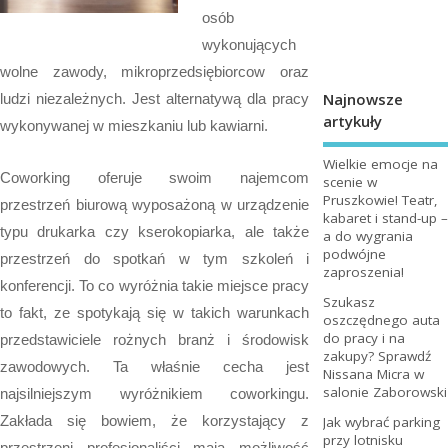
osób
wykonujących
wolne zawody, mikroprzedsiębiorcow oraz
Najnowsze
ludzi niezależnych. Jest alternatywą dla pracy
artykuły
wykonywanej w mieszkaniu lub kawiarni.
Wielkie emocje na
Coworking oferuje swoim najemcom
scenie w
Pruszkowie! Teatr,
przestrzeń biurową wyposażoną w urządzenie
kabaret i stand-up –
typu drukarka czy kserokopiarka, ale także
a do wygrania
podwójne
przestrzeń do spotkań w tym szkoleń i
zaproszenia!
konferencji. To co wyróżnia takie miejsce pracy
Szukasz
to fakt, ze spotykają się w takich warunkach
oszczędnego auta
do pracy i na
przedstawiciele rożnych branż i środowisk
zakupy? Sprawdź
zawodowych. Ta właśnie cecha jest
Nissana Micra w
salonie Zaborowski
najsilniejszym wyróżnikiem coworkingu.
Zakłada się bowiem, że korzystający z
Jak wybrać parking
przy lotnisku
przestrzeni profesjonaliści mają możliwość