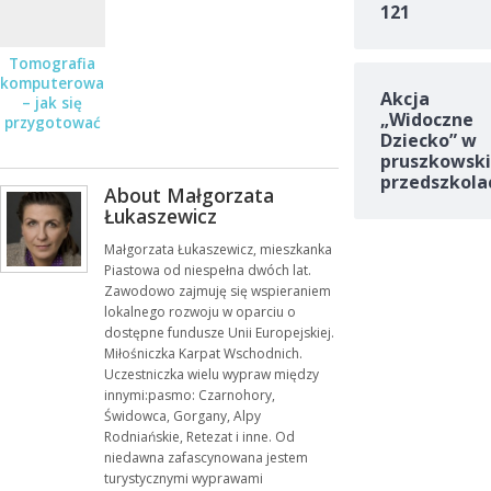
121
Tomografia
komputerowa
Akcja
– jak się
„Widoczne
przygotować
Dziecko” w
do badania?
pruszkowski
przedszkola
About Małgorzata
Łukaszewicz
Małgorzata Łukaszewicz, mieszkanka
Piastowa od niespełna dwóch lat.
Zawodowo zajmuję się wspieraniem
lokalnego rozwoju w oparciu o
dostępne fundusze Unii Europejskiej.
Miłośniczka Karpat Wschodnich.
Uczestniczka wielu wypraw między
innymi:pasmo: Czarnohory,
Świdowca, Gorgany, Alpy
Rodniańskie, Retezat i inne. Od
niedawna zafascynowana jestem
turystycznymi wyprawami