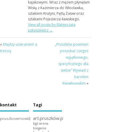
kajakowymi. Wraz z mężem płynęłam
Wisłą z Kazimierza do Włocławka,
szlakiem Krutyni, Pętlą Żuław oraz
szlakami Pojezierza Iławskiego.
View all posts by Małgorzata
Łukaszewicz
→
«
Między ucieraniem a
„Pruszków powinien
treścią
poszukać czegoś
wyjątkowego,
specyficznego dla
siebie” Wywiad z
Karolem
Kwiatkowskim
»
kontakt
Tagi
art.pruszków.pl
pruszkowmowi@gmail.com
bgż arena
bieganie