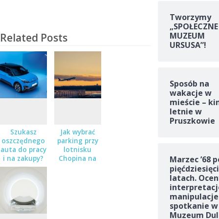
Tworzymy
„SPOŁECZNE
MUZEUM
Related Posts
URSUSA”!
Sposób na
wakacje w
mieście – ki
letnie w
Pruszkowie
Szukasz
Jak wybrać
oszczędnego
parking przy
auta do pracy
lotnisku
i na zakupy?
Chopina na
Marzec ’68 p
Sprawdź
dłuższy
pięćdziesięc
Nissana Micra
wyjazd?
latach. Ocen
w salonie
interpretacj
Zaborowski
manipulacje
spotkanie w
Muzeum Dul