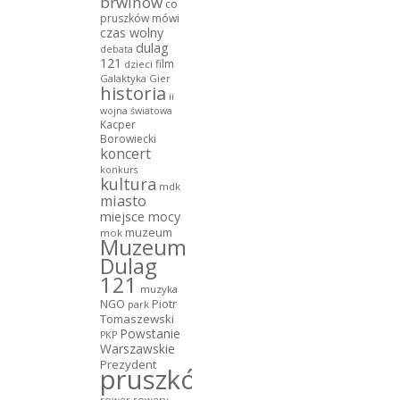
brwinów
co
pruszków mówi
czas wolny
dulag
debata
121
film
dzieci
Galaktyka Gier
historia
ii
wojna światowa
Kacper
Borowiecki
koncert
konkurs
kultura
mdk
miasto
miejsce mocy
muzeum
mok
Muzeum
Dulag
121
muzyka
NGO
Piotr
park
Tomaszewski
Powstanie
PKP
Warszawskie
Prezydent
pruszków
rower
rowery