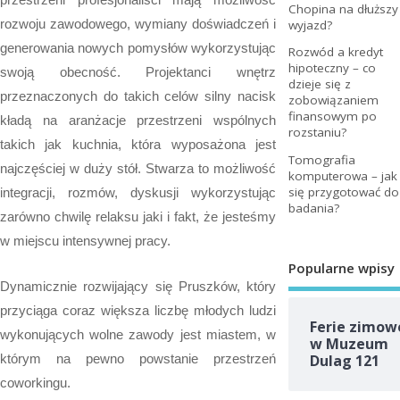
Chopina na dłuższy
rozwoju zawodowego, wymiany doświadczeń i
wyjazd?
generowania nowych pomysłów wykorzystując
Rozwód a kredyt
hipoteczny – co
swoją obecność. Projektanci wnętrz
dzieje się z
przeznaczonych do takich celów silny nacisk
zobowiązaniem
finansowym po
kładą na aranżacje przestrzeni wspólnych
rozstaniu?
takich jak kuchnia, która wyposażona jest
Tomografia
najczęściej w duży stół. Stwarza to możliwość
komputerowa – jak
się przygotować do
integracji, rozmów, dyskusji wykorzystując
badania?
zarówno chwilę relaksu jaki i fakt, że jesteśmy
w miejscu intensywnej pracy.
Popularne wpisy
Dynamicznie rozwijający się Pruszków, który
przyciąga coraz większa liczbę młodych ludzi
Ferie zimow
wykonujących wolne zawody jest miastem, w
w Muzeum
którym na pewno powstanie przestrzeń
Dulag 121
coworkingu.