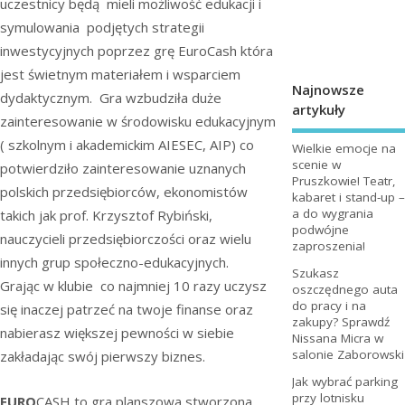
uczestnicy będą mieli możliwość edukacji i
symulowania podjętych strategii
inwestycyjnych poprzez grę EuroCash która
jest świetnym materiałem i wsparciem
Najnowsze
dydaktycznym. Gra wzbudziła duże
artykuły
zainteresowanie w środowisku edukacyjnym
( szkolnym i akademickim AIESEC, AIP) co
Wielkie emocje na
scenie w
potwierdziło zainteresowanie uznanych
Pruszkowie! Teatr,
polskich przedsiębiorców, ekonomistów
kabaret i stand-up –
a do wygrania
takich jak prof. Krzysztof Rybiński,
podwójne
nauczycieli przedsiębiorczości oraz wielu
zaproszenia!
innych grup społeczno-edukacyjnych.
Szukasz
Grając w klubie co najmniej 10 razy uczysz
oszczędnego auta
do pracy i na
się inaczej patrzeć na twoje finanse oraz
zakupy? Sprawdź
nabierasz większej pewności w siebie
Nissana Micra w
salonie Zaborowski
zakładając swój pierwszy biznes.
Jak wybrać parking
przy lotnisku
EURO
CASH to gra planszowa stworzona