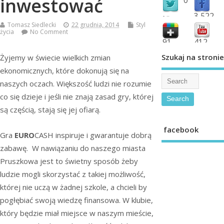
inwestować
3,522
followers
Tomasz Siedlecki
22 grudnia, 2014
Styl
fans
życia
No Comment
91
412
shared
subscribe
Szukaj na stronie
Żyjemy w świecie wielkich zmian
ekonomicznych, które dokonują się na
naszych oczach. Większość ludzi nie rozumie
co się dzieje i jeśli nie znają zasad gry, której
są częścią, stają się jej ofiarą.
facebook
Gra
EURO
CASH inspiruje i gwarantuje dobrą
zabawę. W nawiązaniu do naszego miasta
Pruszkowa jest to świetny sposób żeby
ludzie mogli skorzystać z takiej możliwość,
której nie uczą w żadnej szkole, a chcieli by
pogłębiać swoją wiedzę finansowa. W klubie,
który będzie miał miejsce w naszym mieście,