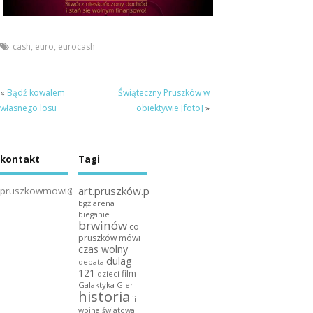
cash
,
euro
,
eurocash
«
Bądź kowalem
Świąteczny Pruszków w
własnego losu
obiektywie [foto]
»
kontakt
Tagi
art.pruszków.pl
pruszkowmowi@gmail.com
bgż arena
bieganie
brwinów
co
pruszków mówi
czas wolny
dulag
debata
121
film
dzieci
Galaktyka Gier
historia
ii
wojna światowa