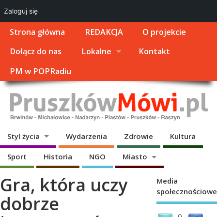
Zaloguj się
Strona główna
REDAKCJA
O projekcie
Dołącz do nas
Lokalne
Kontakt
PM w POPRadiu
Styl życia
Wydarzenia
Zdrowie
Kultura
Sport
Historia
NGO
Miasto
Gra, która uczy
Media
społecznościowe
dobrze
0