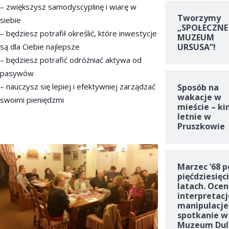
– zwiększysz samodyscyplinę i wiarę w
Tworzymy
siebie
„SPOŁECZNE
– będziesz potrafił określić, które inwestycje
MUZEUM
są dla Ciebie najlepsze
URSUSA”!
– będziesz potrafić odróżniać aktywa od
pasywów
– nauczysz się lepiej i efektywniej zarządzać
Sposób na
wakacje w
swoimi pieniędzmi
mieście – ki
letnie w
Pruszkowie
Marzec ’68 p
pięćdziesięc
latach. Ocen
interpretacj
manipulacje
spotkanie w
Muzeum Dul