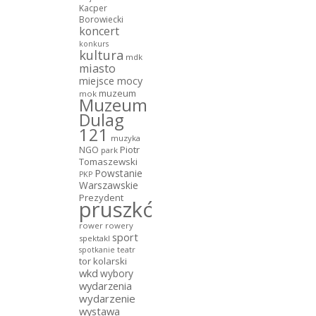
Kacper
Borowiecki
koncert
konkurs
kultura
mdk
miasto
miejsce mocy
muzeum
mok
Muzeum
Dulag
121
muzyka
NGO
Piotr
park
Tomaszewski
Powstanie
PKP
Warszawskie
Prezydent
pruszków
rower
rowery
sport
spektakl
teatr
spotkanie
tor kolarski
wkd
wybory
wydarzenia
wydarzenie
wystawa