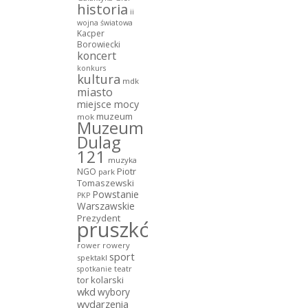
historia
ii
wojna światowa
Kacper
Borowiecki
koncert
konkurs
kultura
mdk
miasto
miejsce mocy
muzeum
mok
Muzeum
Dulag
121
muzyka
NGO
Piotr
park
Tomaszewski
Powstanie
PKP
Warszawskie
Prezydent
pruszków
rower
rowery
sport
spektakl
teatr
spotkanie
tor kolarski
wkd
wybory
wydarzenia