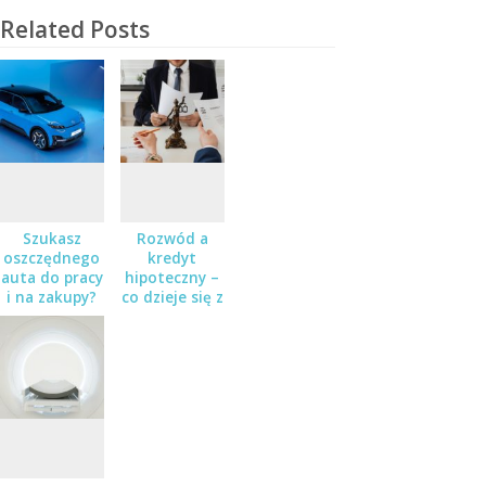
Related Posts
Szukasz
Rozwód a
oszczędnego
kredyt
auta do pracy
hipoteczny –
i na zakupy?
co dzieje się z
Sprawdź
zobowiązaniem
Nissana Micra
finansowym
w salonie
po rozstaniu?
Zaborowski