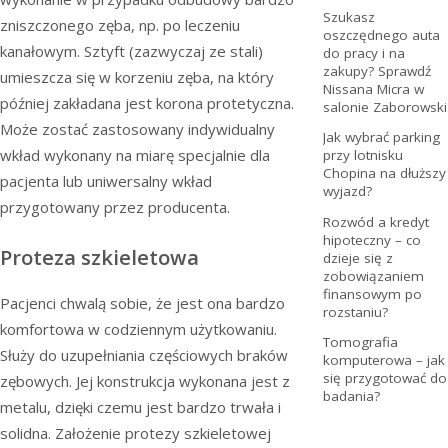
Szukasz
zniszczonego zęba, np. po leczeniu
oszczędnego auta
kanałowym. Sztyft (zazwyczaj ze stali)
do pracy i na
zakupy? Sprawdź
umieszcza się w korzeniu zęba, na który
Nissana Micra w
później zakładana jest korona protetyczna.
salonie Zaborowski
Może zostać zastosowany indywidualny
Jak wybrać parking
wkład wykonany na miarę specjalnie dla
przy lotnisku
Chopina na dłuższy
pacjenta lub uniwersalny wkład
wyjazd?
przygotowany przez producenta.
Rozwód a kredyt
hipoteczny – co
Proteza szkieletowa
dzieje się z
zobowiązaniem
finansowym po
Pacjenci chwalą sobie, że jest ona bardzo
rozstaniu?
komfortowa w codziennym użytkowaniu.
Tomografia
Służy do uzupełniania częściowych braków
komputerowa – jak
się przygotować do
zębowych. Jej konstrukcja wykonana jest z
badania?
metalu, dzięki czemu jest bardzo trwała i
solidna. Założenie protezy szkieletowej