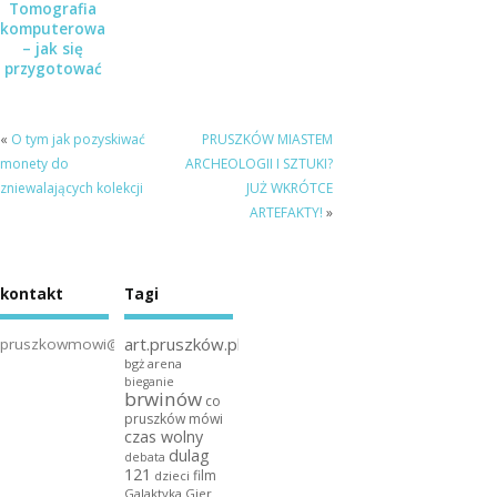
Tomografia
komputerowa
– jak się
przygotować
do badania?
«
O tym jak pozyskiwać
PRUSZKÓW MIASTEM
monety do
ARCHEOLOGII I SZTUKI?
zniewalających kolekcji
JUŻ WKRÓTCE
ARTEFAKTY!
»
kontakt
Tagi
art.pruszków.pl
pruszkowmowi@gmail.com
bgż arena
bieganie
brwinów
co
pruszków mówi
czas wolny
dulag
debata
121
film
dzieci
Galaktyka Gier