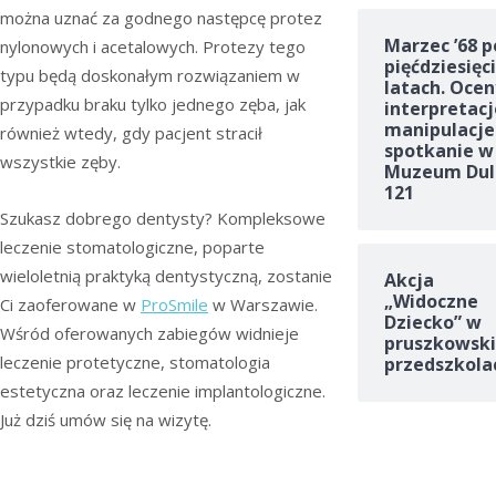
można uznać za godnego następcę protez
Marzec ’68 p
nylonowych i acetalowych. Protezy tego
pięćdziesięc
typu będą doskonałym rozwiązaniem w
latach. Ocen
przypadku braku tylko jednego zęba, jak
interpretacj
manipulacje
również wtedy, gdy pacjent stracił
spotkanie w
wszystkie zęby.
Muzeum Dul
121
Szukasz dobrego dentysty? Kompleksowe
leczenie stomatologiczne, poparte
wieloletnią praktyką dentystyczną, zostanie
Akcja
„Widoczne
Ci zaoferowane w
ProSmile
w Warszawie.
Dziecko” w
Wśród oferowanych zabiegów widnieje
pruszkowski
leczenie protetyczne, stomatologia
przedszkola
estetyczna oraz leczenie implantologiczne.
Już dziś umów się na wizytę.