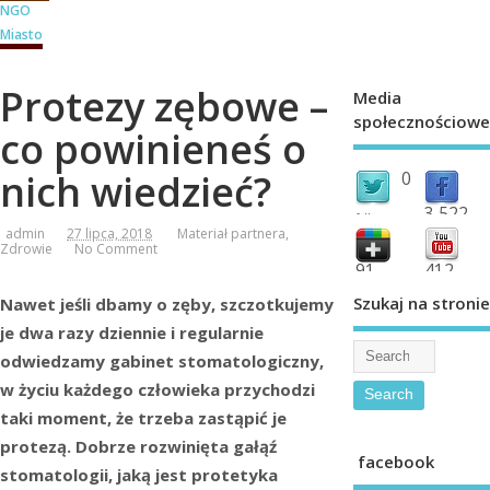
NGO
Miasto
Protezy zębowe –
Media
społecznościowe
co powinieneś o
nich wiedzieć?
0
3,522
followers
admin
27 lipca, 2018
Materiał partnera
,
fans
Zdrowie
No Comment
91
412
shared
subscribe
Szukaj na stronie
Nawet jeśli dbamy o zęby, szczotkujemy
je dwa razy dziennie i regularnie
odwiedzamy gabinet stomatologiczny,
w życiu każdego człowieka przychodzi
taki moment, że trzeba zastąpić je
protezą. Dobrze rozwinięta gałąź
facebook
stomatologii, jaką jest protetyka