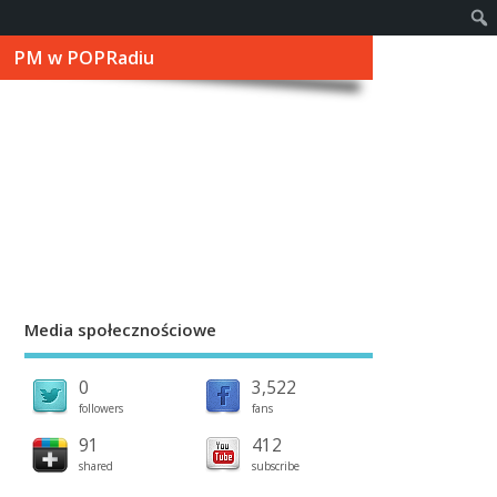
PM w POPRadiu
Media społecznościowe
0
3,522
followers
fans
91
412
shared
subscribe