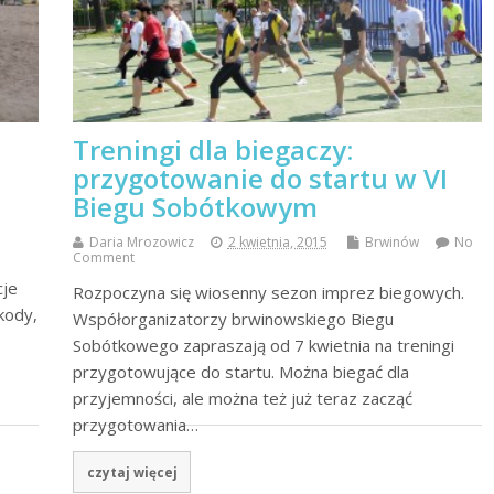
Treningi dla biegaczy:
przygotowanie do startu w VI
Biegu Sobótkowym
Daria Mrozowicz
2 kwietnia, 2015
Brwinów
No
Comment
cje
Rozpoczyna się wiosenny sezon imprez biegowych.
kody,
Współorganizatorzy brwinowskiego Biegu
Sobótkowego zapraszają od 7 kwietnia na treningi
przygotowujące do startu. Można biegać dla
przyjemności, ale można też już teraz zacząć
przygotowania…
czytaj więcej