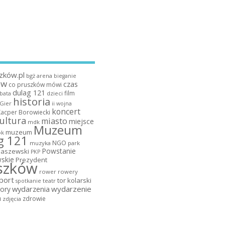
zków.pl
bgż arena
bieganie
ów
czas
co pruszków mówi
dulag 121
film
dzieci
bata
historia
 Gier
ii wojna
koncert
Kacper Borowiecki
ultura
miasto
miejsce
mdk
Muzeum
muzeum
k
g 121
NGO
muzyka
park
Powstanie
maszewski
PKP
skie
Prezydent
szków
rower
rowery
port
tor kolarski
teatr
spotkanie
wydarzenia
wydarzenie
ory
a
zdrowie
zdjęcia