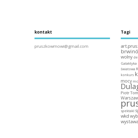
kontakt
Tagi
art.prus
pruszkowmowi@gmail.com
brwin
wolny
de
Galaktyka
światowa
k
konkurs
mocy
mo
Dula
Piotr To
Warszaw
pru
s
spektakl
wkd
wyb
wystaw