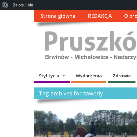
O
Zaloguj się
WordPressie
Strona główna
REDAKCJA
O pro
Styl życia
Wydarzenia
Zdrowie
Tag archives for zawody