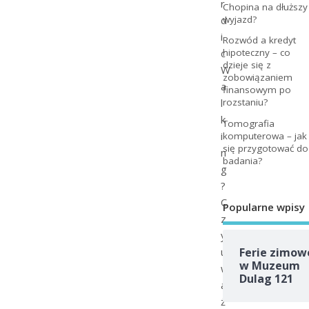
r
Chopina na dłuższy
d
wyjazd?
i
Rozwód a kredyt
c
hipoteczny – co
dzieje się z
W
zobowiązaniem
a
finansowym po
l
rozstaniu?
k
Tomografia
i
komputerowa – jak
się przygotować do
n
badania?
g
?
C
Popularne wpisy
z
y
u
Ferie zimow
w Muzeum
w
Dulag 121
a
ż