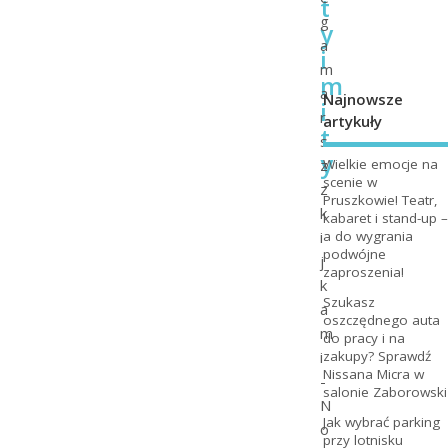
t
g
y
a
i
m
m
a
Najnowsze
i
r
artykuły
t
s
y
z
Wielkie emocje na
scenie w
z
Pruszkowie! Teatr,
k
kabaret i stand-up –
i
a do wygrania
podwójne
j
zaproszenia!
k
Szukasz
a
oszczędnego auta
m
do pracy i na
i
zakupy? Sprawdź
Nissana Micra w
-
salonie Zaborowski
N
Jak wybrać parking
o
przy lotnisku