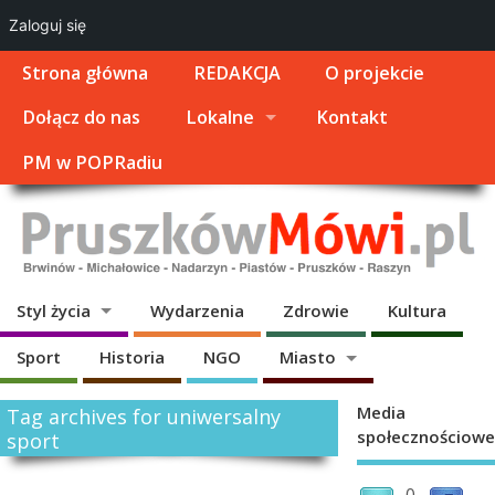
Zaloguj się
Strona główna
REDAKCJA
O projekcie
Dołącz do nas
Lokalne
Kontakt
PM w POPRadiu
Styl życia
Wydarzenia
Zdrowie
Kultura
Sport
Historia
NGO
Miasto
Media
Tag archives for uniwersalny
społecznościowe
sport
0