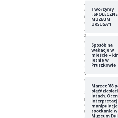
a
Tworzymy
c
„SPOŁECZNE
i
MUZEUM
e
URSUSA”!
,
ż
e
Sposób na
j
wakacje w
e
mieście – ki
letnie w
s
Pruszkowie
t
t
o
Marzec ’68 p
pięćdziesięc
s
latach. Ocen
p
interpretacj
o
manipulacje
spotkanie w
r
Muzeum Dul
t