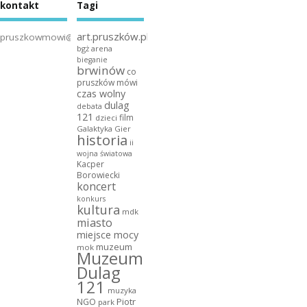
kontakt
Tagi
art.pruszków.pl
pruszkowmowi@gmail.com
bgż arena
bieganie
brwinów
co
pruszków mówi
czas wolny
dulag
debata
121
film
dzieci
Galaktyka Gier
historia
ii
wojna światowa
Kacper
Borowiecki
koncert
konkurs
kultura
mdk
miasto
miejsce mocy
muzeum
mok
Muzeum
Dulag
121
muzyka
NGO
Piotr
park