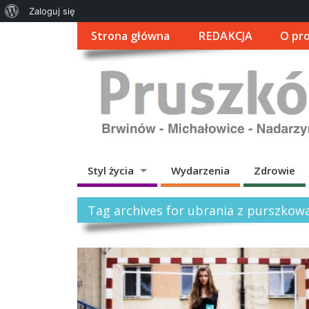
O
Zaloguj się
WordPressie
Strona główna
REDAKCJA
O pro
Styl życia
Wydarzenia
Zdrowie
Tag archives for ubrania z purszkow