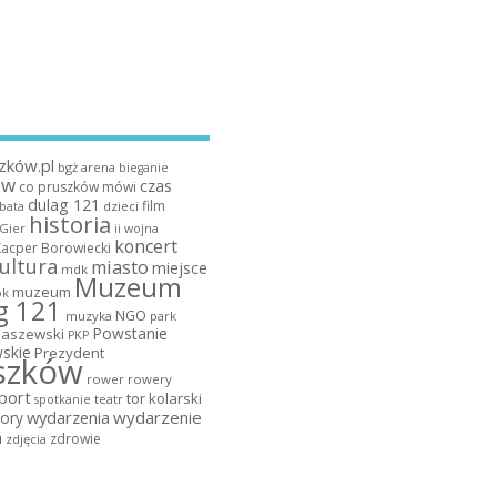
zków.pl
bgż arena
bieganie
ów
czas
co pruszków mówi
dulag 121
film
dzieci
bata
historia
 Gier
ii wojna
koncert
Kacper Borowiecki
ultura
miasto
miejsce
mdk
Muzeum
muzeum
k
g 121
NGO
muzyka
park
Powstanie
maszewski
PKP
skie
Prezydent
szków
rower
rowery
port
tor kolarski
teatr
spotkanie
wydarzenia
wydarzenie
ory
a
zdrowie
zdjęcia