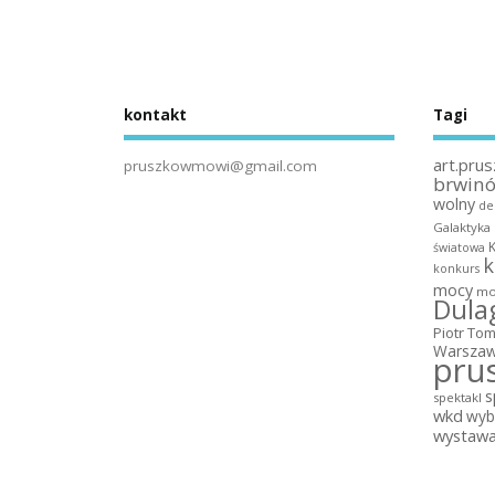
kontakt
Tagi
art.prus
pruszkowmowi@gmail.com
brwin
wolny
de
Galaktyka
światowa
k
konkurs
mocy
mo
Dula
Piotr To
Warszaw
pru
s
spektakl
wkd
wyb
wystaw