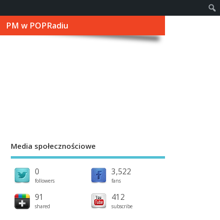
PM w POPRadiu
Media społecznościowe
0
3,522
followers
fans
91
412
shared
subscribe