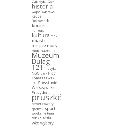
Galaktyka Gier
historia
ii
wojna światowa
Kacper
Borowiecki
koncert
konkurs
kultura
mdk
miasto
miejsce mocy
muzeum
mok
Muzeum
Dulag
121
muzyka
NGO
Piotr
park
Tomaszewski
Powstanie
PKP
Warszawskie
Prezydent
pruszków
rower
rowery
sport
spektakl
teatr
spotkanie
tor kolarski
wkd
wybory