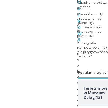
u
k
Chopina na dłuższy
s
wyjazd?
a
z
ń
Rozwód a kredyt
k
hipoteczny – co
c
dzieje się z
o
a
zobowiązaniem
c
w
finansowym po
rozstaniu?
h
a
P
Tomografia
komputerowa – jak
r
się przygotować do
u
badania?
s
z
k
Popularne wpisy
o
w
Ferie zimow
a
w Muzeum
,
Dulag 121
o
t