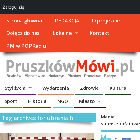
Zaloguj się
Strona główna
REDAKCJA
O projekcie
Dołącz do nas
Lokalne
Kontakt
PM w POPRadiu
Styl życia
Wydarzenia
Zdrowie
Kultura
Sport
Historia
NGO
Miasto
Media
Tag archives for ubrania hi
społecznościowe
M
0