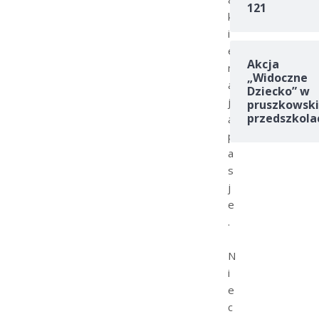
121
k
i
e
Akcja
m
„Widoczne
a
Dziecko” w
j
pruszkowski
przedszkola
ą
p
a
s
j
e
.
N
i
e
c