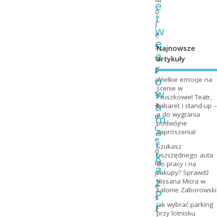
e
ó
t
j
w
e
e
s
Najnowsze
a
t
artykuły
r
p
o
Wielkie emocje na
i
scenie w
w
s
Pruszkowie! Teatr,
a
a
kabaret i stand-up –
a do wygrania
m
n
podwójne
i
a
zaproszenia!
e
r
Szukasz
o
k
oszczędnego auta
m
do pracy i na
a
zakupy? Sprawdź
i
z
Nissana Micra w
e
salonie Zaborowski
P
s
r
Jak wybrać parking
z
przy lotnisku