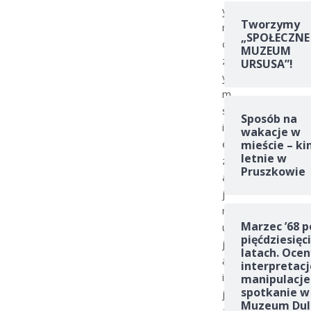
y
Tworzymy
m
„SPOŁECZNE
c
MUZEUM
z
URSUSA”!
y
m
s
Sposób na
i
wakacje w
ę
mieście – ki
letnie w
z
Pruszkowie
a
j
m
Marzec ’68 p
u
pięćdziesięc
j
latach. Ocen
ą
interpretacj
i
manipulacje
spotkanie w
j
Muzeum Dul
a