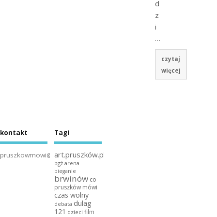
d
z
i
…
czytaj
więcej
kontakt
Tagi
art.pruszków.pl
pruszkowmowi@gmail.com
bgż arena
bieganie
brwinów
co
pruszków mówi
czas wolny
dulag
debata
121
film
dzieci