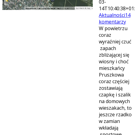
03-
14T10:40:38+01
Aktualności
14
komentarzy
W powietrzu
coraz
wyraźniej czuć
zapach
zbliżającej się
wiosny i choć
mieszkańcy
Pruszkowa
coraz częściej
zostawiają
czapkę i szalik
na domowych
wieszakach, to
jeszcze rzadko
w zamian
wkładają
sportowe