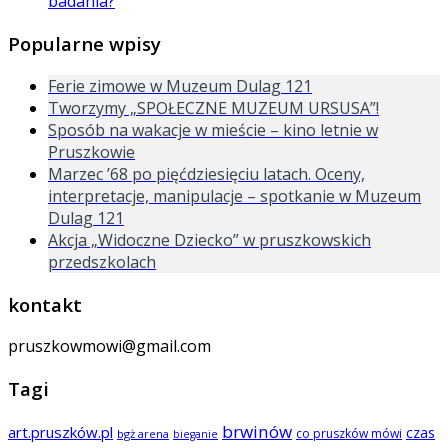
badania?
Popularne wpisy
Ferie zimowe w Muzeum Dulag 121
Tworzymy „SPOŁECZNE MUZEUM URSUSA”!
Sposób na wakacje w mieście – kino letnie w
Pruszkowie
Marzec ’68 po pięćdziesięciu latach. Oceny,
interpretacje, manipulacje – spotkanie w Muzeum
Dulag 121
Akcja „Widoczne Dziecko” w pruszkowskich
przedszkolach
kontakt
pruszkowmowi@gmail.com
Tagi
brwinów
art.pruszków.pl
czas
co pruszków mówi
bgż arena
bieganie