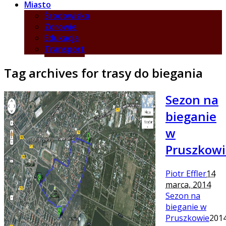
Miasto
Środowisko
Zdrowie
Edukacja
Transport
Tag archives for trasy do biegania
Sezon na
bieganie
w
Pruszkowi
Piotr Effler
14
marca, 2014
Sezon na
bieganie w
Pruszkowie
201