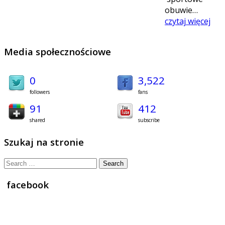
obuwie…
czytaj więcej
Media społecznościowe
0
3,522
followers
fans
91
412
shared
subscribe
Szukaj na stronie
Search
for:
facebook