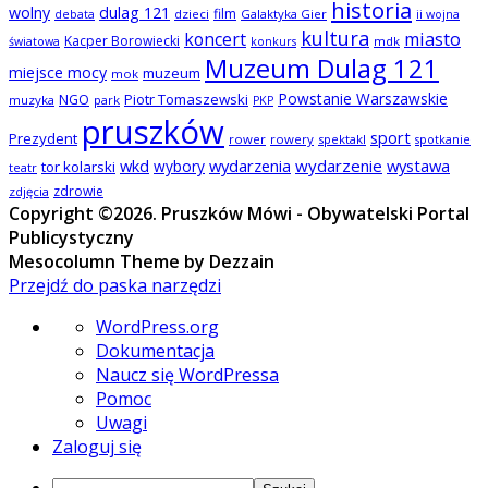
historia
wolny
dulag 121
film
dzieci
Galaktyka Gier
debata
ii wojna
kultura
koncert
miasto
Kacper Borowiecki
mdk
światowa
konkurs
Muzeum Dulag 121
miejsce mocy
muzeum
mok
Powstanie Warszawskie
NGO
Piotr Tomaszewski
muzyka
park
PKP
pruszków
sport
Prezydent
rower
rowery
spektakl
spotkanie
wkd
wydarzenia
wydarzenie
wystawa
wybory
tor kolarski
teatr
zdrowie
zdjęcia
Copyright ©2026. Pruszków Mówi - Obywatelski Portal
Publicystyczny
Mesocolumn Theme by Dezzain
Przejdź do paska narzędzi
O
WordPress.org
WordPressie
Dokumentacja
Naucz się WordPressa
Pomoc
Uwagi
Zaloguj się
Szukaj