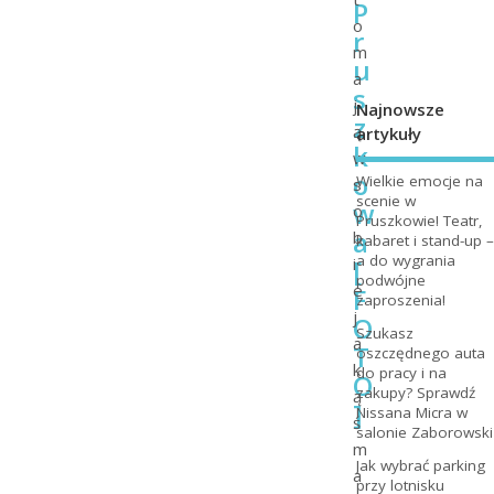
P
o
r
m
u
a
s
j
Najnowsze
z
ą
artykuły
k
w
o
Wielkie emocje na
s
scenie w
w
o
Pruszkowie! Teatr,
a
b
kabaret i stand-up –
a do wygrania
[
i
podwójne
e
F
zaproszenia!
j
O
Szukasz
a
T
oszczędnego auta
k
do pracy i na
O
zakupy? Sprawdź
ą
]
Nissana Micra w
ś
salonie Zaborowski
m
Jak wybrać parking
a
przy lotnisku