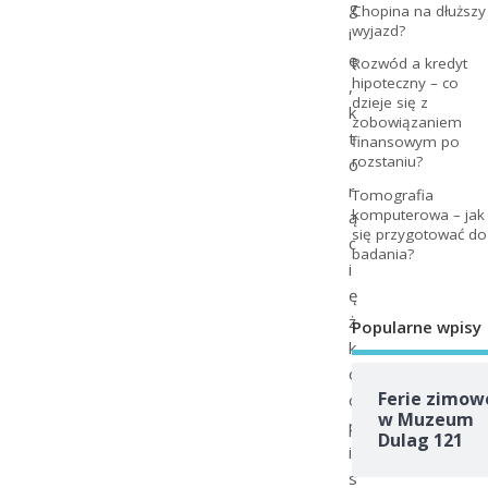
g
Chopina na dłuższy
wyjazd?
i
ę
Rozwód a kredyt
hipoteczny – co
,
dzieje się z
k
zobowiązaniem
t
finansowym po
rozstaniu?
ó
r
Tomografia
komputerowa – jak
ą
się przygotować do
c
badania?
i
ę
ż
Popularne wpisy
k
o
Ferie zimow
o
w Muzeum
p
Dulag 121
i
s