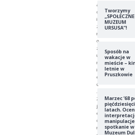
a
Tworzymy
ć
„SPOŁECZNE
i
MUZEUM
z
URSUSA”!
r
o
z
Sposób na
u
wakacje w
m
mieście – ki
letnie w
i
Pruszkowie
e
ć
.
Marzec ’68 p
Z
pięćdziesięc
j
latach. Ocen
e
interpretacj
d
manipulacje
spotkanie w
n
Muzeum Dul
e