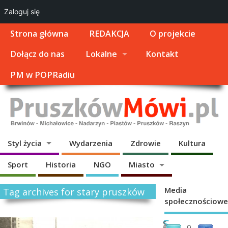
Zaloguj się
Strona główna
REDAKCJA
O projekcie
Dołącz do nas
Lokalne
Kontakt
PM w POPRadiu
Styl życia
Wydarzenia
Zdrowie
Kultura
Sport
Historia
NGO
Miasto
Media
Tag archives for stary pruszków
społecznościowe
S
S
0