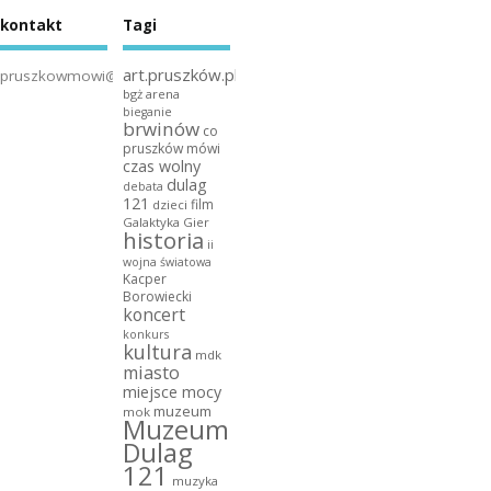
kontakt
Tagi
art.pruszków.pl
pruszkowmowi@gmail.com
bgż arena
bieganie
brwinów
co
pruszków mówi
czas wolny
dulag
debata
121
film
dzieci
Galaktyka Gier
historia
ii
wojna światowa
Kacper
Borowiecki
koncert
konkurs
kultura
mdk
miasto
miejsce mocy
muzeum
mok
Muzeum
Dulag
121
muzyka