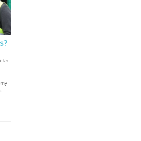
s?
No
iśmy
a