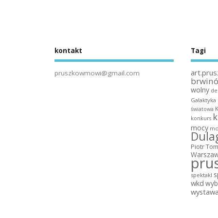
kontakt
Tagi
art.prus
pruszkowmowi@gmail.com
brwin
wolny
de
Galaktyka
światowa
k
konkurs
mocy
mo
Dula
Piotr To
Warszaw
pru
s
spektakl
wkd
wyb
wystaw