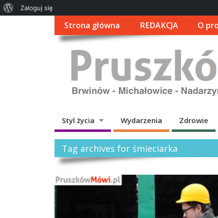
O
Zaloguj się
WordPressie
Strona główna
REDAKCJA
O pro
Styl życia
Wydarzenia
Zdrowie
Tag archives for śmieciarka