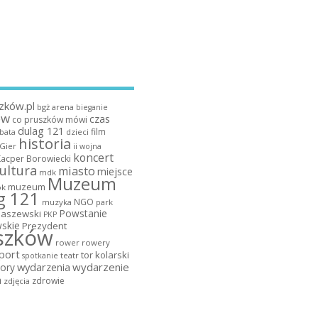
zków.pl
bgż arena
bieganie
ów
czas
co pruszków mówi
dulag 121
film
dzieci
bata
historia
 Gier
ii wojna
koncert
Kacper Borowiecki
ultura
miasto
miejsce
mdk
Muzeum
muzeum
k
g 121
NGO
muzyka
park
Powstanie
maszewski
PKP
skie
Prezydent
szków
rower
rowery
port
tor kolarski
teatr
spotkanie
wydarzenia
wydarzenie
ory
a
zdrowie
zdjęcia