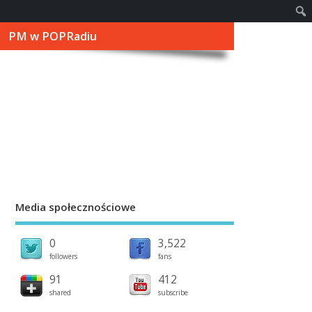
PM w POPRadiu
Media społecznościowe
0
3,522
followers
fans
91
412
shared
subscribe