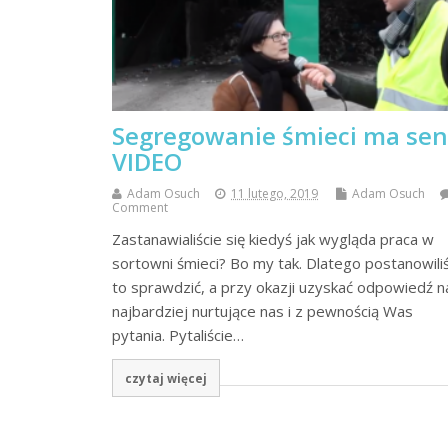
Segregowanie śmieci ma sen
VIDEO
Adam Osuch
11 lutego, 2019
Adam Osuch
Comment
Zastanawialiście się kiedyś jak wygląda praca w
sortowni śmieci? Bo my tak. Dlatego postanowil
to sprawdzić, a przy okazji uzyskać odpowiedź n
najbardziej nurtujące nas i z pewnością Was
pytania. Pytaliście…
czytaj więcej