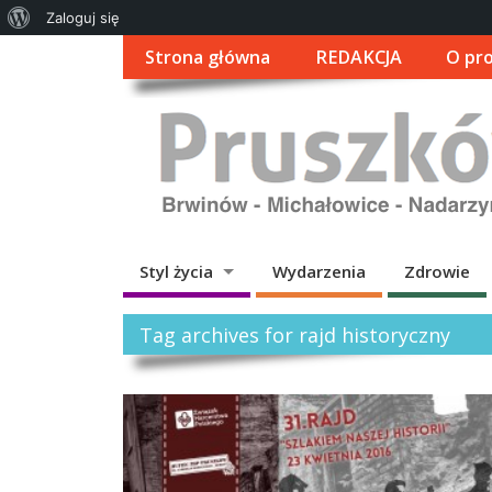
O
Zaloguj się
WordPressie
Strona główna
REDAKCJA
O pro
Styl życia
Wydarzenia
Zdrowie
Tag archives for rajd historyczny