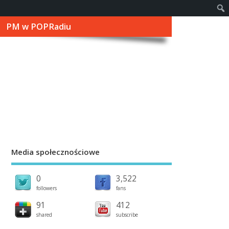
PM w POPRadiu
Media społecznościowe
0
3,522
followers
fans
91
412
shared
subscribe