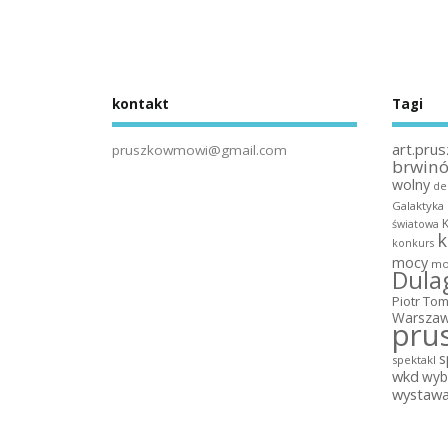
kontakt
Tagi
art.prus
pruszkowmowi@gmail.com
brwin
wolny
de
Galaktyka
światowa
k
konkurs
mocy
mo
Dula
Piotr To
Warszaw
pru
s
spektakl
wkd
wyb
wystaw