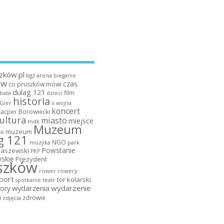
zków.pl
bgż arena
bieganie
ów
czas
co pruszków mówi
dulag 121
film
dzieci
bata
historia
 Gier
ii wojna
koncert
Kacper Borowiecki
ultura
miasto
miejsce
mdk
Muzeum
muzeum
k
g 121
NGO
muzyka
park
Powstanie
maszewski
PKP
skie
Prezydent
szków
rower
rowery
port
tor kolarski
teatr
spotkanie
wydarzenia
wydarzenie
ory
a
zdrowie
zdjęcia