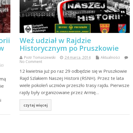
rii
Weź udział w Rajdzie
 w
Historycznym po Pruszkowie
Piotr Tomaszewski
24 marca, 2014
Aktualności
No Comment
ści
12 kwietnia już po raz 29 odbędzie się w Pruszkowie
Rajd Szlakiem Naszej Historii (RSNH). Przez te lata
rmą
wiele pokoleń uczniów przeszło trasy rajdu. Pierwsze
ie
rajdy były organizowane przez Armię…
i
czytaj więcej