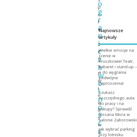
o
p
g
o
r
ł
a
e
Najnowsze
n
c
artykuły
i
z
c
Wielkie emocje na
e
scenie w
z
ń
Pruszkowie! Teatr,
a
s
kabaret i stand-up –
a do wygrania
w
t
podwójne
w
o
zaproszenia!
i
l
Szukasz
e
n
oszczędnego auta
o
do pracy i na
o
zakupy? Sprawdź
b
ś
Nissana Micra w
y
salonie Zaborowski
ć
w
s
Jak wybrać parking
a
przy lotnisku