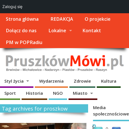
Zaloguj się
Strona główna
REDAKCJA
O projekcie
Dołącz do nas
Lokalne
Kontakt
PM w POPRadiu
Styl życia
Wydarzenia
Zdrowie
Kultura
Sport
Historia
NGO
Miasto
Media
Tag archives for proszkow
społecznościowe
P
C
0