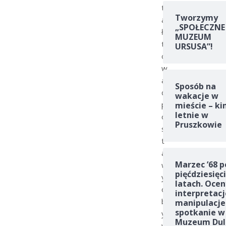
t
Tworzymy
a
„SPOŁECZNE
ł
MUZEUM
t
URSUSA”!
o
w
a
Sposób na
ć
wakacje w
p
mieście – ki
letnie w
o
Pruszkowie
s
t
a
Marzec ’68 p
w
pięćdziesięc
y
latach. Ocen
o
interpretacj
b
manipulacje
spotkanie w
y
Muzeum Dul
w