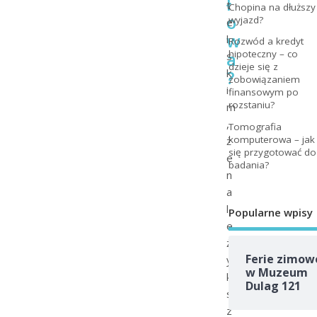
ł
t
Chopina na dłuższy
o
wyjazd?
e
w
l
Rozwód a kredyt
a
hipoteczny – co
s
dzieje się z
?
k
zobowiązaniem
i
finansowym po
rozstaniu?
m
,
Tomografia
komputerowa – jak
ż
się przygotować do
e
badania?
n
a
l
Popularne wpisy
e
ż
Ferie zimow
y
w Muzeum
k
Dulag 121
s
z