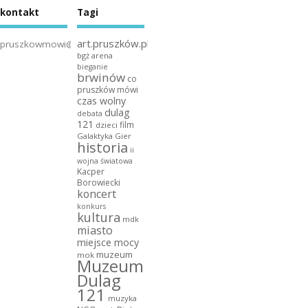
kontakt
Tagi
art.pruszków.pl
pruszkowmowi@gmail.com
bgż arena
bieganie
brwinów
co
pruszków mówi
czas wolny
dulag
debata
121
film
dzieci
Galaktyka Gier
historia
ii
wojna światowa
Kacper
Borowiecki
koncert
konkurs
kultura
mdk
miasto
miejsce mocy
muzeum
mok
Muzeum
Dulag
121
muzyka