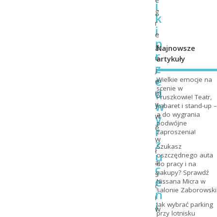
i
g
k
r
i
e
p
g
Najnowsze
r
u
artykuły
z
j
e
Wielkie emocje na
e
scenie w
d
m
Pruszkowie! Teatr,
w
y
kabaret i stand-up –
a do wygrania
y
w
podwójne
e
r
zaproszenia!
w
z
Szukasz
ł
u
oszczędnego auta
a
do pracy i na
c
zakupy? Sprawdź
ś
e
Nissana Micra w
c
salonie Zaborowski
n
i
i
Jak wybrać parking
w
przy lotnisku