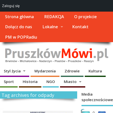
Zaloguj się
Strona główna
REDAKCJA
O projekcie
Dołącz do nas
Lokalne
Kontakt
PM w POPRadiu
Styl życia
Wydarzenia
Zdrowie
Kultura
Sport
Historia
NGO
Miasto
Media
Tag archives for odpady
społecznościowe
C
C
0