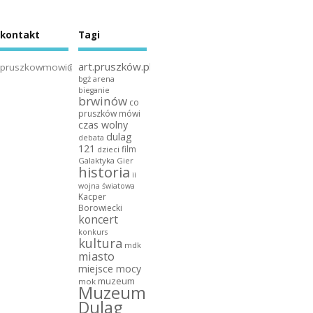
kontakt
Tagi
art.pruszków.pl
pruszkowmowi@gmail.com
bgż arena
bieganie
brwinów
co
pruszków mówi
czas wolny
dulag
debata
121
film
dzieci
Galaktyka Gier
historia
ii
wojna światowa
Kacper
Borowiecki
koncert
konkurs
kultura
mdk
miasto
miejsce mocy
muzeum
mok
Muzeum
Dulag