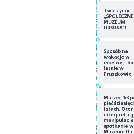
e
o
Tworzymy
m
n
„SPOŁECZNE
y
a
MUZEUM
o
URSUSA”!
p
b
o
o
j
w
Sposób na
u
i
wakacje w
m
ą
mieście – ki
a
letnie w
z
Pruszkowie
m
e
w
k
s
r
Marzec ’68 p
e
z
pięćdziesięc
g
u
latach. Ocen
r
interpretacj
c
e
manipulacje
a
spotkanie w
g
ć
Muzeum Dul
o