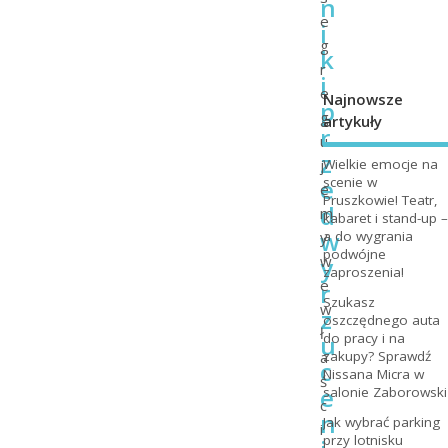
n
e
i
g
k
r
i
e
Najnowsze
p
g
artykuły
r
u
z
j
Wielkie emocje na
e
scenie w
e
Pruszkowie! Teatr,
d
m
kabaret i stand-up –
w
y
a do wygrania
podwójne
y
w
zaproszenia!
e
r
Szukasz
w
z
oszczędnego auta
ł
u
do pracy i na
a
zakupy? Sprawdź
c
Nissana Micra w
ś
e
salonie Zaborowski
c
n
Jak wybrać parking
i
przy lotnisku