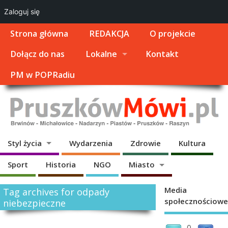
Zaloguj się
Strona główna
REDAKCJA
O projekcie
Dołącz do nas
Lokalne
Kontakt
PM w POPRadiu
Styl życia
Wydarzenia
Zdrowie
Kultura
Sport
Historia
NGO
Miasto
Media
Tag archives for odpady
społecznościowe
niebezpieczne
0