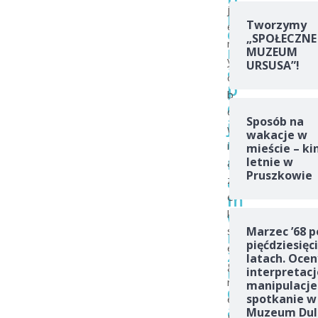
j
p
Tworzymy
e
o
„SPOŁECZNE
m
n
MUZEUM
y
URSUSA”!
a
o
p
b
o
o
Sposób na
j
w
wakacje w
u
i
mieście – ki
m
letnie w
ą
Pruszkowie
a
z
m
e
w
k
s
Marzec ’68 p
r
pięćdziesięc
e
z
latach. Ocen
g
u
interpretacj
r
manipulacje
c
spotkanie w
e
a
Muzeum Dul
g