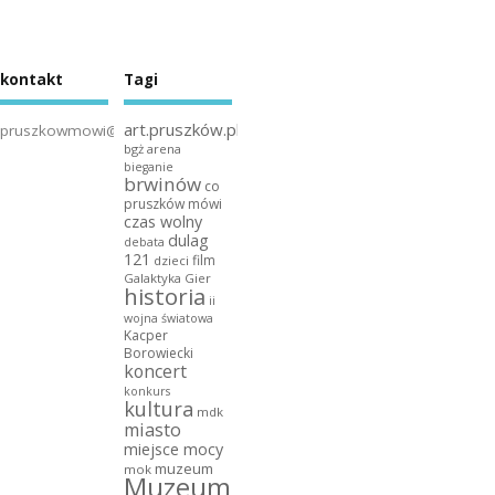
kontakt
Tagi
art.pruszków.pl
pruszkowmowi@gmail.com
bgż arena
bieganie
brwinów
co
pruszków mówi
czas wolny
dulag
debata
121
film
dzieci
Galaktyka Gier
historia
ii
wojna światowa
Kacper
Borowiecki
koncert
konkurs
kultura
mdk
miasto
miejsce mocy
muzeum
mok
Muzeum