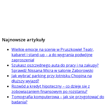
Najnowsze artykuły
Wielkie emocje na scenie w Pruszkowie! Teatr,
kabaret i stand-up – a do wygrania podwójne
zaproszenia!
Szukasz oszczędnego auta do pracy i na zakupy?
Sprawdź Nissana Micra w salonie Zaborowski
Jak wybrać parking przy lotnisku Chopina na
dłuższy wyjazd?
Rozwód a kredyt hipoteczny – co dzieje się z
zobowiązaniem finansowym po rozstaniu?
Tomografia komputerowa – jak się przygotować do
badania?