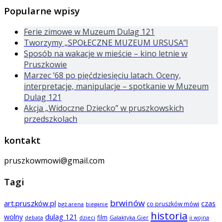
Popularne wpisy
Ferie zimowe w Muzeum Dulag 121
Tworzymy „SPOŁECZNE MUZEUM URSUSA”!
Sposób na wakacje w mieście – kino letnie w
Pruszkowie
Marzec ’68 po pięćdziesięciu latach. Oceny,
interpretacje, manipulacje – spotkanie w Muzeum
Dulag 121
Akcja „Widoczne Dziecko” w pruszkowskich
przedszkolach
kontakt
pruszkowmowi@gmail.com
Tagi
brwinów
art.pruszków.pl
czas
co pruszków mówi
bgż arena
bieganie
historia
wolny
dulag 121
film
dzieci
Galaktyka Gier
debata
ii wojna