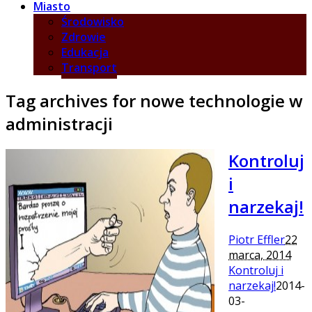
Miasto
Środowisko
Zdrowie
Edukacja
Transport
Tag archives for nowe technologie w
administracji
Kontroluj
i
narzekaj!
Piotr Effler
22
marca, 2014
Kontroluj i
narzekaj!
2014-
03-