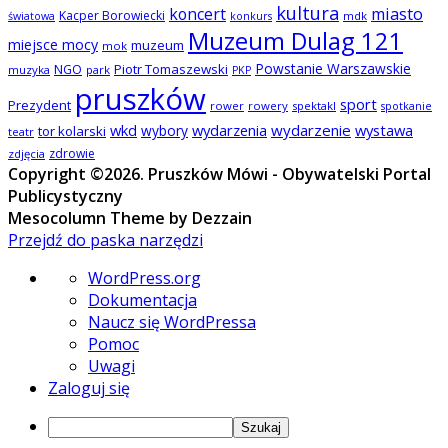
kultura
koncert
miasto
Kacper Borowiecki
mdk
światowa
konkurs
Muzeum Dulag 121
miejsce mocy
muzeum
mok
Powstanie Warszawskie
NGO
Piotr Tomaszewski
muzyka
park
PKP
pruszków
sport
Prezydent
rower
rowery
spektakl
spotkanie
wkd
wydarzenia
wydarzenie
wystawa
wybory
tor kolarski
teatr
zdrowie
zdjęcia
Copyright ©2026. Pruszków Mówi - Obywatelski Portal
Publicystyczny
Mesocolumn Theme by Dezzain
Przejdź do paska narzędzi
O
WordPress.org
WordPressie
Dokumentacja
Naucz się WordPressa
Pomoc
Uwagi
Zaloguj się
Szukaj