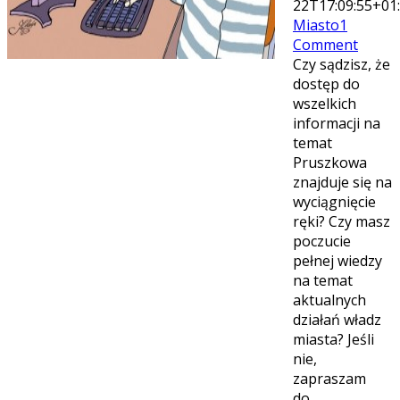
22T17:09:55+01
Miasto
1
Comment
Czy sądzisz, że
dostęp do
wszelkich
informacji na
temat
Pruszkowa
znajduje się na
wyciągnięcie
ręki? Czy masz
poczucie
pełnej wiedzy
na temat
aktualnych
działań władz
miasta? Jeśli
nie,
zapraszam
do…