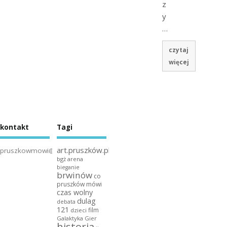
z
y
…
czytaj
więcej
kontakt
Tagi
art.pruszków.pl
pruszkowmowi@gmail.com
bgż arena
bieganie
brwinów
co
pruszków mówi
czas wolny
dulag
debata
121
film
dzieci
Galaktyka Gier
historia