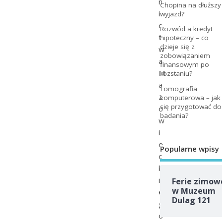
n
Chopina na dłuższy
i
wyjazd?
c
Rozwód a kredyt
t
hipoteczny – co
dzieje się z
w
zobowiązaniem
a
finansowym po
M
rozstaniu?
a
Tomografia
z
komputerowa – jak
się przygotować do
o
badania?
w
i
e
Popularne wpisy
c
k
i
Ferie zimow
w Muzeum
e
Dulag 121
g
o