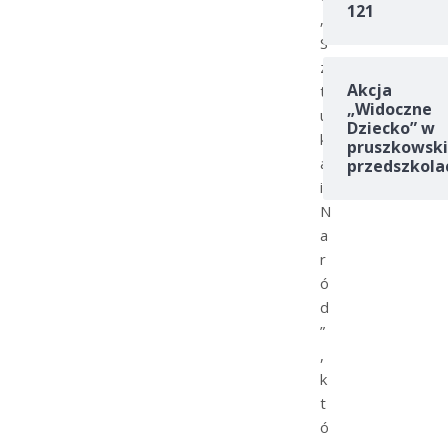
121
„
S
z
Akcja
t
„Widoczne
u
Dziecko” w
k
pruszkowski
a
przedszkola
i
N
a
r
ó
d
”
,
k
t
ó