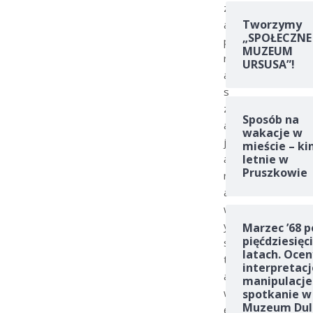
z
Tworzymy
a
„SPOŁECZNE
p
MUZEUM
r
URSUSA”!
a
s
z
Sposób na
a
wakacje w
j
mieście – ki
ą
letnie w
Pruszkowie
n
a
w
y
Marzec ’68 p
pięćdziesięc
s
latach. Ocen
t
interpretacj
a
manipulacje
w
spotkanie w
Muzeum Dul
ę