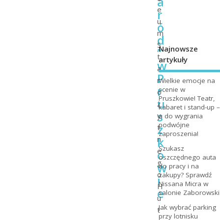
a
e
r
u
ó
m
d
S
Najnowsze
”
t
artykuły
w
a
P
r
Wielkie emocje na
r
scenie w
o
Pruszkowie! Teatr,
u
ż
kabaret i stand-up –
s
y
a do wygrania
podwójne
z
t
zaproszenia!
k
n
Szukasz
e
o
oszczędnego auta
g
w
do pracy i na
o
zakupy? Sprawdź
i
Nissana Micra w
H
e
salonie Zaborowski
u
Jak wybrać parking
t
przy lotnisku