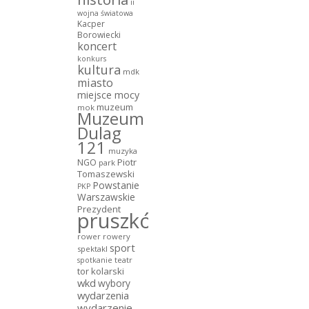
ii
wojna światowa
Kacper
Borowiecki
koncert
konkurs
kultura
mdk
miasto
miejsce mocy
muzeum
mok
Muzeum
Dulag
121
muzyka
NGO
Piotr
park
Tomaszewski
Powstanie
PKP
Warszawskie
Prezydent
pruszków
rower
rowery
sport
spektakl
teatr
spotkanie
tor kolarski
wkd
wybory
wydarzenia
wydarzenie