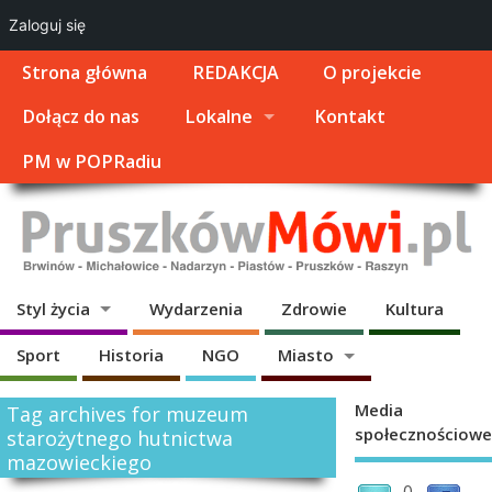
Zaloguj się
Strona główna
REDAKCJA
O projekcie
Dołącz do nas
Lokalne
Kontakt
PM w POPRadiu
Styl życia
Wydarzenia
Zdrowie
Kultura
Sport
Historia
NGO
Miasto
Media
Tag archives for muzeum
społecznościowe
starożytnego hutnictwa
mazowieckiego
0