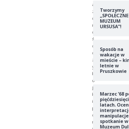
a
Tworzymy
z
„SPOŁECZNE
d
MUZEUM
r
URSUSA”!
o
ś
ć
Sposób na
c
wakacje w
z
mieście – ki
letnie w
y
Pruszkowie
b
ó
j
Marzec ’68 p
k
pięćdziesięc
i
latach. Ocen
p
interpretacj
o
manipulacje
spotkanie w
m
Muzeum Dul
i