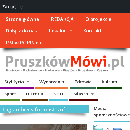
Zaloguj się
Strona główna
REDAKCJA
O projekcie
Dołącz do nas
Lokalne
Kontakt
PM w POPRadiu
Styl życia
Wydarzenia
Zdrowie
Kultura
Sport
Historia
NGO
Miasto
Media
Tag archives for mistrzuf
społecznościowe
K
C
0