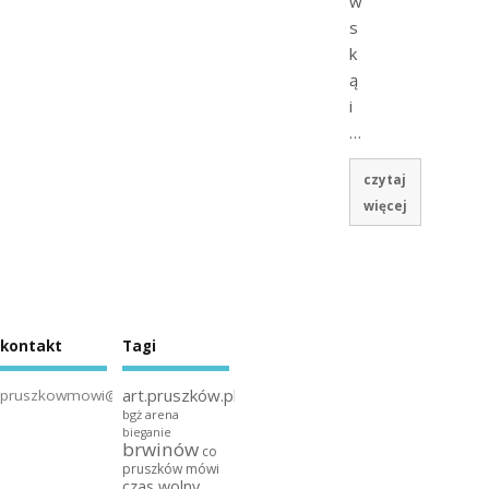
w
s
k
ą
i
…
czytaj
więcej
kontakt
Tagi
art.pruszków.pl
pruszkowmowi@gmail.com
bgż arena
bieganie
brwinów
co
pruszków mówi
czas wolny