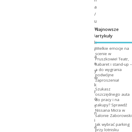
a
/
u
w
Najnowsze
i
artykuły
k
Wielkie emocje na
ł
scenie w
a
Pruszkowie! Teatr,
n
kabaret i stand-up –
a do wygrania
y
podwójne
w
zaproszenia!
k
Szukasz
ł
oszczędnego auta
ó
do pracy i na
zakupy? Sprawdź
t
Nissana Micra w
n
salonie Zaborowski
i
Jak wybrać parking
e
przy lotnisku