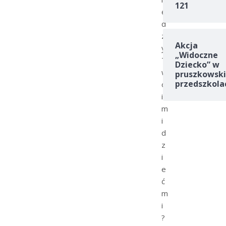
121
ę
d
z
Akcja
y
„Widoczne
T
Dziecko” w
w
pruszkowski
przedszkola
o
i
m
i
d
z
i
e
ć
m
i
?