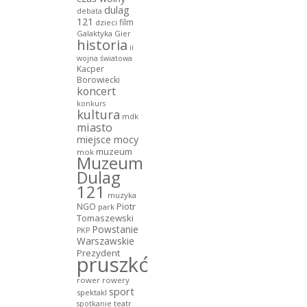
dulag
debata
121
film
dzieci
Galaktyka Gier
historia
ii
wojna światowa
Kacper
Borowiecki
koncert
konkurs
kultura
mdk
miasto
miejsce mocy
muzeum
mok
Muzeum
Dulag
121
muzyka
NGO
Piotr
park
Tomaszewski
Powstanie
PKP
Warszawskie
Prezydent
pruszków
rower
rowery
sport
spektakl
teatr
spotkanie