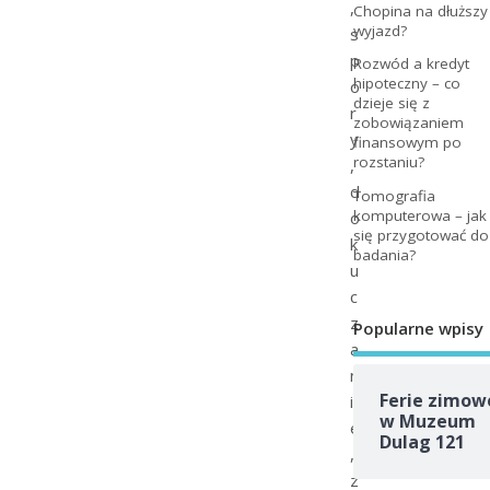
,
Chopina na dłuższy
wyjazd?
s
p
Rozwód a kredyt
hipoteczny – co
o
dzieje się z
r
zobowiązaniem
y
finansowym po
rozstaniu?
,
d
Tomografia
komputerowa – jak
o
się przygotować do
k
badania?
u
c
z
Popularne wpisy
a
n
Ferie zimow
i
w Muzeum
e
Dulag 121
,
z