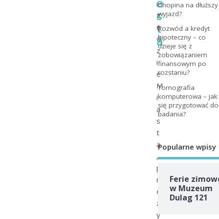
a
r
Chopina na dłuższy
s
wyjazd?
z
t
ę
Rozwód a kredyt
a
hipoteczny – co
d
dzieje się z
z
zobowiązaniem
i
finansowym po
rozstaniu?
e
M
Tomografia
komputerowa – jak
i
się przygotować do
a
badania?
s
t
a
Popularne wpisy
,
p
Ferie zimow
r
w Muzeum
e
Dulag 121
z
y