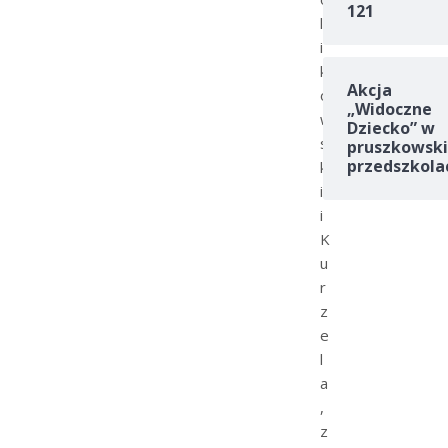
121
l
i
k
Akcja
o
„Widoczne
w
Dziecko” w
s
pruszkowski
przedszkola
k
i
i
K
u
r
z
e
l
a
,
z