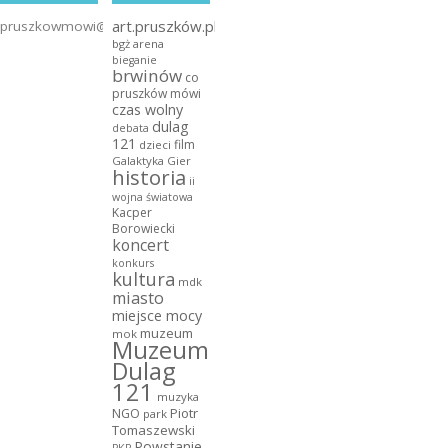
art.pruszków.pl
pruszkowmowi@gmail.com
bgż arena
bieganie
brwinów
co
pruszków mówi
czas wolny
dulag
debata
121
film
dzieci
Galaktyka Gier
historia
ii
wojna światowa
Kacper
Borowiecki
koncert
konkurs
kultura
mdk
miasto
miejsce mocy
muzeum
mok
Muzeum
Dulag
121
muzyka
NGO
Piotr
park
Tomaszewski
Powstanie
PKP