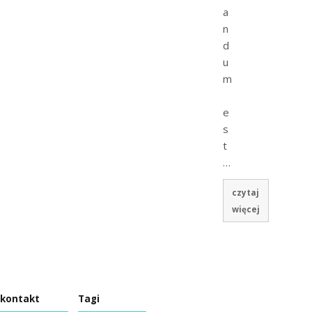
a
n
d
u
m
e
s
t
…
czytaj
więcej
kontakt
Tagi