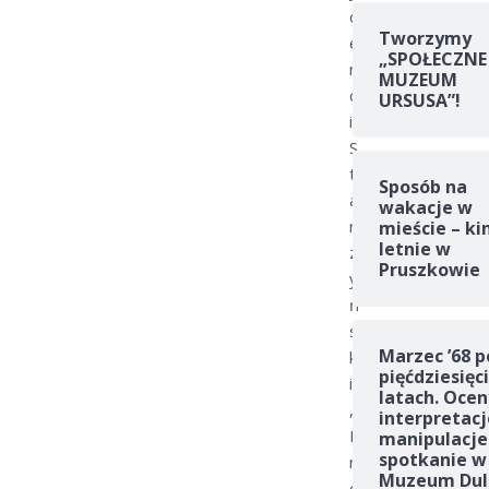
d
Tworzymy
e
„SPOŁECZNE
n
MUZEUM
c
URSUSA”!
i
S
t
Sposób na
a
wakacje w
r
mieście – ki
letnie w
z
Pruszkowie
y
ń
s
Marzec ’68 p
k
pięćdziesięc
i
latach. Ocen
,
interpretacj
K
manipulacje
spotkanie w
r
Muzeum Dul
ó