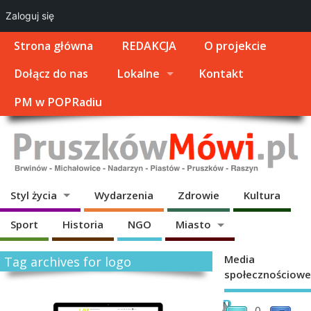
Zaloguj się
Strona główna
REDAKCJA
O projekcie
Dołącz do nas
Lokalne
Kontakt
PM w POPRadiu
Styl życia
Wydarzenia
Zdrowie
Kultura
Sport
Historia
NGO
Miasto
Media
Tag archives for logo
społecznościowe
P
N
0