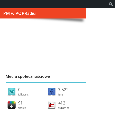
PM w POPRadiu
Media społecznościowe
0
3,522
followers
fans
91
412
shared
subscribe