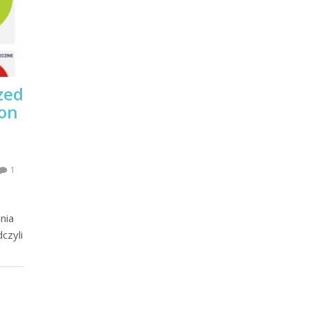
zed
ton
1
nia
dczyli