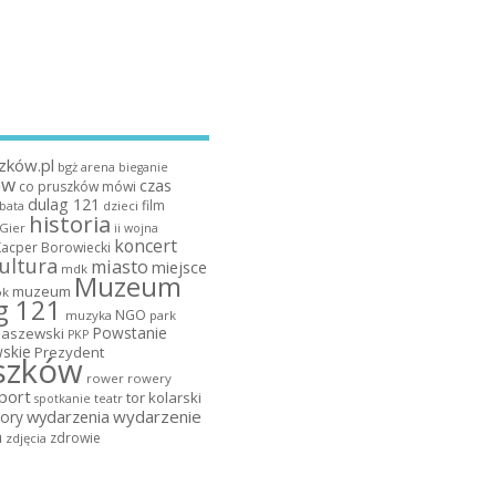
zków.pl
bgż arena
bieganie
ów
czas
co pruszków mówi
dulag 121
film
dzieci
bata
historia
 Gier
ii wojna
koncert
Kacper Borowiecki
ultura
miasto
miejsce
mdk
Muzeum
muzeum
k
g 121
NGO
muzyka
park
Powstanie
maszewski
PKP
skie
Prezydent
szków
rower
rowery
port
tor kolarski
teatr
spotkanie
wydarzenia
wydarzenie
ory
a
zdrowie
zdjęcia