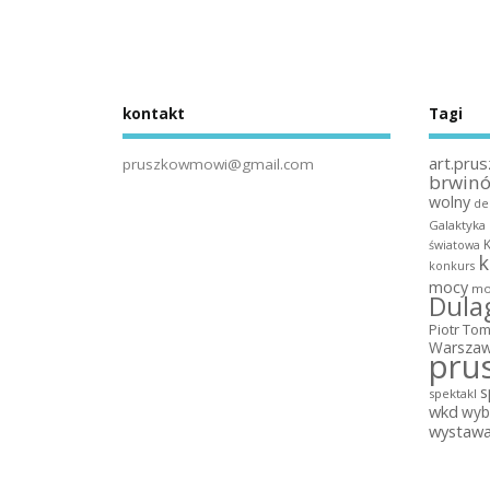
kontakt
Tagi
art.prus
pruszkowmowi@gmail.com
brwin
wolny
de
Galaktyka
światowa
k
konkurs
mocy
mo
Dula
Piotr To
Warszaw
pru
s
spektakl
wkd
wyb
wystaw