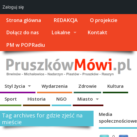
Zaloguj się
Strona główna
REDAKCJA
O projekcie
Dołącz do nas
Lokalne
Kontakt
PM w POPRadiu
Styl życia
Wydarzenia
Zdrowie
Kultura
Sport
Historia
NGO
Miasto
Media
Tag archives for gdzie zjeść na
społecznościowe
mieście
0