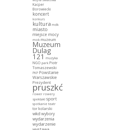
wojna światowa
Kacper
Borowiecki
koncert
konkurs
kultura
mdk
miasto
miejsce mocy
muzeum
mok
Muzeum
Dulag
121
muzyka
NGO
Piotr
park
Tomaszewski
Powstanie
PKP
Warszawskie
Prezydent
pruszków
rower
rowery
sport
spektakl
teatr
spotkanie
tor kolarski
wkd
wybory
wydarzenia
wydarzenie
wystawa