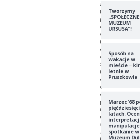
a
1
Tworzymy
k
„SPOŁECZNE
p
MUZEUM
o
URSUSA”!
w
i
e
Sposób na
d
wakacje w
z
mieście – ki
letnie w
i
Pruszkowie
e
ć
o
p
Marzec ’68 p
pięćdziesięc
r
latach. Ocen
u
interpretacj
s
manipulacje
spotkanie w
z
Muzeum Dul
k