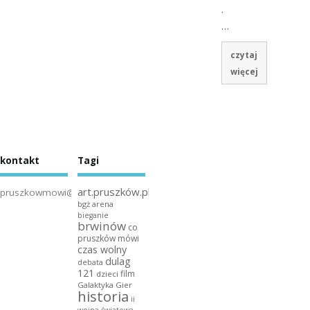
.
…
czytaj
więcej
kontakt
Tagi
art.pruszków.pl
pruszkowmowi@gmail.com
bgż arena
bieganie
brwinów
co
pruszków mówi
czas wolny
dulag
debata
121
film
dzieci
Galaktyka Gier
historia
ii