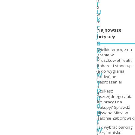
r
o
u
w
k
a
c
(
Najnowsze
j
)
artykuły
a
z
B
Wielkie emocje na
a
scenie w
i
p
Pruszkowie! Teatr,
t
o
kabaret i stand-up –
a do wygrania
w
w
podwójne
i
y
zaproszenia!
a
p
Szukasz
d
o
oszczędnego auta
a
do pracy i na
d
zakupy? Sprawdź
j
B
Nissana Micra w
ą
salonie Zaborowski
r
s
w
Jak wybrać parking
i
przy lotnisku