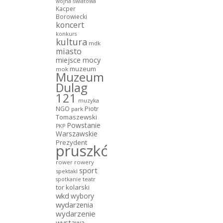
wojna światowa
Kacper
Borowiecki
koncert
konkurs
kultura
mdk
miasto
miejsce mocy
muzeum
mok
Muzeum
Dulag
121
muzyka
NGO
Piotr
park
Tomaszewski
Powstanie
PKP
Warszawskie
Prezydent
pruszków
rower
rowery
sport
spektakl
teatr
spotkanie
tor kolarski
wkd
wybory
wydarzenia
wydarzenie
wystawa