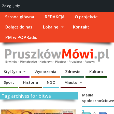
Zaloguj się
Strona główna
REDAKCJA
O projekcie
Dołącz do nas
Lokalne
Kontakt
PM w POPRadiu
Styl życia
Wydarzenia
Zdrowie
Kultura
Sport
Historia
NGO
Miasto
Media
Tag archives for bitwa
społecznościowe
1
0