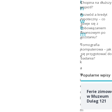
i
ę
Chopina na dłuższy
n
wyjazd?
b
o
a
Rozwód a kredyt
w
hipoteczny – co
r
dzieje się z
e
d
zobowiązaniem
z
m
finansowym po
rozstaniu?
o
c
Tomografia
komputerowa – jak
i
się przygotować do
e
badania?
k
a
w
Popularne wpisy
i
e
Ferie zimow
d
w Muzeum
l
Dulag 121
a
m