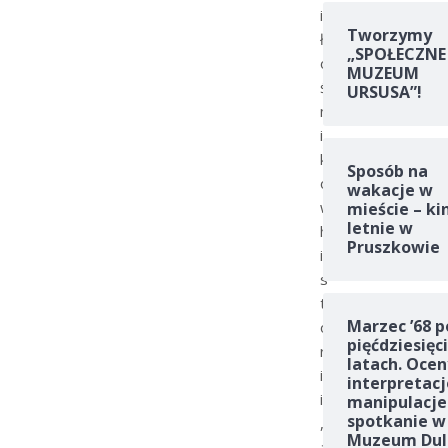
i
Tworzymy
ł
„SPOŁECZNE
o
MUZEUM
ś
URSUSA”!
n
i
k
Sposób na
ó
wakacje w
w
mieście – ki
letnie w
h
Pruszkowie
i
s
t
Marzec ’68 p
o
pięćdziesięc
r
latach. Ocen
i
interpretacj
i
manipulacje
spotkanie w
,
Muzeum Dul
a