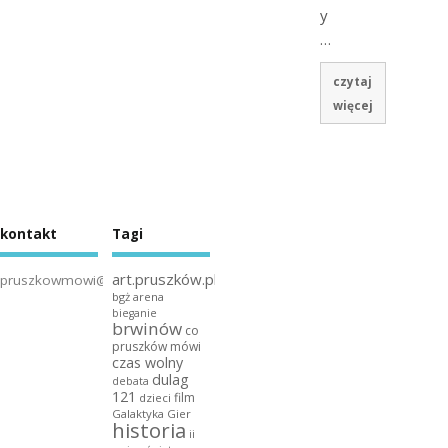
y
…
czytaj
więcej
kontakt
Tagi
art.pruszków.pl
pruszkowmowi@gmail.com
bgż arena
bieganie
brwinów
co
pruszków mówi
czas wolny
dulag
debata
121
film
dzieci
Galaktyka Gier
historia
ii