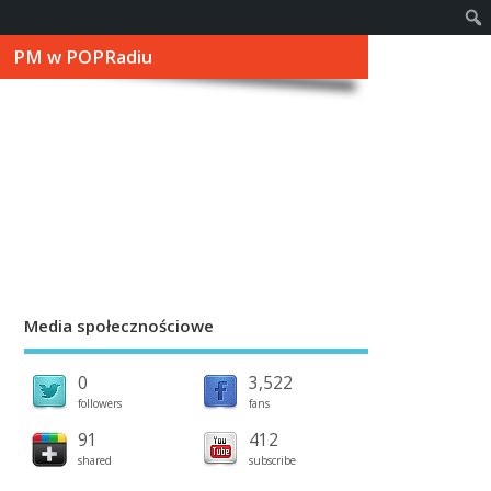
PM w POPRadiu
Media społecznościowe
0
3,522
followers
fans
91
412
shared
subscribe