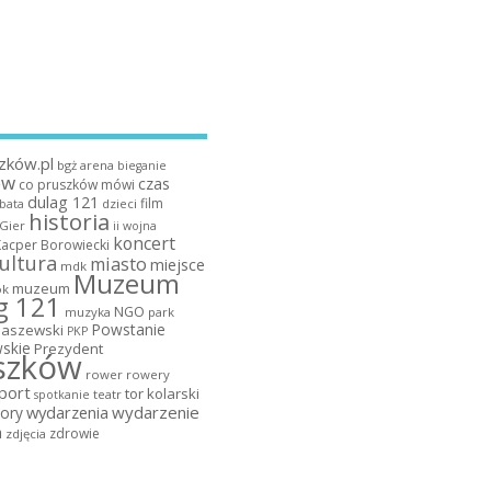
zków.pl
bgż arena
bieganie
ów
czas
co pruszków mówi
dulag 121
film
dzieci
bata
historia
 Gier
ii wojna
koncert
Kacper Borowiecki
ultura
miasto
miejsce
mdk
Muzeum
muzeum
k
g 121
NGO
muzyka
park
Powstanie
maszewski
PKP
skie
Prezydent
szków
rower
rowery
port
tor kolarski
teatr
spotkanie
wydarzenia
wydarzenie
ory
a
zdrowie
zdjęcia