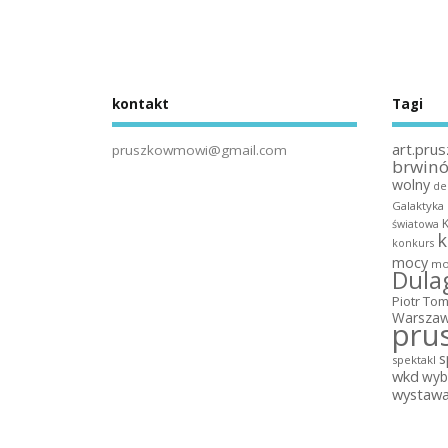
kontakt
Tagi
art.prus
pruszkowmowi@gmail.com
brwin
wolny
de
Galaktyka
światowa
k
konkurs
mocy
mo
Dula
Piotr To
Warszaw
pru
s
spektakl
wkd
wyb
wystaw