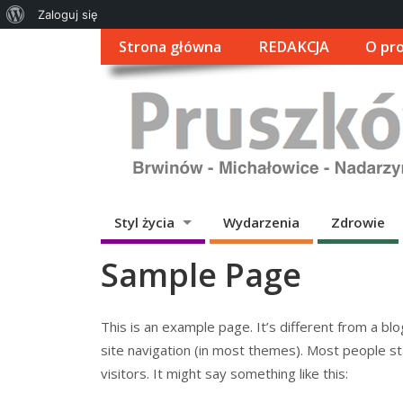
O
Zaloguj się
WordPressie
Strona główna
REDAKCJA
O pro
Styl życia
Wydarzenia
Zdrowie
Sample Page
This is an example page. It’s different from a blo
site navigation (in most themes). Most people st
visitors. It might say something like this: