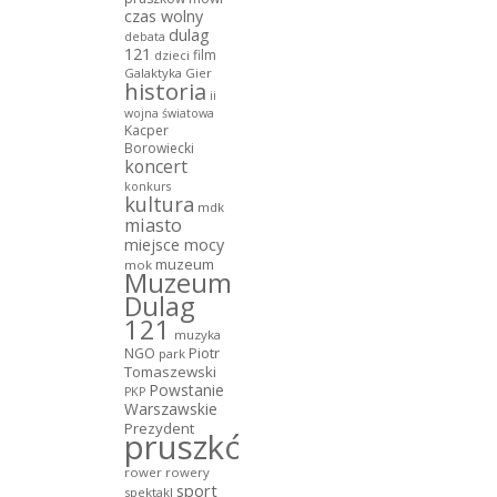
czas wolny
dulag
debata
121
film
dzieci
Galaktyka Gier
historia
ii
wojna światowa
Kacper
Borowiecki
koncert
konkurs
kultura
mdk
miasto
miejsce mocy
muzeum
mok
Muzeum
Dulag
121
muzyka
NGO
Piotr
park
Tomaszewski
Powstanie
PKP
Warszawskie
Prezydent
pruszków
rower
rowery
sport
spektakl