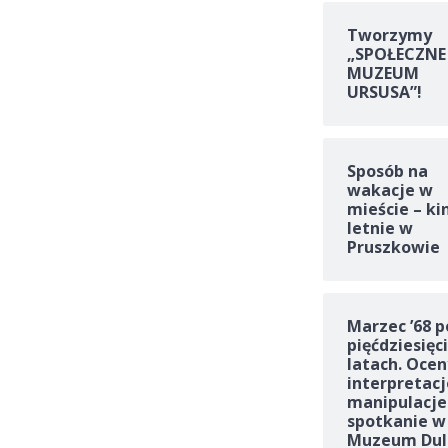
Tworzymy
„SPOŁECZNE
MUZEUM
URSUSA”!
Sposób na
wakacje w
mieście – ki
letnie w
Pruszkowie
Marzec ’68 p
pięćdziesięc
latach. Ocen
interpretacj
manipulacje
spotkanie w
Muzeum Dul