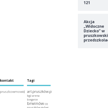
121
Akcja
„Widoczne
Dziecko” w
pruszkowski
przedszkola
kontakt
Tagi
art.pruszków.pl
pruszkowmowi@gmail.com
bgż arena
bieganie
brwinów
co
pruszków mówi