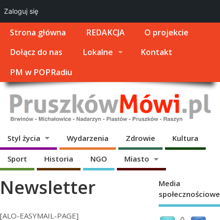
Zaloguj się
Strona główna
REDAKCJA
O projekcie
Dołącz do nas
Lokalne
Kontakt
PM w POPRadiu
Styl życia
Wydarzenia
Zdrowie
Kultura
Sport
Historia
NGO
Miasto
Newsletter
Media
społecznościowe
[ALO-EASYMAIL-PAGE]
0