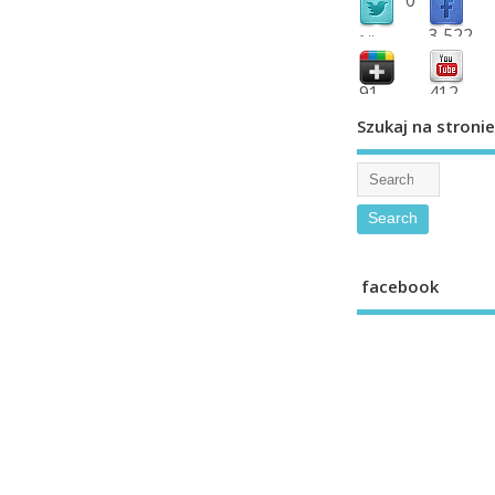
3,522
followers
fans
91
412
shared
subscribe
Szukaj na stronie
facebook