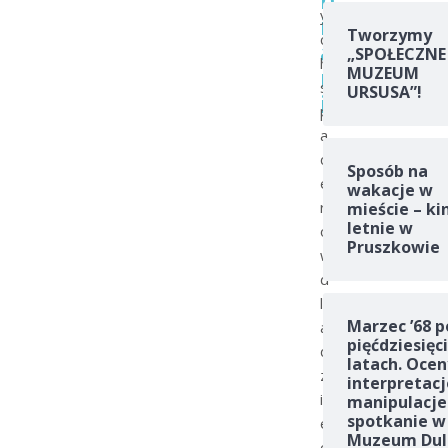
y
i
Tworzymy
c
a
„SPOŁECZNE
h
m
MUZEUM
s
URSUSA”!
i
p
a
c
Sposób na
e
wakacje w
r
mieście – ki
letnie w
ó
Pruszkowie
w
d
l
Marzec ’68 p
a
pięćdziesięc
d
latach. Ocen
z
interpretacj
i
manipulacje
spotkanie w
e
Muzeum Dul
c