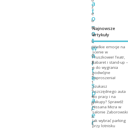
a
z
t
e
o
u
–
m
Najnowsze
o
D
artykuły
t
u
w
Wielkie emocje na
l
scenie w
a
a
Pruszkowie! Teatr,
r
g
kabaret i stand-up –
a do wygrania
t
1
podwójne
2
e
zaproszenia!
1
s
Szukasz
z
p
oszczędnego auta
a
do pracy i na
a
zakupy? Sprawdź
p
c
Nissana Micra w
r
salonie Zaborowski
e
a
r
Jak wybrać parking
s
przy lotnisku