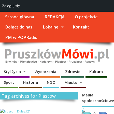
Zaloguj się
Strona główna
REDAKCJA
O projekcie
Dołącz do nas
Lokalne
Kontakt
PM w POPRadiu
Styl życia
Wydarzenia
Zdrowie
Kultura
Sport
Historia
NGO
Miasto
Media
Tag archives for Piastów
społecznościowe
Ś
W
0