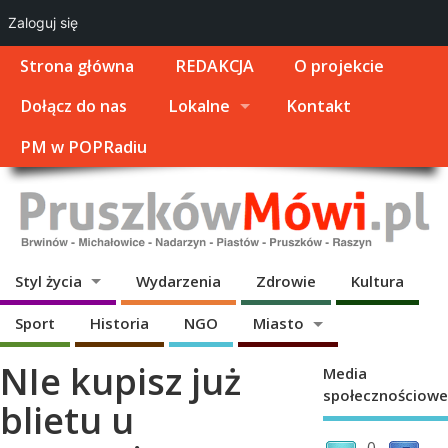
Zaloguj się
Strona główna
REDAKCJA
O projekcie
Dołącz do nas
Lokalne
Kontakt
PM w POPRadiu
Styl życia
Wydarzenia
Zdrowie
Kultura
Sport
Historia
NGO
Miasto
NIe kupisz już
Media
społecznościowe
blietu u
0