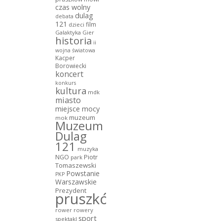
czas wolny
dulag
debata
121
film
dzieci
Galaktyka Gier
historia
ii
wojna światowa
Kacper
Borowiecki
koncert
konkurs
kultura
mdk
miasto
miejsce mocy
muzeum
mok
Muzeum
Dulag
121
muzyka
NGO
Piotr
park
Tomaszewski
Powstanie
PKP
Warszawskie
Prezydent
pruszków
rower
rowery
sport
spektakl