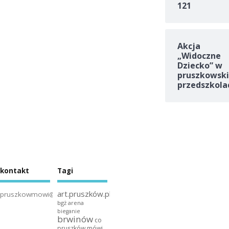
121
Akcja
„Widoczne
Dziecko” w
pruszkowski
przedszkola
kontakt
Tagi
art.pruszków.pl
pruszkowmowi@gmail.com
bgż arena
bieganie
brwinów
co
pruszków mówi