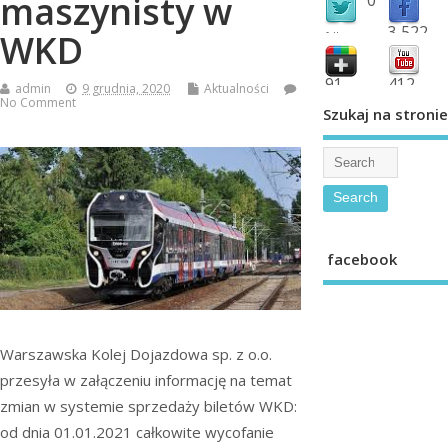
maszynisty w
3,522
WKD
followers
fans
91
412
admin
9 grudnia, 2020
Aktualności
No Comment
shared
subscribe
Szukaj na stronie
facebook
Warszawska Kolej Dojazdowa sp. z o.o.
przesyła w załączeniu informację na temat
zmian w systemie sprzedaży biletów WKD:
od dnia 01.01.2021 całkowite wycofanie