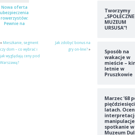
Nowa oferta
Tworzymy
ubezpieczenia
„SPOŁECZNE
rowerzystów:
MUZEUM
Pewnie na
URSUSA”!
Rower
«
Mieszkanie, segment
Jak zdobyć bonus na
czy dom – co wybrać i
gry on-line?
»
Sposób na
jak wyglądają ceny pod
wakacje w
mieście – ki
Warszawą?
letnie w
Pruszkowie
Marzec ’68 p
pięćdziesięc
latach. Ocen
interpretacj
manipulacje
spotkanie w
Muzeum Dul