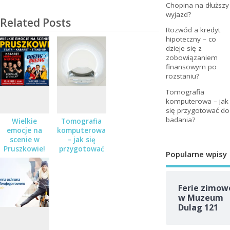
Chopina na dłuższy
wyjazd?
Related Posts
Rozwód a kredyt
hipoteczny – co
dzieje się z
zobowiązaniem
finansowym po
rozstaniu?
Tomografia
komputerowa – jak
się przygotować do
badania?
Wielkie
Tomografia
emocje na
komputerowa
scenie w
– jak się
Pruszkowie!
przygotować
Popularne wpisy
Teatr,
do badania?
kabaret i
stand-up – a
do wygrania
Ferie zimow
podwójne
w Muzeum
zaproszenia!
Dulag 121