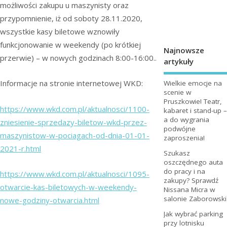
możliwości zakupu u maszynisty oraz
przypomnienie, iż od soboty 28.11.2020,
wszystkie kasy biletowe wznowiły
funkcjonowanie w weekendy (po krótkiej
Najnowsze
przerwie) – w nowych godzinach 8:00-16:00..
artykuły
Informacje na stronie internetowej WKD:
Wielkie emocje na
scenie w
Pruszkowie! Teatr,
https://www.wkd.com.pl/aktualnosci/1100-
kabaret i stand-up –
a do wygrania
zniesienie-sprzedazy-biletow-wkd-przez-
podwójne
maszynistow-w-pociagach-od-dnia-01-01-
zaproszenia!
2021-r.html
Szukasz
oszczędnego auta
do pracy i na
https://www.wkd.com.pl/aktualnosci/1095-
zakupy? Sprawdź
otwarcie-kas-biletowych-w-weekendy-
Nissana Micra w
salonie Zaborowski
nowe-godziny-otwarcia.html
Jak wybrać parking
przy lotnisku