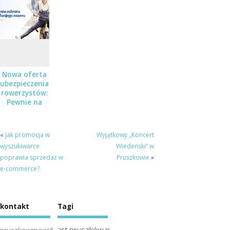
stand-up – a
do wygrania
podwójne
zaproszenia!
Nowa oferta
ubezpieczenia
rowerzystów:
Pewnie na
Rower
«
Jak promocja w
Wyjątkowy „Koncert
wyszukiwarce
Wiedeński” w
poprawia sprzedaż w
Pruszkowie
»
e-commerce?
kontakt
Tagi
art.pruszków.pl
pruszkowmowi@gmail.com