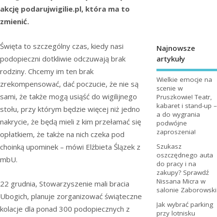
akcję podarujwigilie.pl, która ma to
zmienić.
Święta to szczególny czas, kiedy nasi
Najnowsze
artykuły
podopieczni dotkliwie odczuwają brak
rodziny. Chcemy im ten brak
Wielkie emocje na
zrekompensować, dać poczucie, że nie są
scenie w
sami, że także mogą usiąść do wigilijnego
Pruszkowie! Teatr,
kabaret i stand-up –
stołu, przy którym będzie więcej niż jedno
a do wygrania
nakrycie, że będą mieli z kim przełamać się
podwójne
zaproszenia!
opłatkiem, że także na nich czeka pod
choinką upominek – mówi Elżbieta Ślązek z
Szukasz
oszczędnego auta
mbU.
do pracy i na
zakupy? Sprawdź
Nissana Micra w
22 grudnia, Stowarzyszenie mali bracia
salonie Zaborowski
Ubogich, planuje zorganizować świąteczne
Jak wybrać parking
kolacje dla ponad 300 podopiecznych z
przy lotnisku