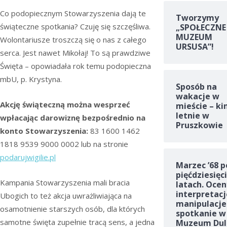
Co podopiecznym Stowarzyszenia dają te
Tworzymy
świąteczne spotkania? Czuję się szczęśliwa.
„SPOŁECZNE
MUZEUM
Wolontariusze troszczą się o nas z całego
URSUSA”!
serca. Jest nawet Mikołaj! To są prawdziwe
Święta – opowiadała rok temu podopieczna
mbU, p. Krystyna.
Sposób na
wakacje w
Akcję świąteczną można wesprzeć
mieście – ki
letnie w
wpłacając darowiznę bezpośrednio na
Pruszkowie
konto Stowarzyszenia:
83 1600 1462
1818 9539 9000 0002 lub na stronie
podarujwigilie.pl
Marzec ’68 p
pięćdziesięc
Kampania Stowarzyszenia mali bracia
latach. Ocen
interpretacj
Ubogich to też akcja uwrażliwiająca na
manipulacje
osamotnienie starszych osób, dla których
spotkanie w
samotne święta zupełnie tracą sens, a jedna
Muzeum Dul