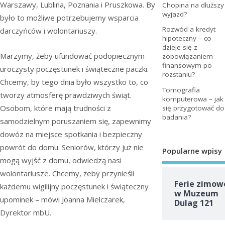
Warszawy, Lublina, Poznania i Pruszkowa. By
Chopina na dłuższy
wyjazd?
było to możliwe potrzebujemy wsparcia
Rozwód a kredyt
darczyńców i wolontariuszy.
hipoteczny – co
dzieje się z
Marzymy, żeby ufundować podopiecznym
zobowiązaniem
finansowym po
uroczysty poczęstunek i świąteczne paczki.
rozstaniu?
Chcemy, by tego dnia było wszystko to, co
Tomografia
tworzy atmosferę prawdziwych świąt.
komputerowa – jak
Osobom, które mają trudności z
się przygotować do
badania?
samodzielnym poruszaniem się, zapewnimy
dowóz na miejsce spotkania i bezpieczny
powrót do domu. Seniorów, którzy już nie
Popularne wpisy
mogą wyjść z domu, odwiedzą nasi
wolontariusze. Chcemy, żeby przynieśli
Ferie zimow
każdemu wigilijny poczęstunek i świąteczny
w Muzeum
upominek – mówi Joanna Mielczarek,
Dulag 121
Dyrektor mbU.