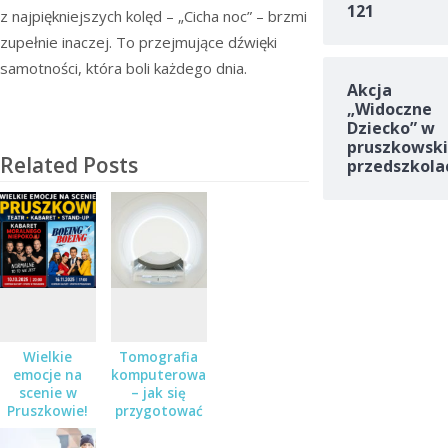
121
z najpiękniejszych kolęd – „Cicha noc” – brzmi
zupełnie inaczej. To przejmujące dźwięki
samotności, która boli każdego dnia.
Akcja
„Widoczne
Dziecko” w
pruszkowski
Related Posts
przedszkola
Wielkie
Tomografia
emocje na
komputerowa
scenie w
– jak się
Pruszkowie!
przygotować
Teatr,
do badania?
kabaret i