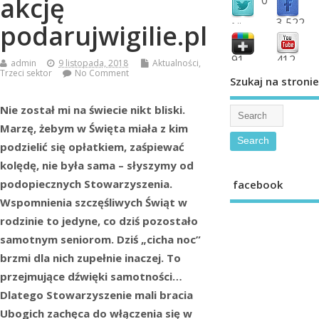
akcję
3,522
podarujwigilie.pl
followers
fans
91
412
admin
9 listopada, 2018
Aktualności
,
Trzeci sektor
No Comment
shared
subscribe
Szukaj na stronie
Nie został mi na świecie nikt bliski.
Marzę, żebym w Święta miała z kim
podzielić się opłatkiem, zaśpiewać
kolędę, nie była sama – słyszymy od
podopiecznych Stowarzyszenia.
facebook
Wspomnienia szczęśliwych Świąt w
rodzinie to jedyne, co dziś pozostało
samotnym seniorom. Dziś „cicha noc”
brzmi dla nich zupełnie inaczej. To
przejmujące dźwięki samotności…
Dlatego Stowarzyszenie mali bracia
Ubogich zachęca do włączenia się w