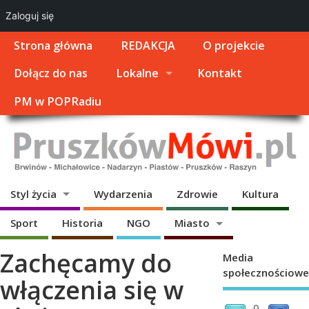
Zaloguj się
Strona główna
REDAKCJA
O projekcie
Dołącz do nas
Lokalne
Kontakt
PM w POPRadiu
Styl życia
Wydarzenia
Zdrowie
Kultura
Sport
Historia
NGO
Miasto
Zachęcamy do
Media
społecznościowe
włączenia się w
0