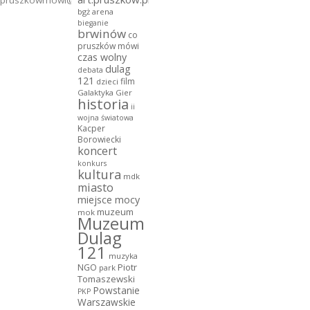
bgż arena
bieganie
brwinów
co
pruszków mówi
czas wolny
dulag
debata
121
film
dzieci
Galaktyka Gier
historia
ii
wojna światowa
Kacper
Borowiecki
koncert
konkurs
kultura
mdk
miasto
miejsce mocy
muzeum
mok
Muzeum
Dulag
121
muzyka
NGO
Piotr
park
Tomaszewski
Powstanie
PKP
Warszawskie