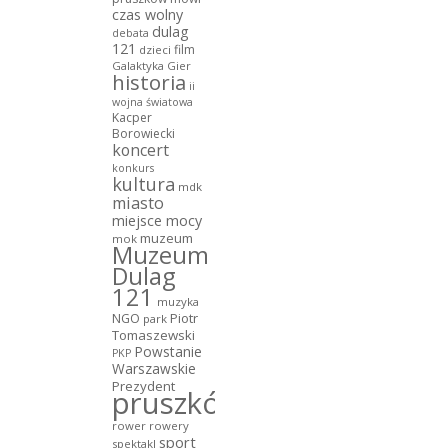
czas wolny
dulag
debata
121
film
dzieci
Galaktyka Gier
historia
ii
wojna światowa
Kacper
Borowiecki
koncert
konkurs
kultura
mdk
miasto
miejsce mocy
muzeum
mok
Muzeum
Dulag
121
muzyka
NGO
Piotr
park
Tomaszewski
Powstanie
PKP
Warszawskie
Prezydent
pruszków
rower
rowery
sport
spektakl