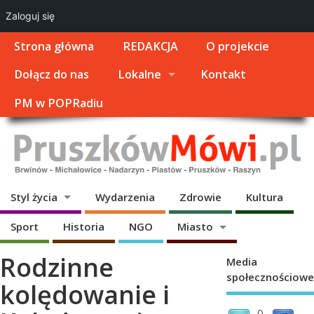
Zaloguj się
Strona główna
REDAKCJA
O projekcie
Dołącz do nas
Lokalne
Kontakt
PM w POPRadiu
Styl życia
Wydarzenia
Zdrowie
Kultura
Sport
Historia
NGO
Miasto
Rodzinne
Media
społecznościowe
kolędowanie i
0