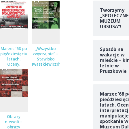
Tworzymy
„SPOŁECZNE
MUZEUM
URSUSA”!
Sposób na
Marzec ’68 po
„Wszystko
pięćdziesięciu
zwyczajnie” –
wakacje w
latach.
Stawisko
mieście – ki
Oceny,
Iwaszkiewiczów
letnie w
interpretacje,
w czasie
Pruszkowie
manipulacje –
wojny i
spotkanie w
pokoju
Muzeum
Dulag 121
Marzec ’68 p
pięćdziesięc
latach. Ocen
interpretacj
manipulacje
Obrazy
spotkanie w
niewoli –
Muzeum Dul
obrazy