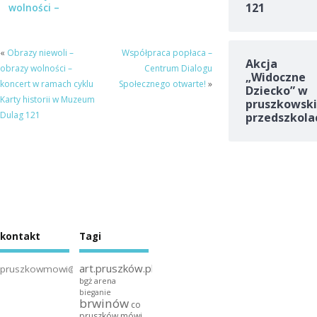
121
wolności –
koncert w
ramach cyklu
Karty historii
«
Obrazy niewoli –
Współpraca popłaca –
w Muzeum
Akcja
obrazy wolności –
Centrum Dialogu
Dulag 121
„Widoczne
koncert w ramach cyklu
Społecznego otwarte!
»
Dziecko” w
Karty historii w Muzeum
pruszkowski
Dulag 121
przedszkola
kontakt
Tagi
art.pruszków.pl
pruszkowmowi@gmail.com
bgż arena
bieganie
brwinów
co
pruszków mówi