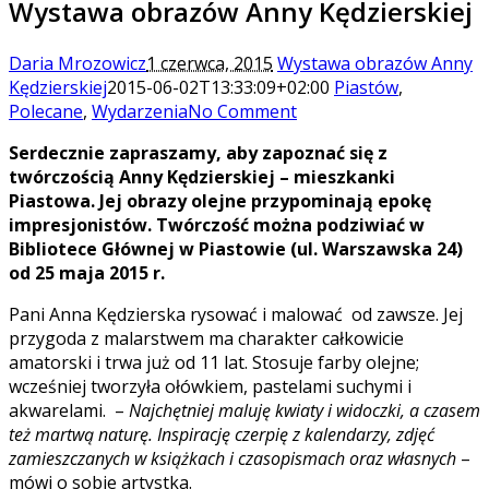
Wystawa obrazów Anny Kędzierskiej
Daria Mrozowicz
1 czerwca, 2015
Wystawa obrazów Anny
Kędzierskiej
2015-06-02T13:33:09+02:00
Piastów
,
Polecane
,
Wydarzenia
No Comment
Serdecznie zapraszamy, aby zapoznać się z
twórczością Anny Kędzierskiej – mieszkanki
Piastowa. Jej obrazy olejne przypominają epokę
impresjonistów. Twórczość można podziwiać w
Bibliotece Głównej w Piastowie (ul. Warszawska 24)
od 25 maja
2015 r.
Pani Anna Kędzierska rysować i malować od zawsze. Jej
przygoda z malarstwem ma charakter całkowicie
amatorski i trwa już od 11 lat. Stosuje farby olejne;
wcześniej tworzyła ołówkiem, pastelami suchymi i
akwarelami. –
Najchętniej maluję kwiaty i widoczki, a czasem
też martwą naturę. Inspirację czerpię z kalendarzy, zdjęć
zamieszczanych w książkach i czasopismach oraz własnych
–
mówi o sobie artystka.