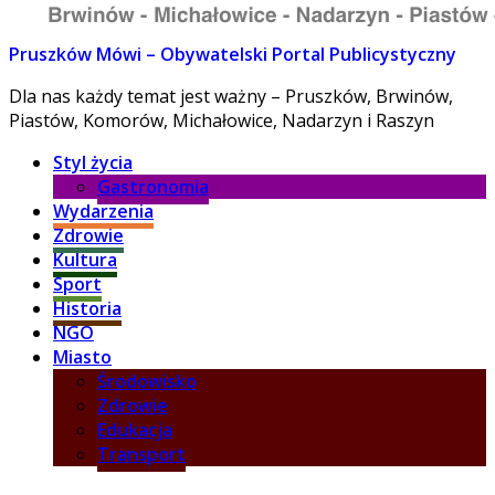
Pruszków Mówi – Obywatelski Portal Publicystyczny
Dla nas każdy temat jest ważny – Pruszków, Brwinów,
Piastów, Komorów, Michałowice, Nadarzyn i Raszyn
Styl życia
Gastronomia
Wydarzenia
Zdrowie
Kultura
Sport
Historia
NGO
Miasto
Środowisko
Zdrowie
Edukacja
Transport