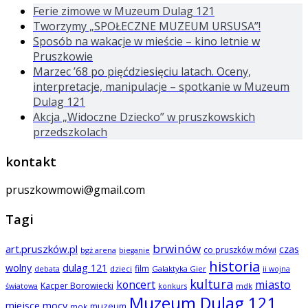
Ferie zimowe w Muzeum Dulag 121
Tworzymy „SPOŁECZNE MUZEUM URSUSA”!
Sposób na wakacje w mieście – kino letnie w
Pruszkowie
Marzec ’68 po pięćdziesięciu latach. Oceny,
interpretacje, manipulacje – spotkanie w Muzeum
Dulag 121
Akcja „Widoczne Dziecko” w pruszkowskich
przedszkolach
kontakt
pruszkowmowi@gmail.com
Tagi
brwinów
art.pruszków.pl
czas
co pruszków mówi
bgż arena
bieganie
historia
wolny
dulag 121
film
dzieci
Galaktyka Gier
debata
ii wojna
kultura
koncert
miasto
Kacper Borowiecki
mdk
światowa
konkurs
Muzeum Dulag 121
miejsce mocy
muzeum
mok