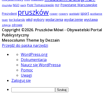
Powstanie Warszawskie
NGO
Piotr Tomaszewski
muzyka
park
PKP
pruszków
sport
Prezydent
rower
rowery
spektakl
spotkanie
wkd
wydarzenia
wydarzenie
wystawa
wybory
tor kolarski
teatr
zdrowie
zdjęcia
Copyright ©2026. Pruszków Mówi - Obywatelski Portal
Publicystyczny
Mesocolumn Theme by Dezzain
Przejdź do paska narzędzi
O
WordPress.org
WordPressie
Dokumentacja
Naucz się WordPressa
Pomoc
Uwagi
Zaloguj się
Szukaj