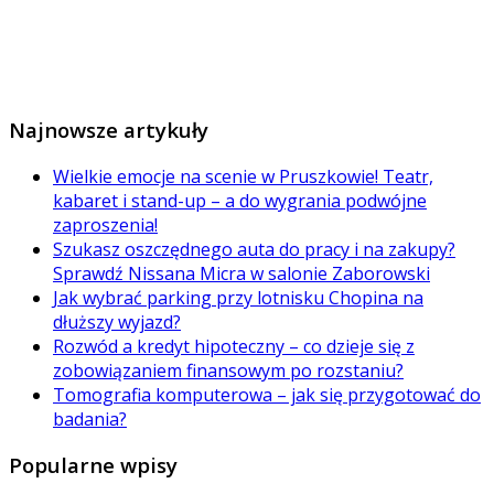
Najnowsze artykuły
Wielkie emocje na scenie w Pruszkowie! Teatr,
kabaret i stand-up – a do wygrania podwójne
zaproszenia!
Szukasz oszczędnego auta do pracy i na zakupy?
Sprawdź Nissana Micra w salonie Zaborowski
Jak wybrać parking przy lotnisku Chopina na
dłuższy wyjazd?
Rozwód a kredyt hipoteczny – co dzieje się z
zobowiązaniem finansowym po rozstaniu?
Tomografia komputerowa – jak się przygotować do
badania?
Popularne wpisy